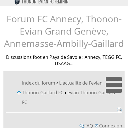
THONON-EVIAN FC FÉMININ
TWITTER
INSTAGRAM
Forum FC Annecy, Thonon-
Evian Grand Genève,
Annemasse-Ambilly-Gaillard
Discussions foot en Pays de Savoie : Annecy, TEGG FC,
USAAG...
Index du forum
‹
L'actualité de l'evian
Dépl
Thonon-Gaillard FC
‹
evian Thonon-Gaillard
FC
FAQ
Connexion