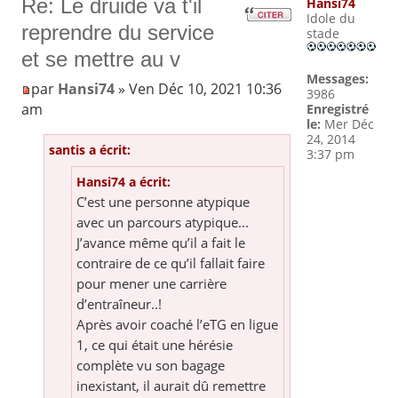
Re: Le druide va t'il
Hansi74
Idole du
reprendre du service
stade
et se mettre au v
Messages:
par
Hansi74
» Ven Déc 10, 2021 10:36
3986
am
Enregistré
le:
Mer Déc
24, 2014
santis a écrit:
3:37 pm
Hansi74 a écrit:
C’est une personne atypique
avec un parcours atypique...
J’avance même qu’il a fait le
contraire de ce qu’il fallait faire
pour mener une carrière
d’entraîneur..!
Après avoir coaché l’eTG en ligue
1, ce qui était une hérésie
complète vu son bagage
inexistant, il aurait dû remettre