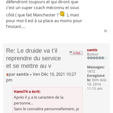
défendront toujours et qui diront que
c’est un super coach méconnu et sous
côté ( que fait Manchester ?
), mais
pour moi il est à sa place au moins pour
l’instant....
Re: Le druide va t'il
santis
Buteur
reprendre du service
et se mettre au v
Messages:
1872
par
santis
» Ven Déc 10, 2021 10:27
Enregistré
pm
le:
Dim Aoû
10, 2014
11:15 am
Hansi74 a écrit:
Après il y a le caractère de la
personne...
Sans le connaître personnellement, je