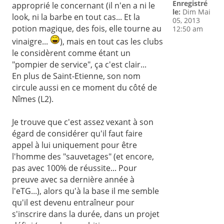
Enregistré
approprié le concernant (il n'en a ni le
le:
Dim Mai
look, ni la barbe en tout cas... Et la
05, 2013
potion magique, des fois, elle tourne au
12:50 am
vinaigre...
), mais en tout cas les clubs
le considèrent comme étant un
"pompier de service", ça c'est clair...
En plus de Saint-Etienne, son nom
circule aussi en ce moment du côté de
Nîmes (L2).
Je trouve que c'est assez vexant à son
égard de considérer qu'il faut faire
appel à lui uniquement pour être
l'homme des "sauvetages" (et encore,
pas avec 100% de réussite... Pour
preuve avec sa dernière année à
l'eTG...), alors qu'à la base il me semble
qu'il est devenu entraîneur pour
s'inscrire dans la durée, dans un projet