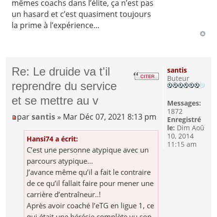
mêmes coachs dans l’élite, ça n’est pas
un hasard et c’est quasiment toujours
la prime à l’expérience...
Re: Le druide va t'il
santis
Buteur
reprendre du service
et se mettre au v
Messages:
1872
par
santis
» Mar Déc 07, 2021 8:13 pm
Enregistré
le:
Dim Aoû
10, 2014
Hansi74 a écrit:
11:15 am
C’est une personne atypique avec un
parcours atypique...
J’avance même qu’il a fait le contraire
de ce qu’il fallait faire pour mener une
carrière d’entraîneur..!
Après avoir coaché l’eTG en ligue 1, ce
qui était une hérésie complète vu son