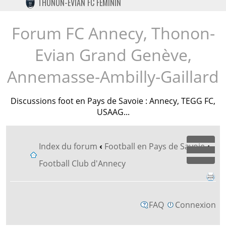
THONON-EVIAN FC FÉMININ
TWITTER
INSTAGRAM
Forum FC Annecy, Thonon-
Evian Grand Genève,
Annemasse-Ambilly-Gaillard
Discussions foot en Pays de Savoie : Annecy, TEGG FC,
USAAG...
Index du forum
‹
Football en Pays de Savoie
‹
Dépl
Football Club d'Annecy
FAQ
Connexion