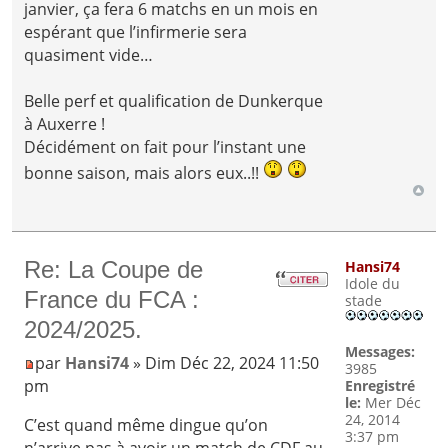
janvier, ça fera 6 matchs en un mois en
espérant que l’infirmerie sera
quasiment vide…
Belle perf et qualification de Dunkerque
à Auxerre !
Décidément on fait pour l’instant une
bonne saison, mais alors eux..!!
Re: La Coupe de
Hansi74
Idole du
France du FCA :
stade
2024/2025.
Messages:
par
Hansi74
» Dim Déc 22, 2024 11:50
3985
pm
Enregistré
le:
Mer Déc
24, 2014
C’est quand même dingue qu’on
3:37 pm
n’arrive pas à avoir un match de CDF au