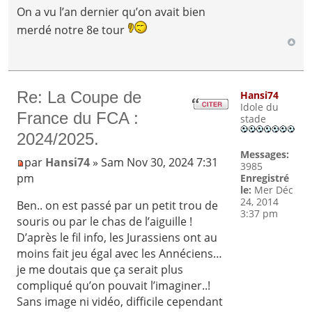
On a vu l’an dernier qu’on avait bien
merdé notre 8e tour
Re: La Coupe de
Hansi74
Idole du
France du FCA :
stade
2024/2025.
Messages:
par
Hansi74
» Sam Nov 30, 2024 7:31
3985
pm
Enregistré
le:
Mer Déc
24, 2014
Ben.. on est passé par un petit trou de
3:37 pm
souris ou par le chas de l’aiguille !
D’après le fil info, les Jurassiens ont au
moins fait jeu égal avec les Annéciens…
je me doutais que ça serait plus
compliqué qu’on pouvait l’imaginer..!
Sans image ni vidéo, difficile cependant