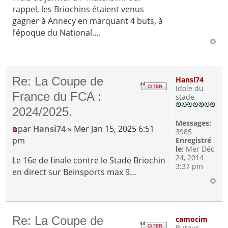
rappel, les Briochins étaient venus
gagner à Annecy en marquant 4 buts, à
l’époque du National….
Re: La Coupe de
Hansi74
Idole du
France du FCA :
stade
2024/2025.
Messages:
par
Hansi74
» Mer Jan 15, 2025 6:51
3985
pm
Enregistré
le:
Mer Déc
24, 2014
Le 16e de finale contre le Stade Briochin
3:37 pm
en direct sur Beinsports max 9…
Re: La Coupe de
camocim
Buteur