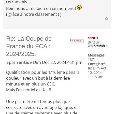
retransmis.
Bein nous aime bien en ce moment !
( grâce à notre classement ! )
Re: La Coupe de
santis
Buteur
France du FCA :
2024/2025.
Messages:
1871
par
santis
» Dim Déc 22, 2024 4:31 pm
Enregistré
le:
Dim Aoû
Qualification pour les 1/16ème dans la
10, 2014
11:15 am
douleur avec un but à la dernière
minute et en plus un CSC.
Mais l'essentiel est fait!!
Une première mi-temps plus que
correcte avec un avantage logique, et
une deuxième mi-temps avec plus de