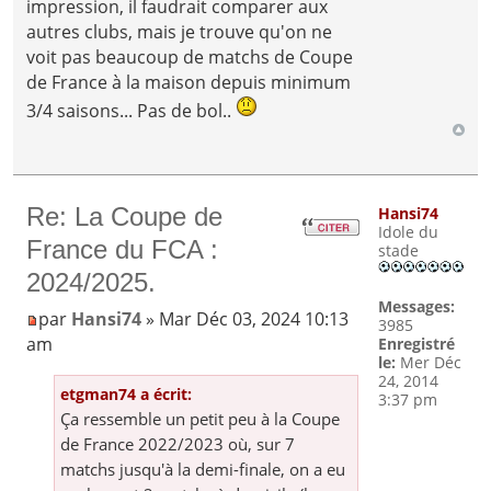
impression, il faudrait comparer aux
autres clubs, mais je trouve qu'on ne
voit pas beaucoup de matchs de Coupe
de France à la maison depuis minimum
3/4 saisons... Pas de bol..
Re: La Coupe de
Hansi74
Idole du
France du FCA :
stade
2024/2025.
Messages:
par
Hansi74
» Mar Déc 03, 2024 10:13
3985
am
Enregistré
le:
Mer Déc
24, 2014
etgman74 a écrit:
3:37 pm
Ça ressemble un petit peu à la Coupe
de France 2022/2023 où, sur 7
matchs jusqu'à la demi-finale, on a eu