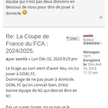
équipe qui n'est pas deux divisions en
dessous de nous pour dire de jouer à
domicile
Re: La Coupe de
santis
Buteur
France du FCA :
2024/2025.
Messages:
1871
par
santis
» Lun Déc 02, 2024 8:29 pm
Enregistré
le:
Dim Aoû
Le tirage au sort vient d'avoir lieu, on ira
10, 2014
11:15 am
jouer à GOAL FC.
Dommage de ne pas jouer à domicile.
GOAL FC qu'on connait bien, (très)
bonne équipe de N2 qui devrait être en
N1.
Pas un super tirage, on va pas se le