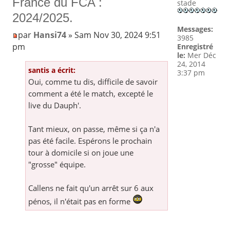
France du FCA :
stade
2024/2025.
Messages:
par
Hansi74
» Sam Nov 30, 2024 9:51
3985
pm
Enregistré
le:
Mer Déc
24, 2014
santis a écrit:
3:37 pm
Oui, comme tu dis, difficile de savoir
comment a été le match, excepté le
live du Dauph'.
Tant mieux, on passe, même si ça n'a
pas été facile. Espérons le prochain
tour à domicile si on joue une
"grosse" équipe.
Callens ne fait qu'un arrêt sur 6 aux
pénos, il n'était pas en forme