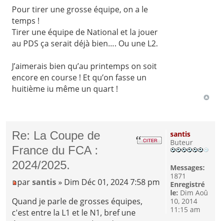
Pour tirer une grosse équipe, on a le
temps !
Tirer une équipe de National et la jouer
au PDS ça serait déjà bien…. Ou une L2.
J’aimerais bien qu’au printemps on soit
encore en course ! Et qu’on fasse un
huitième iu même un quart !
Re: La Coupe de
santis
Buteur
France du FCA :
2024/2025.
Messages:
1871
par
santis
» Dim Déc 01, 2024 7:58 pm
Enregistré
le:
Dim Aoû
Quand je parle de grosses équipes,
10, 2014
11:15 am
c'est entre la L1 et le N1, bref une