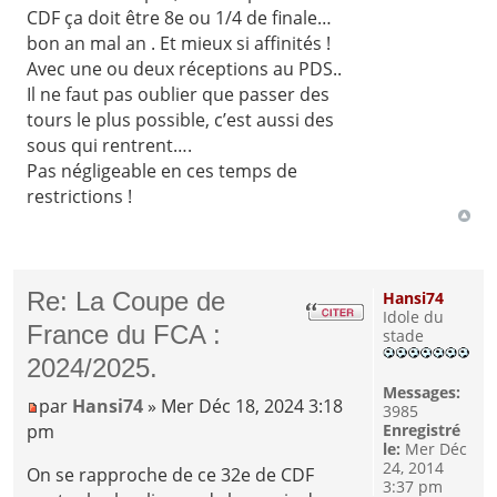
CDF ça doit être 8e ou 1/4 de finale…
bon an mal an . Et mieux si affinités !
Avec une ou deux réceptions au PDS..
Il ne faut pas oublier que passer des
tours le plus possible, c’est aussi des
sous qui rentrent….
Pas négligeable en ces temps de
restrictions !
Re: La Coupe de
Hansi74
Idole du
France du FCA :
stade
2024/2025.
Messages:
par
Hansi74
» Mer Déc 18, 2024 3:18
3985
pm
Enregistré
le:
Mer Déc
24, 2014
On se rapproche de ce 32e de CDF
3:37 pm