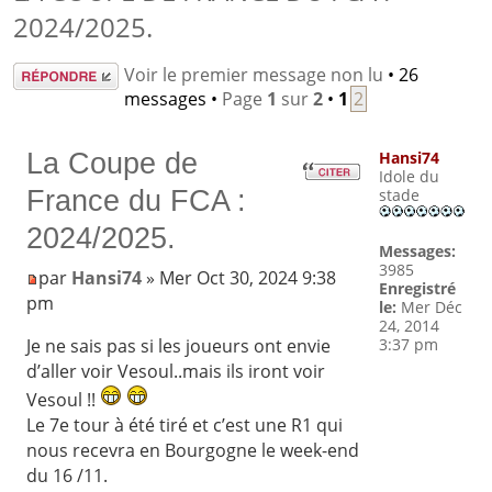
2024/2025.
Répondre
Voir le premier message non lu
• 26
messages •
Page
1
sur
2
•
1
2
La Coupe de
Hansi74
Idole du
France du FCA :
stade
2024/2025.
Messages:
3985
par
Hansi74
» Mer Oct 30, 2024 9:38
Enregistré
pm
le:
Mer Déc
24, 2014
3:37 pm
Je ne sais pas si les joueurs ont envie
d’aller voir Vesoul..mais ils iront voir
Vesoul !!
Le 7e tour à été tiré et c’est une R1 qui
nous recevra en Bourgogne le week-end
du 16 /11.