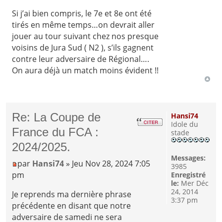
Si j’ai bien compris, le 7e et 8e ont été
tirés en même temps…on devrait aller
jouer au tour suivant chez nos presque
voisins de Jura Sud ( N2 ), s’ils gagnent
contre leur adversaire de Régional….
On aura déjà un match moins évident !!
Re: La Coupe de
Hansi74
Idole du
France du FCA :
stade
2024/2025.
Messages:
par
Hansi74
» Jeu Nov 28, 2024 7:05
3985
pm
Enregistré
le:
Mer Déc
24, 2014
Je reprends ma dernière phrase
3:37 pm
précédente en disant que notre
adversaire de samedi ne sera