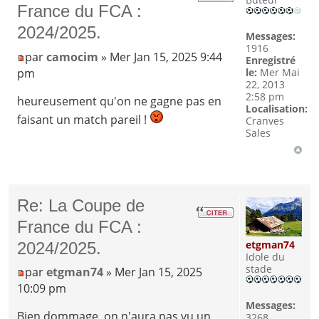
France du FCA :
2024/2025.
Messages:
1916
par
camocim
» Mer Jan 15, 2025 9:44
Enregistré
pm
le:
Mer Mai
22, 2013
2:58 pm
heureusement qu'on ne gagne pas en
Localisation:
faisant un match pareil !
Cranves
Sales
Re: La Coupe de
France du FCA :
etgman74
2024/2025.
Idole du
stade
par
etgman74
» Mer Jan 15, 2025
10:09 pm
Messages:
Bien dommage, on n'aura pas vu un
3268