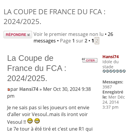
LA COUPE DE FRANCE DU FCA :
2024/2025.
Répondre
Voir le premier message non lu
• 26
messages •
Page
1
sur
2
•
1
2
La Coupe de
Hansi74
Idole du
France du FCA :
stade
2024/2025.
Messages:
3987
par
Hansi74
» Mer Oct 30, 2024 9:38
Enregistré
pm
le:
Mer Déc
24, 2014
3:37 pm
Je ne sais pas si les joueurs ont envie
d’aller voir Vesoul..mais ils iront voir
Vesoul !!
Le 7e tour à été tiré et c’est une R1 qui