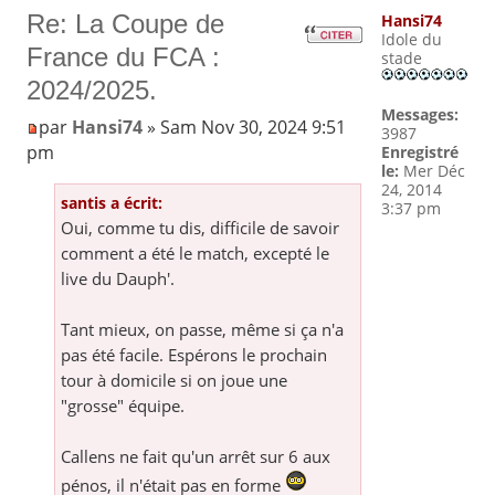
Re: La Coupe de
Hansi74
Idole du
France du FCA :
stade
2024/2025.
Messages:
par
Hansi74
» Sam Nov 30, 2024 9:51
3987
pm
Enregistré
le:
Mer Déc
24, 2014
santis a écrit:
3:37 pm
Oui, comme tu dis, difficile de savoir
comment a été le match, excepté le
live du Dauph'.
Tant mieux, on passe, même si ça n'a
pas été facile. Espérons le prochain
tour à domicile si on joue une
"grosse" équipe.
Callens ne fait qu'un arrêt sur 6 aux
pénos, il n'était pas en forme