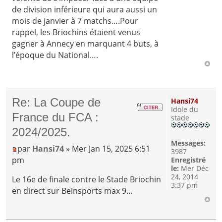
de division inférieure qui aura aussi un
mois de janvier à 7 matchs….Pour
rappel, les Briochins étaient venus
gagner à Annecy en marquant 4 buts, à
l’époque du National….
Re: La Coupe de
Hansi74
Idole du
France du FCA :
stade
2024/2025.
Messages:
par
Hansi74
» Mer Jan 15, 2025 6:51
3987
pm
Enregistré
le:
Mer Déc
24, 2014
Le 16e de finale contre le Stade Briochin
3:37 pm
en direct sur Beinsports max 9…