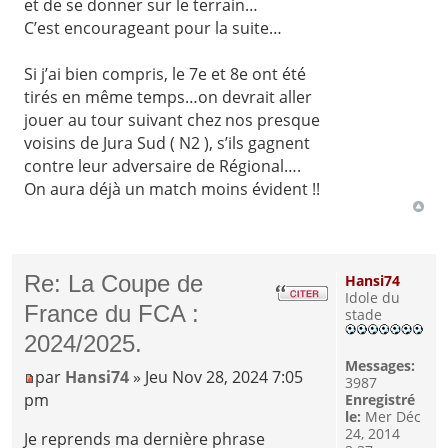
et de se donner sur le terrain…
C’est encourageant pour la suite…
Si j’ai bien compris, le 7e et 8e ont été
tirés en même temps…on devrait aller
jouer au tour suivant chez nos presque
voisins de Jura Sud ( N2 ), s’ils gagnent
contre leur adversaire de Régional….
On aura déjà un match moins évident !!
Re: La Coupe de
Hansi74
Idole du
France du FCA :
stade
2024/2025.
Messages:
par
Hansi74
» Jeu Nov 28, 2024 7:05
3987
pm
Enregistré
le:
Mer Déc
24, 2014
Je reprends ma dernière phrase