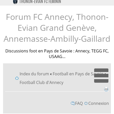
THONON-EVIAN FC FÉMININ
TWITTER
INSTAGRAM
Forum FC Annecy, Thonon-
Evian Grand Genève,
Annemasse-Ambilly-Gaillard
Discussions foot en Pays de Savoie : Annecy, TEGG FC,
USAAG...
Index du forum
‹
Football en Pays de Savoie
‹
Dépl
Football Club d'Annecy
FAQ
Connexion