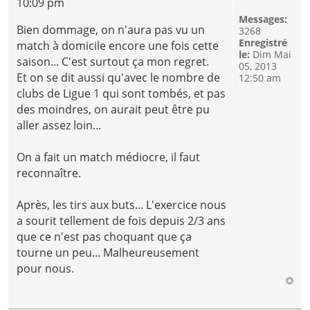
10:09 pm
Messages:
Bien dommage, on n'aura pas vu un
3268
Enregistré
match à domicile encore une fois cette
le:
Dim Mai
saison... C'est surtout ça mon regret.
05, 2013
Et on se dit aussi qu'avec le nombre de
12:50 am
clubs de Ligue 1 qui sont tombés, et pas
des moindres, on aurait peut être pu
aller assez loin...
On a fait un match médiocre, il faut
reconnaître.
Après, les tirs aux buts... L'exercice nous
a sourit tellement de fois depuis 2/3 ans
que ce n'est pas choquant que ça
tourne un peu... Malheureusement
pour nous.