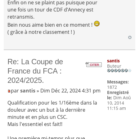
Enfin on ne se plaint pas puisque pour
une fois un tour de CDF d’Annecy est
retransmis.
Bein nous aime bien en ce moment !
( grâce à notre classement ! )
Re: La Coupe de
santis
Buteur
France du FCA :
2024/2025.
Messages:
1872
par
santis
» Dim Déc 22, 2024 4:31 pm
Enregistré
le:
Dim Aoû
Qualification pour les 1/16ème dans la
10, 2014
11:15 am
douleur avec un but à la dernière
minute et en plus un CSC.
Mais l'essentiel est fait!!
Une première mi-temps plus que