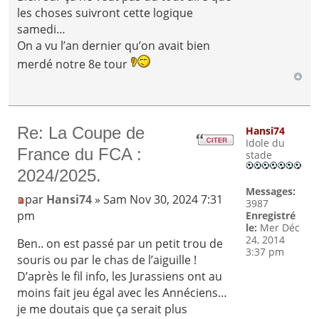
les choses suivront cette logique
samedi…
On a vu l’an dernier qu’on avait bien
merdé notre 8e tour
Re: La Coupe de
Hansi74
Idole du
France du FCA :
stade
2024/2025.
Messages:
par
Hansi74
» Sam Nov 30, 2024 7:31
3987
pm
Enregistré
le:
Mer Déc
24, 2014
Ben.. on est passé par un petit trou de
3:37 pm
souris ou par le chas de l’aiguille !
D’après le fil info, les Jurassiens ont au
moins fait jeu égal avec les Annéciens…
je me doutais que ça serait plus