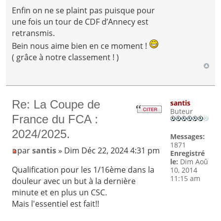
Enfin on ne se plaint pas puisque pour
une fois un tour de CDF d’Annecy est
retransmis.
Bein nous aime bien en ce moment !
( grâce à notre classement ! )
Re: La Coupe de
santis
Buteur
France du FCA :
2024/2025.
Messages:
1871
par
santis
» Dim Déc 22, 2024 4:31 pm
Enregistré
le:
Dim Aoû
Qualification pour les 1/16ème dans la
10, 2014
11:15 am
douleur avec un but à la dernière
minute et en plus un CSC.
Mais l'essentiel est fait!!