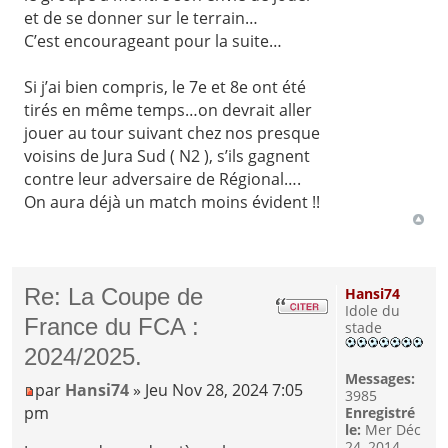
et de se donner sur le terrain…
C’est encourageant pour la suite…
Si j’ai bien compris, le 7e et 8e ont été
tirés en même temps…on devrait aller
jouer au tour suivant chez nos presque
voisins de Jura Sud ( N2 ), s’ils gagnent
contre leur adversaire de Régional….
On aura déjà un match moins évident !!
Re: La Coupe de
Hansi74
Idole du
France du FCA :
stade
2024/2025.
Messages:
par
Hansi74
» Jeu Nov 28, 2024 7:05
3985
pm
Enregistré
le:
Mer Déc
24, 2014