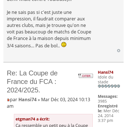
Je ne sais pas si c'est juste une
impression, il faudrait comparer aux
autres clubs, mais je trouve qu'on ne
voit pas beaucoup de matchs de Coupe
de France à la maison depuis minimum
3/4 saisons... Pas de bol..
Re: La Coupe de
Hansi74
Idole du
France du FCA :
stade
2024/2025.
Messages:
par
Hansi74
» Mar Déc 03, 2024 10:13
3985
am
Enregistré
le:
Mer Déc
24, 2014
etgman74 a écrit:
3:37 pm
Ça ressemble un petit peu à la Coupe