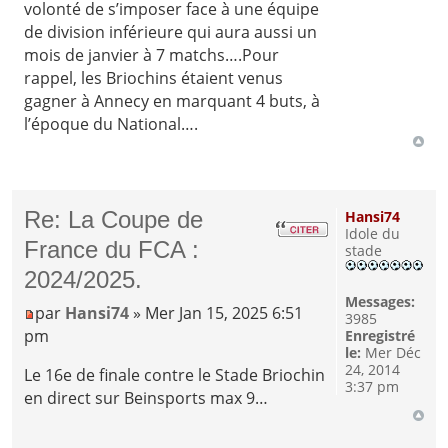
volonté de s’imposer face à une équipe
de division inférieure qui aura aussi un
mois de janvier à 7 matchs….Pour
rappel, les Briochins étaient venus
gagner à Annecy en marquant 4 buts, à
l’époque du National….
Re: La Coupe de
Hansi74
Idole du
France du FCA :
stade
2024/2025.
Messages:
par
Hansi74
» Mer Jan 15, 2025 6:51
3985
pm
Enregistré
le:
Mer Déc
24, 2014
Le 16e de finale contre le Stade Briochin
3:37 pm
en direct sur Beinsports max 9…