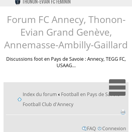
THONON-EVIAN FC FÉMININ
TWITTER
INSTAGRAM
Forum FC Annecy, Thonon-
Evian Grand Genève,
Annemasse-Ambilly-Gaillard
Discussions foot en Pays de Savoie : Annecy, TEGG FC,
USAAG...
Dépl
Index du forum
‹
Football en Pays de Savoie
‹
Football Club d'Annecy
FAQ
Connexion