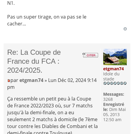
N1.
Pas un super tirage, on va pas se le
cacher...
Re: La Coupe de
France du FCA :
etgman74
2024/2025.
Idole du
stade
par
etgman74
» Lun Déc 02, 2024 9:14
pm
Messages:
Ça ressemble un petit peu à la Coupe
3268
Enregistré
de France 2022/2023 où, sur 7 matchs
le:
Dim Mai
jusqu'à la demi-finale, on a eu
05, 2013
seulement 2 matchs à domicile (le 7ème
12:50 am
tour contre les Diables de Combani et la
demi-finale contre Toulouse)...