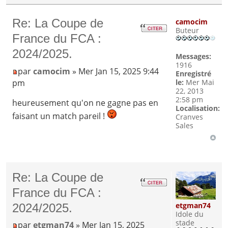
Re: La Coupe de
camocim
Buteur
France du FCA :
2024/2025.
Messages:
1916
par
camocim
» Mer Jan 15, 2025 9:44
Enregistré
pm
le:
Mer Mai
22, 2013
2:58 pm
heureusement qu'on ne gagne pas en
Localisation:
faisant un match pareil !
Cranves
Sales
Re: La Coupe de
France du FCA :
etgman74
2024/2025.
Idole du
stade
par
etgman74
» Mer Jan 15, 2025