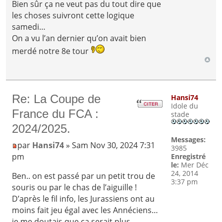
Bien sûr ça ne veut pas du tout dire que
les choses suivront cette logique
samedi…
On a vu l’an dernier qu’on avait bien
merdé notre 8e tour
Re: La Coupe de
Hansi74
Idole du
France du FCA :
stade
2024/2025.
Messages:
par
Hansi74
» Sam Nov 30, 2024 7:31
3985
pm
Enregistré
le:
Mer Déc
24, 2014
Ben.. on est passé par un petit trou de
3:37 pm
souris ou par le chas de l’aiguille !
D’après le fil info, les Jurassiens ont au
moins fait jeu égal avec les Annéciens…
je me doutais que ça serait plus