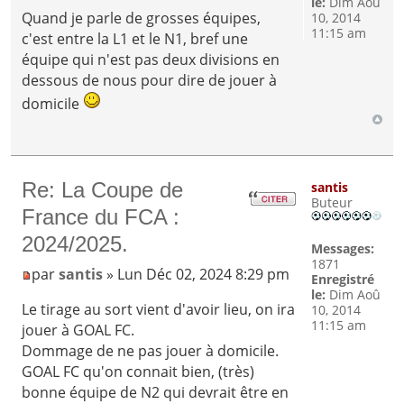
le:
Dim Aoû
Quand je parle de grosses équipes,
10, 2014
11:15 am
c'est entre la L1 et le N1, bref une
équipe qui n'est pas deux divisions en
dessous de nous pour dire de jouer à
domicile
Re: La Coupe de
santis
Buteur
France du FCA :
2024/2025.
Messages:
1871
par
santis
» Lun Déc 02, 2024 8:29 pm
Enregistré
le:
Dim Aoû
Le tirage au sort vient d'avoir lieu, on ira
10, 2014
11:15 am
jouer à GOAL FC.
Dommage de ne pas jouer à domicile.
GOAL FC qu'on connait bien, (très)
bonne équipe de N2 qui devrait être en