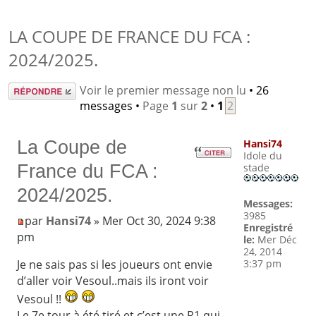
LA COUPE DE FRANCE DU FCA :
2024/2025.
Répondre
Voir le premier message non lu
• 26
messages •
Page
1
sur
2
•
1
2
La Coupe de
Hansi74
Idole du
France du FCA :
stade
2024/2025.
Messages:
3985
par
Hansi74
» Mer Oct 30, 2024 9:38
Enregistré
pm
le:
Mer Déc
24, 2014
3:37 pm
Je ne sais pas si les joueurs ont envie
d’aller voir Vesoul..mais ils iront voir
Vesoul !!
Le 7e tour à été tiré et c’est une R1 qui