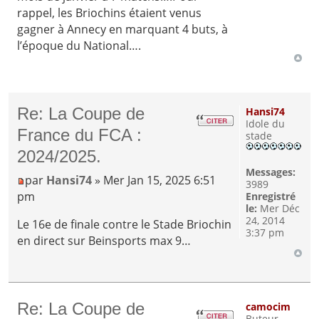
rappel, les Briochins étaient venus
gagner à Annecy en marquant 4 buts, à
l’époque du National….
Re: La Coupe de
Hansi74
Idole du
France du FCA :
stade
2024/2025.
Messages:
par
Hansi74
» Mer Jan 15, 2025 6:51
3989
pm
Enregistré
le:
Mer Déc
24, 2014
Le 16e de finale contre le Stade Briochin
3:37 pm
en direct sur Beinsports max 9…
Re: La Coupe de
camocim
Buteur