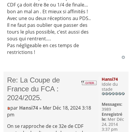
CDF ça doit être 8e ou 1/4 de finale…
bon an mal an . Et mieux si affinités !
Avec une ou deux réceptions au PDS..
Il ne faut pas oublier que passer des
tours le plus possible, c’est aussi des
sous qui rentrent….
Pas négligeable en ces temps de
restrictions !
Re: La Coupe de
Hansi74
Idole du
France du FCA :
stade
2024/2025.
Messages:
par
Hansi74
» Mer Déc 18, 2024 3:18
3989
pm
Enregistré
le:
Mer Déc
24, 2014
On se rapproche de ce 32e de CDF
3:37 pm