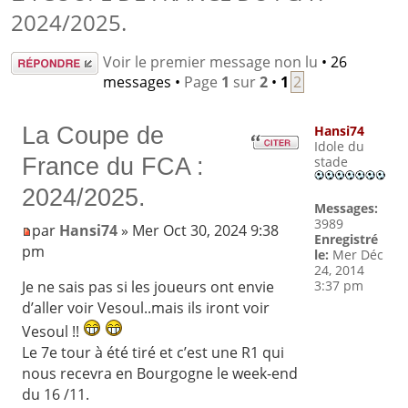
2024/2025.
Répondre
Voir le premier message non lu
• 26
messages •
Page
1
sur
2
•
1
2
La Coupe de
Hansi74
Idole du
France du FCA :
stade
2024/2025.
Messages:
3989
par
Hansi74
» Mer Oct 30, 2024 9:38
Enregistré
pm
le:
Mer Déc
24, 2014
3:37 pm
Je ne sais pas si les joueurs ont envie
d’aller voir Vesoul..mais ils iront voir
Vesoul !!
Le 7e tour à été tiré et c’est une R1 qui
nous recevra en Bourgogne le week-end
du 16 /11.