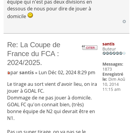
équipe qui n'est pas deux divisions en
dessous de nous pour dire de jouer à
domicile
Re: La Coupe de
santis
Buteur
France du FCA :
2024/2025.
Messages:
1873
par
santis
» Lun Déc 02, 2024 8:29 pm
Enregistré
le:
Dim Aoû
Le tirage au sort vient d'avoir lieu, on ira
10, 2014
11:15 am
jouer à GOAL FC.
Dommage de ne pas jouer à domicile.
GOAL FC qu'on connait bien, (très)
bonne équipe de N2 qui devrait être en
N1.
Pas un super tirage, on va pas se le