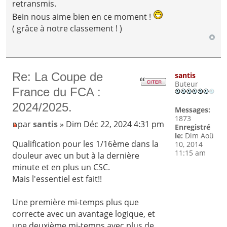
retransmis.
Bein nous aime bien en ce moment !
( grâce à notre classement ! )
Re: La Coupe de
santis
Buteur
France du FCA :
2024/2025.
Messages:
1873
par
santis
» Dim Déc 22, 2024 4:31 pm
Enregistré
le:
Dim Aoû
Qualification pour les 1/16ème dans la
10, 2014
11:15 am
douleur avec un but à la dernière
minute et en plus un CSC.
Mais l'essentiel est fait!!
Une première mi-temps plus que
correcte avec un avantage logique, et
une deuxième mi-temps avec plus de