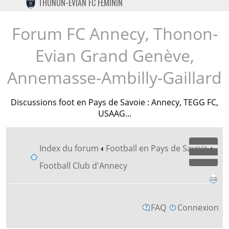
THONON-EVIAN FC FÉMININ
TWITTER
INSTAGRAM
Forum FC Annecy, Thonon-
Evian Grand Genève,
Annemasse-Ambilly-Gaillard
Discussions foot en Pays de Savoie : Annecy, TEGG FC,
USAAG...
Index du forum
‹
Football en Pays de Savoie
‹
Dépl
Football Club d'Annecy
FAQ
Connexion