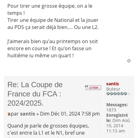
Pour tirer une grosse équipe, on a le
temps !
Tirer une équipe de National et la jouer
au PDS ça serait déjà bien…. Ou une L2.
J’aimerais bien qu’au printemps on soit
encore en course ! Et qu’on fasse un
huitième iu même un quart !
Re: La Coupe de
santis
Buteur
France du FCA :
2024/2025.
Messages:
1873
par
santis
» Dim Déc 01, 2024 7:58 pm
Enregistré
le:
Dim Aoû
Quand je parle de grosses équipes,
10, 2014
11:15 am
c'est entre la L1 et le N1, bref une