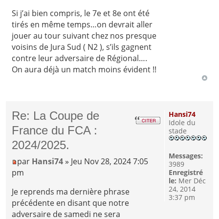
Si j’ai bien compris, le 7e et 8e ont été
tirés en même temps…on devrait aller
jouer au tour suivant chez nos presque
voisins de Jura Sud ( N2 ), s’ils gagnent
contre leur adversaire de Régional….
On aura déjà un match moins évident !!
Re: La Coupe de
Hansi74
Idole du
France du FCA :
stade
2024/2025.
Messages:
par
Hansi74
» Jeu Nov 28, 2024 7:05
3989
pm
Enregistré
le:
Mer Déc
24, 2014
Je reprends ma dernière phrase
3:37 pm
précédente en disant que notre
adversaire de samedi ne sera