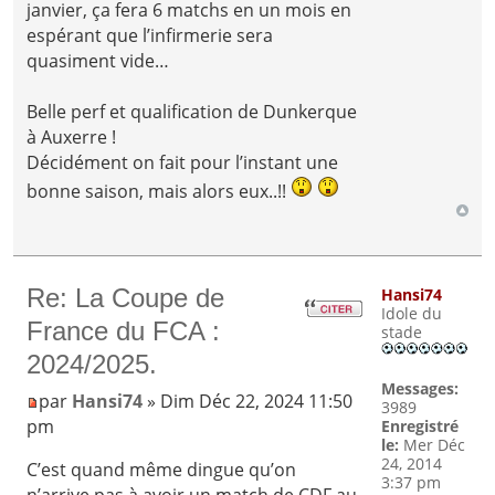
janvier, ça fera 6 matchs en un mois en
espérant que l’infirmerie sera
quasiment vide…
Belle perf et qualification de Dunkerque
à Auxerre !
Décidément on fait pour l’instant une
bonne saison, mais alors eux..!!
Re: La Coupe de
Hansi74
Idole du
France du FCA :
stade
2024/2025.
Messages:
par
Hansi74
» Dim Déc 22, 2024 11:50
3989
pm
Enregistré
le:
Mer Déc
24, 2014
C’est quand même dingue qu’on
3:37 pm
n’arrive pas à avoir un match de CDF au