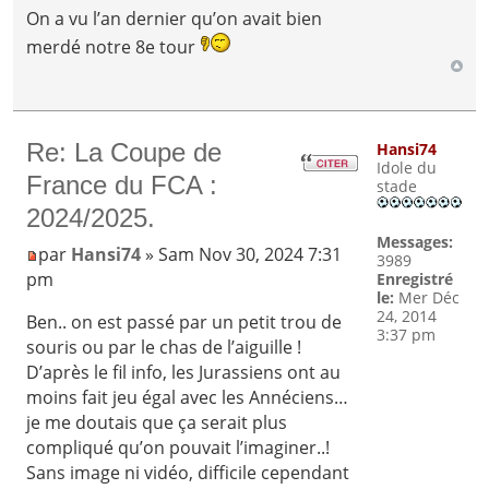
On a vu l’an dernier qu’on avait bien
merdé notre 8e tour
Re: La Coupe de
Hansi74
Idole du
France du FCA :
stade
2024/2025.
Messages:
par
Hansi74
» Sam Nov 30, 2024 7:31
3989
pm
Enregistré
le:
Mer Déc
24, 2014
Ben.. on est passé par un petit trou de
3:37 pm
souris ou par le chas de l’aiguille !
D’après le fil info, les Jurassiens ont au
moins fait jeu égal avec les Annéciens…
je me doutais que ça serait plus
compliqué qu’on pouvait l’imaginer..!
Sans image ni vidéo, difficile cependant