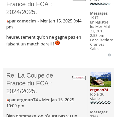
France du FCA :
2024/2025.
Messages:
1917
par
camocim
» Mer Jan 15, 2025 9:44
Enregistré
pm
le:
Mer Mai
22, 2013
2:58 pm
heureusement qu'on ne gagne pas en
Localisation:
faisant un match pareil !
Cranves
Sales
Re: La Coupe de
France du FCA :
etgman74
2024/2025.
Idole du
stade
par
etgman74
» Mer Jan 15, 2025
10:09 pm
Messages:
Bien dommage, on n'aura pas vu un
3268