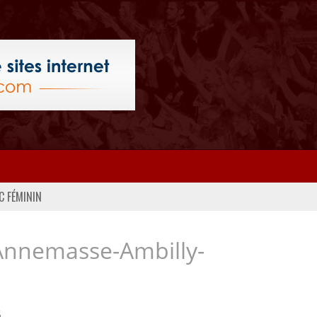
C FÉMININ
Annemasse-Ambilly-
..