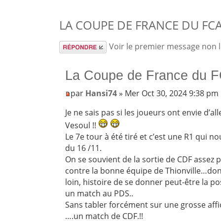
LA COUPE DE FRANCE DU FCA 
Répondre
Voir le premier message non 
La Coupe de France du F
par
Hansi74
» Mer Oct 30, 2024 9:38 pm
Je ne sais pas si les joueurs ont envie d’all
Vesoul !!
Le 7e tour à été tiré et c’est une R1 qui
du 16 /11.
On se souvient de la sortie de CDF assez 
contre la bonne équipe de Thionville…donc
loin, histoire de se donner peut-être la pos
un match au PDS..
Sans tabler forcément sur une grosse aff
….un match de CDF.!!