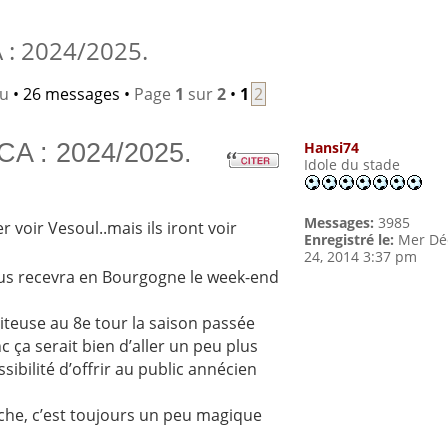
: 2024/2025.
lu
• 26 messages •
Page
1
sur
2
•
1
2
CA : 2024/2025.
Hansi74
Idole du stade
Messages:
3985
er voir Vesoul..mais ils iront voir
Enregistré le:
Mer Dé
24, 2014 3:37 pm
 nous recevra en Bourgogne le week-end
piteuse au 8e tour la saison passée
 ça serait bien d’aller un peu plus
sibilité d’offrir au public annécien
iche, c’est toujours un peu magique