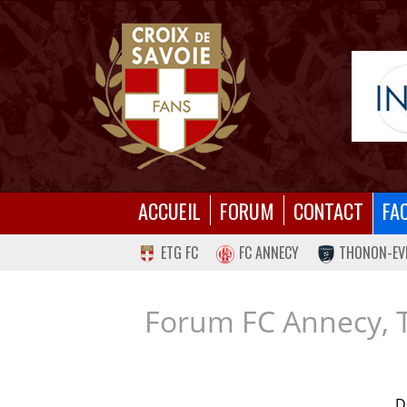
ACCUEIL
FORUM
CONTACT
FA
ETG FC
FC ANNECY
THONON-EV
Forum FC Annecy, 
D