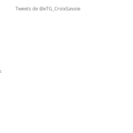
Tweets de @eTG_CroixSavoie
c