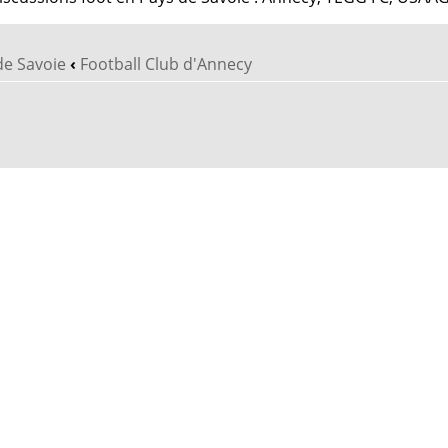
de Savoie
‹
Football Club d'Annecy