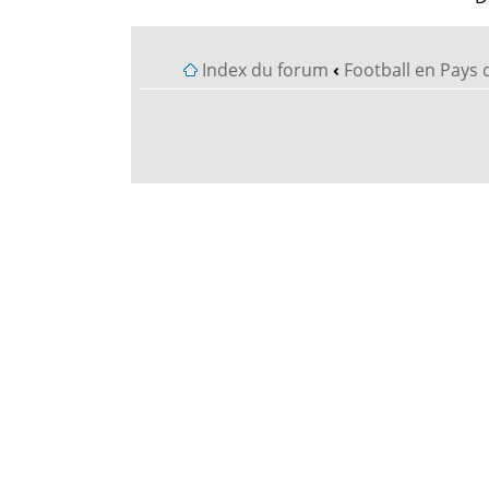
Index du forum
‹
Football en Pays 