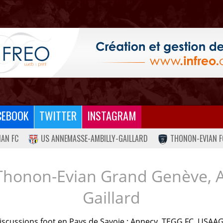
CEBOOK
TWITTER
INSTAGRAM
IAN FC
US ANNEMASSE-AMBILLY-GAILLARD
THONON-EVIAN F
Thonon-Evian Grand Genève, 
Gaillard
iscussions foot en Pays de Savoie : Annecy, TEGG FC, USAAG.