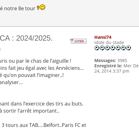
dé notre 8e tour
CA : 2024/2025.
Hansi74
Idole du stade
m
is ou par le chas de l’aiguille !
Messages:
3985
Enregistré le:
Mer Dé
oins fait jeu égal avec les Annéciens…
24, 2014 3:37 pm
 qu’on pouvait l’imaginer..!
’analyser…
nt dans l’exercice des tirs au buts.
à sortir l’arrêt important..
é 3 tours aux TAB….Belfort..Paris FC et