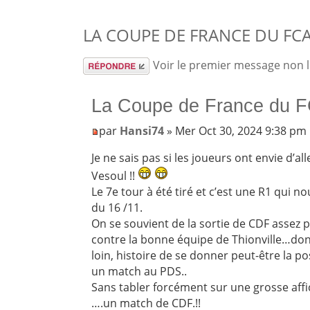
LA COUPE DE FRANCE DU FCA 
Répondre
Voir le premier message non 
La Coupe de France du F
par
Hansi74
» Mer Oct 30, 2024 9:38 pm
Je ne sais pas si les joueurs ont envie d’all
Vesoul !!
Le 7e tour à été tiré et c’est une R1 qui
du 16 /11.
On se souvient de la sortie de CDF assez 
contre la bonne équipe de Thionville…donc
loin, histoire de se donner peut-être la pos
un match au PDS..
Sans tabler forcément sur une grosse aff
….un match de CDF.!!