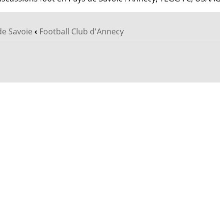
de Savoie
‹
Football Club d'Annecy