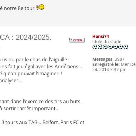
dé notre 8e tour
CA : 2024/2025.
Hansi74
Idole du stade
m
is ou par le chas de l’aiguille !
Messages:
3987
Enregistré le:
Mer Dé
oins fait jeu égal avec les Annéciens…
24, 2014 3:37 pm
 qu’on pouvait l’imaginer..!
’analyser…
nt dans l’exercice des tirs au buts.
à sortir l’arrêt important..
é 3 tours aux TAB….Belfort..Paris FC et