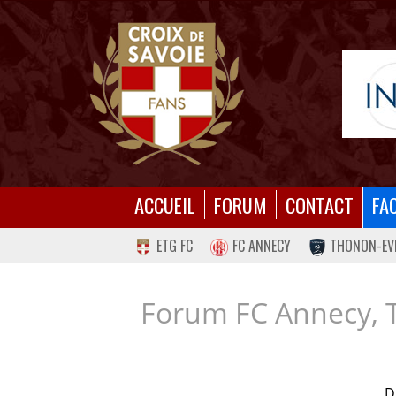
ACCUEIL
FORUM
CONTACT
FA
ETG FC
FC ANNECY
THONON-EV
Forum FC Annecy, 
D