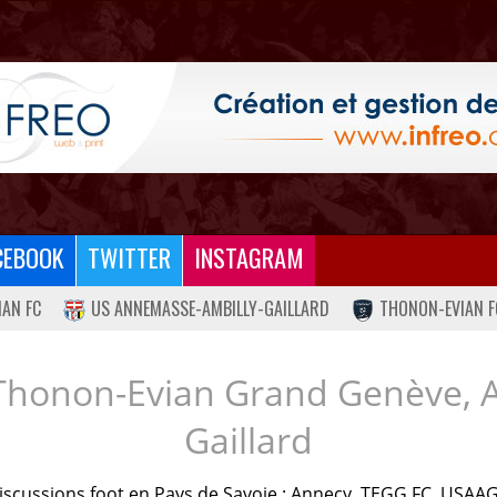
CEBOOK
TWITTER
INSTAGRAM
IAN FC
US ANNEMASSE-AMBILLY-GAILLARD
THONON-EVIAN F
Thonon-Evian Grand Genève, 
Gaillard
iscussions foot en Pays de Savoie : Annecy, TEGG FC, USAAG.