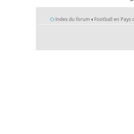
Index du forum
‹
Football en Pays 