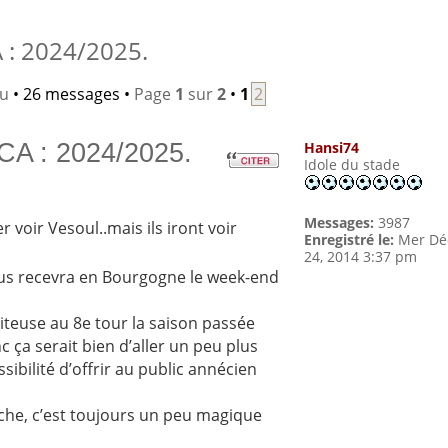
: 2024/2025.
lu
• 26 messages •
Page
1
sur
2
•
1
2
CA : 2024/2025.
Hansi74
Idole du stade
Messages:
3987
er voir Vesoul..mais ils iront voir
Enregistré le:
Mer Dé
24, 2014 3:37 pm
 nous recevra en Bourgogne le week-end
piteuse au 8e tour la saison passée
 ça serait bien d’aller un peu plus
sibilité d’offrir au public annécien
iche, c’est toujours un peu magique