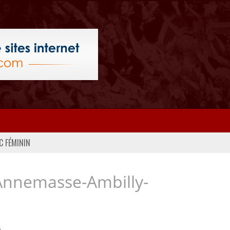
C FÉMININ
Annemasse-Ambilly-
..