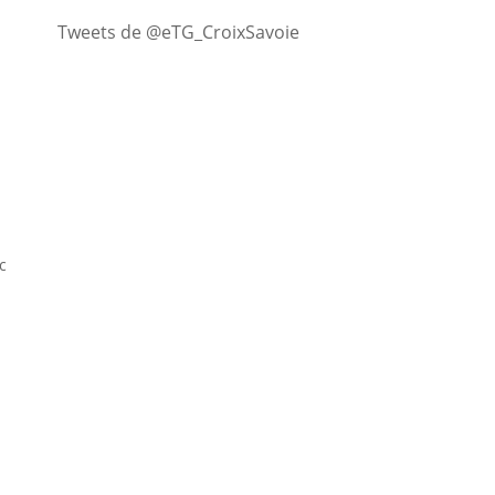
Tweets de @eTG_CroixSavoie
c