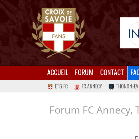
ACCUEIL
FORUM
CONTACT
FA
ETG FC
FC ANNECY
THONON-EV
Forum FC Annecy, 
D