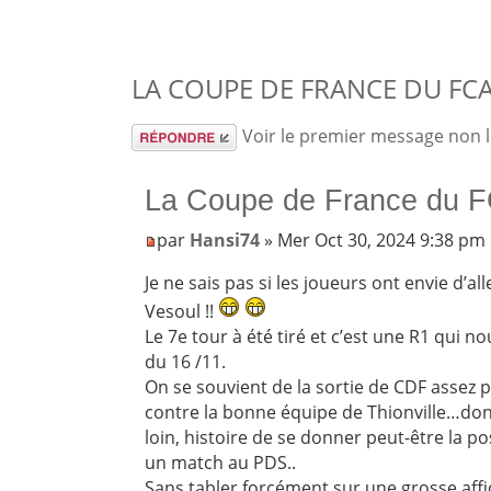
LA COUPE DE FRANCE DU FCA 
Répondre
Voir le premier message non 
La Coupe de France du F
par
Hansi74
» Mer Oct 30, 2024 9:38 pm
Je ne sais pas si les joueurs ont envie d’all
Vesoul !!
Le 7e tour à été tiré et c’est une R1 qui
du 16 /11.
On se souvient de la sortie de CDF assez 
contre la bonne équipe de Thionville…donc
loin, histoire de se donner peut-être la pos
un match au PDS..
Sans tabler forcément sur une grosse aff