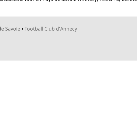
de Savoie
‹
Football Club d'Annecy