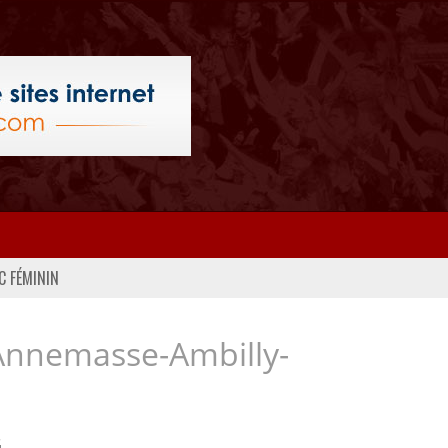
C FÉMININ
Annemasse-Ambilly-
..