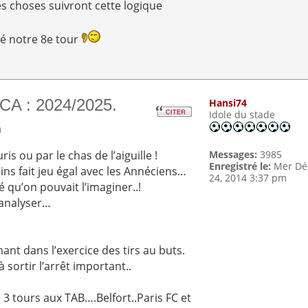
es choses suivront cette logique
dé notre 8e tour
CA : 2024/2025.
Hansi74
Idole du stade
m
is ou par le chas de l’aiguille !
Messages:
3985
Enregistré le:
Mer Dé
oins fait jeu égal avec les Annéciens…
24, 2014 3:37 pm
 qu’on pouvait l’imaginer..!
’analyser…
nt dans l’exercice des tirs au buts.
à sortir l’arrêt important..
é 3 tours aux TAB….Belfort..Paris FC et