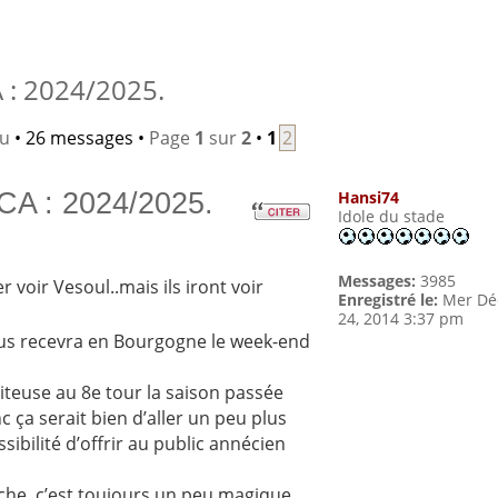
: 2024/2025.
lu
• 26 messages •
Page
1
sur
2
•
1
2
CA : 2024/2025.
Hansi74
Idole du stade
Messages:
3985
er voir Vesoul..mais ils iront voir
Enregistré le:
Mer Dé
24, 2014 3:37 pm
 nous recevra en Bourgogne le week-end
piteuse au 8e tour la saison passée
 ça serait bien d’aller un peu plus
sibilité d’offrir au public annécien
iche, c’est toujours un peu magique