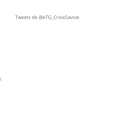
Tweets de @eTG_CroixSavoie
c