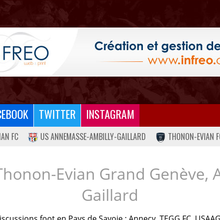
CEBOOK
TWITTER
INSTAGRAM
IAN FC
US ANNEMASSE-AMBILLY-GAILLARD
THONON-EVIAN F
Thonon-Evian Grand Genève, 
Gaillard
iscussions foot en Pays de Savoie : Annecy, TEGG FC, USAAG.