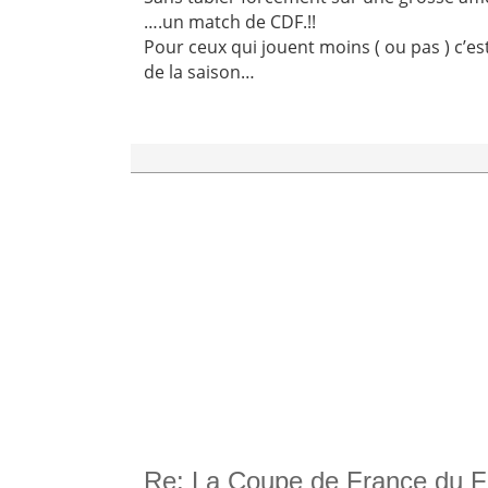
….un match de CDF.!!
Pour ceux qui jouent moins ( ou pas ) c’e
de la saison…
Re: La Coupe de France du F