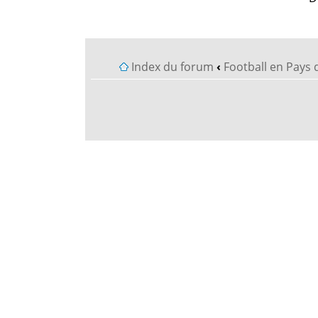
Index du forum
‹
Football en Pays 