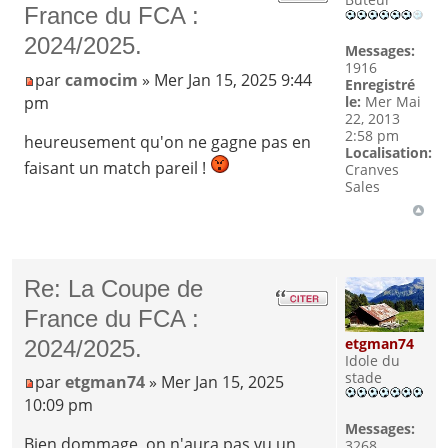
France du FCA :
2024/2025.
Messages:
1916
par
camocim
» Mer Jan 15, 2025 9:44
Enregistré
pm
le:
Mer Mai
22, 2013
2:58 pm
heureusement qu'on ne gagne pas en
Localisation:
faisant un match pareil !
Cranves
Sales
Re: La Coupe de
France du FCA :
etgman74
2024/2025.
Idole du
stade
par
etgman74
» Mer Jan 15, 2025
10:09 pm
Messages:
Bien dommage, on n'aura pas vu un
3268