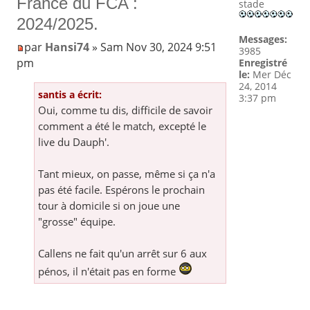
France du FCA :
stade
2024/2025.
Messages:
par
Hansi74
» Sam Nov 30, 2024 9:51
3985
pm
Enregistré
le:
Mer Déc
24, 2014
santis a écrit:
3:37 pm
Oui, comme tu dis, difficile de savoir
comment a été le match, excepté le
live du Dauph'.
Tant mieux, on passe, même si ça n'a
pas été facile. Espérons le prochain
tour à domicile si on joue une
"grosse" équipe.
Callens ne fait qu'un arrêt sur 6 aux
pénos, il n'était pas en forme