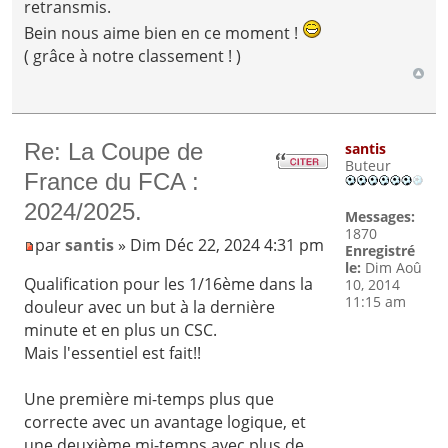
retransmis.
Bein nous aime bien en ce moment !
( grâce à notre classement ! )
Re: La Coupe de
santis
Buteur
France du FCA :
2024/2025.
Messages:
1870
par
santis
» Dim Déc 22, 2024 4:31 pm
Enregistré
le:
Dim Aoû
Qualification pour les 1/16ème dans la
10, 2014
11:15 am
douleur avec un but à la dernière
minute et en plus un CSC.
Mais l'essentiel est fait!!
Une première mi-temps plus que
correcte avec un avantage logique, et
une deuxième mi-temps avec plus de