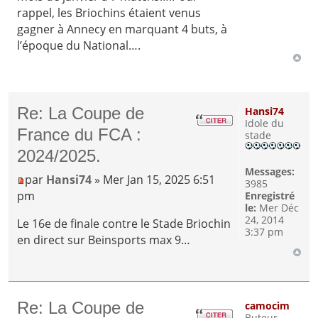
rappel, les Briochins étaient venus
gagner à Annecy en marquant 4 buts, à
l’époque du National….
Re: La Coupe de
Hansi74
Idole du
France du FCA :
stade
2024/2025.
Messages:
par
Hansi74
» Mer Jan 15, 2025 6:51
3985
pm
Enregistré
le:
Mer Déc
24, 2014
Le 16e de finale contre le Stade Briochin
3:37 pm
en direct sur Beinsports max 9…
Re: La Coupe de
camocim
Buteur