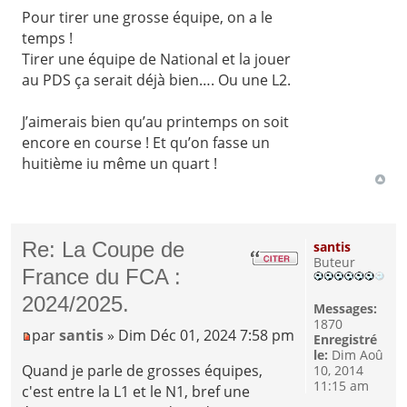
Pour tirer une grosse équipe, on a le
temps !
Tirer une équipe de National et la jouer
au PDS ça serait déjà bien…. Ou une L2.
J’aimerais bien qu’au printemps on soit
encore en course ! Et qu’on fasse un
huitième iu même un quart !
Re: La Coupe de
santis
Buteur
France du FCA :
2024/2025.
Messages:
1870
par
santis
» Dim Déc 01, 2024 7:58 pm
Enregistré
le:
Dim Aoû
Quand je parle de grosses équipes,
10, 2014
11:15 am
c'est entre la L1 et le N1, bref une