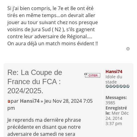
Si j’ai bien compris, le 7e et 8e ont été
tirés en même temps…on devrait aller
jouer au tour suivant chez nos presque
voisins de Jura Sud ( N2 ), s’ils gagnent
contre leur adversaire de Régional….
On aura déjà un match moins évident !!
Re: La Coupe de
Hansi74
Idole du
France du FCA :
stade
2024/2025.
Messages:
par
Hansi74
» Jeu Nov 28, 2024 7:05
3985
pm
Enregistré
le:
Mer Déc
24, 2014
Je reprends ma dernière phrase
3:37 pm
précédente en disant que notre
adversaire de samedi ne sera