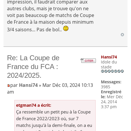
impression, il faudrait comparer aux
autres clubs, mais je trouve qu'on ne
voit pas beaucoup de matchs de Coupe
de France à la maison depuis minimum
3/4 saisons... Pas de bol..
Re: La Coupe de
Hansi74
Idole du
France du FCA :
stade
2024/2025.
Messages:
par
Hansi74
» Mar Déc 03, 2024 10:13
3985
am
Enregistré
le:
Mer Déc
24, 2014
etgman74 a écrit:
3:37 pm
Ça ressemble un petit peu à la Coupe
de France 2022/2023 où, sur 7
matchs jusqu'à la demi-finale, on a eu