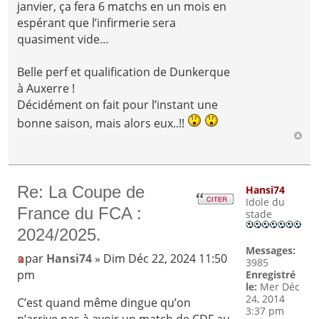
janvier, ça fera 6 matchs en un mois en
espérant que l’infirmerie sera
quasiment vide…
Belle perf et qualification de Dunkerque
à Auxerre !
Décidément on fait pour l’instant une
bonne saison, mais alors eux..!!
Re: La Coupe de
Hansi74
Idole du
France du FCA :
stade
2024/2025.
Messages:
par
Hansi74
» Dim Déc 22, 2024 11:50
3985
pm
Enregistré
le:
Mer Déc
24, 2014
C’est quand même dingue qu’on
3:37 pm
n’arrive pas à avoir un match de CDF au