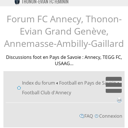
THONON-EVIAN FC FÉMININ
TWITTER
INSTAGRAM
Forum FC Annecy, Thonon-
Evian Grand Genève,
Annemasse-Ambilly-Gaillard
Discussions foot en Pays de Savoie : Annecy, TEGG FC,
USAAG...
Index du forum
‹
Football en Pays de Savoie
‹
Dépl
Football Club d'Annecy
FAQ
Connexion