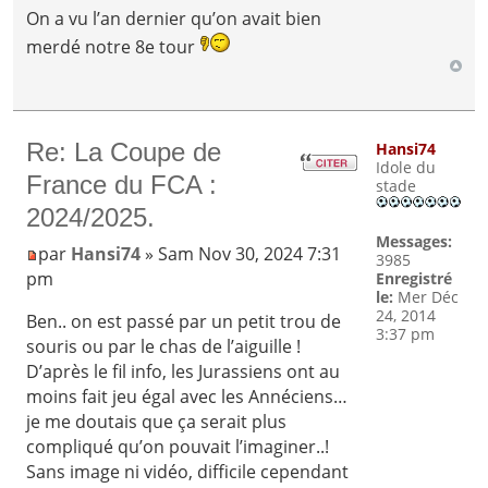
On a vu l’an dernier qu’on avait bien
merdé notre 8e tour
Re: La Coupe de
Hansi74
Idole du
France du FCA :
stade
2024/2025.
Messages:
par
Hansi74
» Sam Nov 30, 2024 7:31
3985
pm
Enregistré
le:
Mer Déc
24, 2014
Ben.. on est passé par un petit trou de
3:37 pm
souris ou par le chas de l’aiguille !
D’après le fil info, les Jurassiens ont au
moins fait jeu égal avec les Annéciens…
je me doutais que ça serait plus
compliqué qu’on pouvait l’imaginer..!
Sans image ni vidéo, difficile cependant