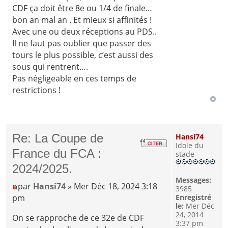
CDF ça doit être 8e ou 1/4 de finale…
bon an mal an . Et mieux si affinités !
Avec une ou deux réceptions au PDS..
Il ne faut pas oublier que passer des
tours le plus possible, c’est aussi des
sous qui rentrent….
Pas négligeable en ces temps de
restrictions !
Re: La Coupe de
Hansi74
Idole du
France du FCA :
stade
2024/2025.
Messages:
par
Hansi74
» Mer Déc 18, 2024 3:18
3985
pm
Enregistré
le:
Mer Déc
24, 2014
On se rapproche de ce 32e de CDF
3:37 pm