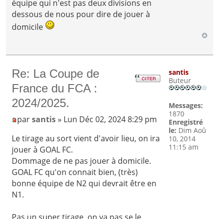
équipe qui n'est pas deux divisions en
dessous de nous pour dire de jouer à
domicile
Re: La Coupe de
santis
Buteur
France du FCA :
2024/2025.
Messages:
1870
par
santis
» Lun Déc 02, 2024 8:29 pm
Enregistré
le:
Dim Aoû
Le tirage au sort vient d'avoir lieu, on ira
10, 2014
11:15 am
jouer à GOAL FC.
Dommage de ne pas jouer à domicile.
GOAL FC qu'on connait bien, (très)
bonne équipe de N2 qui devrait être en
N1.
Pas un super tirage, on va pas se le