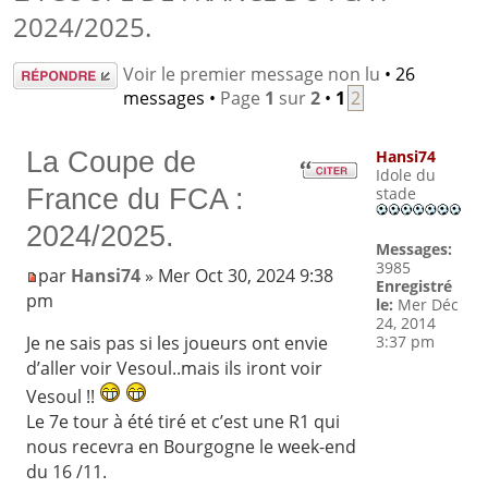
2024/2025.
Répondre
Voir le premier message non lu
• 26
messages •
Page
1
sur
2
•
1
2
La Coupe de
Hansi74
Idole du
France du FCA :
stade
2024/2025.
Messages:
3985
par
Hansi74
» Mer Oct 30, 2024 9:38
Enregistré
pm
le:
Mer Déc
24, 2014
3:37 pm
Je ne sais pas si les joueurs ont envie
d’aller voir Vesoul..mais ils iront voir
Vesoul !!
Le 7e tour à été tiré et c’est une R1 qui
nous recevra en Bourgogne le week-end
du 16 /11.