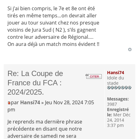
Si j’ai bien compris, le 7e et 8e ont été
tirés en même temps…on devrait aller
jouer au tour suivant chez nos presque
voisins de Jura Sud ( N2 ), s’ils gagnent
contre leur adversaire de Régional….
On aura déjà un match moins évident !!
Re: La Coupe de
Hansi74
Idole du
France du FCA :
stade
2024/2025.
Messages:
par
Hansi74
» Jeu Nov 28, 2024 7:05
3987
pm
Enregistré
le:
Mer Déc
24, 2014
Je reprends ma dernière phrase
3:37 pm
précédente en disant que notre
adversaire de samedi ne sera