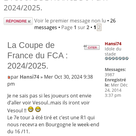
2024/2025.
Répondre
Voir le premier message non lu
• 26
messages •
Page
1
sur
2
•
1
2
La Coupe de
Hansi74
Idole du
France du FCA :
stade
2024/2025.
Messages:
3987
par
Hansi74
» Mer Oct 30, 2024 9:38
Enregistré
pm
le:
Mer Déc
24, 2014
3:37 pm
Je ne sais pas si les joueurs ont envie
d’aller voir Vesoul..mais ils iront voir
Vesoul !!
Le 7e tour à été tiré et c’est une R1 qui
nous recevra en Bourgogne le week-end
du 16 /11.