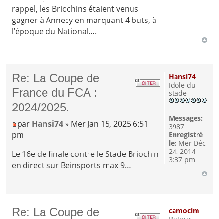
rappel, les Briochins étaient venus
gagner à Annecy en marquant 4 buts, à
l’époque du National….
Re: La Coupe de
Hansi74
Idole du
France du FCA :
stade
2024/2025.
Messages:
par
Hansi74
» Mer Jan 15, 2025 6:51
3987
pm
Enregistré
le:
Mer Déc
24, 2014
Le 16e de finale contre le Stade Briochin
3:37 pm
en direct sur Beinsports max 9…
Re: La Coupe de
camocim
Buteur