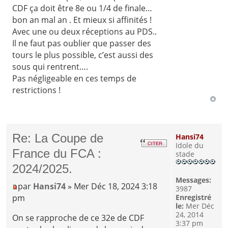
CDF ça doit être 8e ou 1/4 de finale…
bon an mal an . Et mieux si affinités !
Avec une ou deux réceptions au PDS..
Il ne faut pas oublier que passer des
tours le plus possible, c’est aussi des
sous qui rentrent….
Pas négligeable en ces temps de
restrictions !
Re: La Coupe de
Hansi74
Idole du
France du FCA :
stade
2024/2025.
Messages:
par
Hansi74
» Mer Déc 18, 2024 3:18
3987
pm
Enregistré
le:
Mer Déc
24, 2014
On se rapproche de ce 32e de CDF
3:37 pm