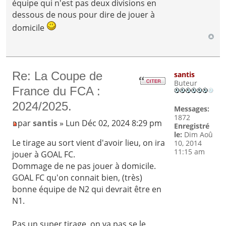
équipe qui n'est pas deux divisions en
dessous de nous pour dire de jouer à
domicile
Re: La Coupe de
santis
Buteur
France du FCA :
2024/2025.
Messages:
1872
par
santis
» Lun Déc 02, 2024 8:29 pm
Enregistré
le:
Dim Aoû
Le tirage au sort vient d'avoir lieu, on ira
10, 2014
11:15 am
jouer à GOAL FC.
Dommage de ne pas jouer à domicile.
GOAL FC qu'on connait bien, (très)
bonne équipe de N2 qui devrait être en
N1.
Pas un super tirage, on va pas se le