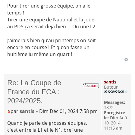
Pour tirer une grosse équipe, on a le
temps !
Tirer une équipe de National et la jouer
au PDS ça serait déjà bien…. Ou une L2.
J’aimerais bien qu’au printemps on soit
encore en course ! Et qu’on fasse un
huitième iu même un quart !
Re: La Coupe de
santis
Buteur
France du FCA :
2024/2025.
Messages:
1872
par
santis
» Dim Déc 01, 2024 7:58 pm
Enregistré
le:
Dim Aoû
Quand je parle de grosses équipes,
10, 2014
11:15 am
c'est entre la L1 et le N1, bref une