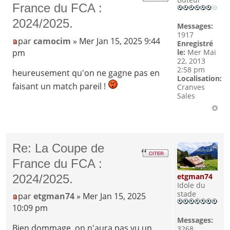
France du FCA :
2024/2025.
Messages:
1917
par
camocim
» Mer Jan 15, 2025 9:44
Enregistré
pm
le:
Mer Mai
22, 2013
2:58 pm
heureusement qu'on ne gagne pas en
Localisation:
faisant un match pareil !
Cranves
Sales
Re: La Coupe de
France du FCA :
etgman74
2024/2025.
Idole du
stade
par
etgman74
» Mer Jan 15, 2025
10:09 pm
Messages:
Bien dommage, on n'aura pas vu un
3268