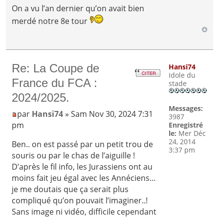
On a vu l’an dernier qu’on avait bien
merdé notre 8e tour
Re: La Coupe de
Hansi74
Idole du
France du FCA :
stade
2024/2025.
Messages:
par
Hansi74
» Sam Nov 30, 2024 7:31
3987
pm
Enregistré
le:
Mer Déc
24, 2014
Ben.. on est passé par un petit trou de
3:37 pm
souris ou par le chas de l’aiguille !
D’après le fil info, les Jurassiens ont au
moins fait jeu égal avec les Annéciens…
je me doutais que ça serait plus
compliqué qu’on pouvait l’imaginer..!
Sans image ni vidéo, difficile cependant