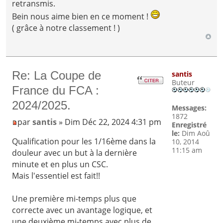
retransmis.
Bein nous aime bien en ce moment !
( grâce à notre classement ! )
Re: La Coupe de
santis
Buteur
France du FCA :
2024/2025.
Messages:
1872
par
santis
» Dim Déc 22, 2024 4:31 pm
Enregistré
le:
Dim Aoû
Qualification pour les 1/16ème dans la
10, 2014
11:15 am
douleur avec un but à la dernière
minute et en plus un CSC.
Mais l'essentiel est fait!!
Une première mi-temps plus que
correcte avec un avantage logique, et
une deuxième mi-temps avec plus de