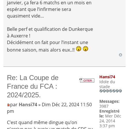
janvier, ça fera 6 matchs en un mois en
espérant que l’infirmerie sera
quasiment vide…
Belle perf et qualification de Dunkerque
à Auxerre !
Décidément on fait pour l’instant une
bonne saison, mais alors eux..!!
Re: La Coupe de
Hansi74
Idole du
France du FCA :
stade
2024/2025.
Messages:
par
Hansi74
» Dim Déc 22, 2024 11:50
3987
pm
Enregistré
le:
Mer Déc
24, 2014
C’est quand même dingue qu’on
3:37 pm
n’arrive pas à avoir un match de CDF au