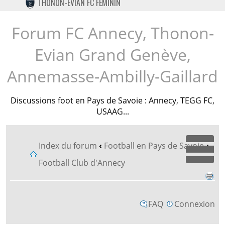
THONON-EVIAN FC FÉMININ
TWITTER
INSTAGRAM
Forum FC Annecy, Thonon-
Evian Grand Genève,
Annemasse-Ambilly-Gaillard
Discussions foot en Pays de Savoie : Annecy, TEGG FC,
USAAG...
Index du forum
‹
Football en Pays de Savoie
‹
Dépl
Football Club d'Annecy
FAQ
Connexion