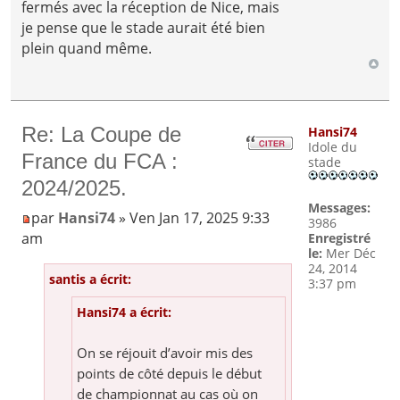
fermés avec la réception de Nice, mais
je pense que le stade aurait été bien
plein quand même.
Re: La Coupe de
Hansi74
Idole du
France du FCA :
stade
2024/2025.
Messages:
par
Hansi74
» Ven Jan 17, 2025 9:33
3986
am
Enregistré
le:
Mer Déc
24, 2014
santis a écrit:
3:37 pm
Hansi74 a écrit:
On se réjouit d’avoir mis des
points de côté depuis le début
de championnat au cas où on