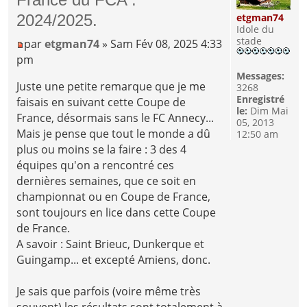
etgman74
2024/2025.
Idole du
stade
par
etgman74
» Sam Fév 08, 2025 4:33
pm
Messages:
Juste une petite remarque que je me
3268
Enregistré
faisais en suivant cette Coupe de
le:
Dim Mai
France, désormais sans le FC Annecy...
05, 2013
Mais je pense que tout le monde a dû
12:50 am
plus ou moins se la faire : 3 des 4
équipes qu'on a rencontré ces
dernières semaines, que ce soit en
championnat ou en Coupe de France,
sont toujours en lice dans cette Coupe
de France.
A savoir : Saint Brieuc, Dunkerque et
Guingamp... et excepté Amiens, donc.
Je sais que parfois (voire même très
souvent) les résultats sont totalement à