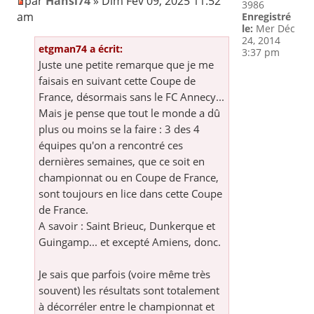
par
Hansi74
» Dim Fév 09, 2025 11:52
3986
am
Enregistré
le:
Mer Déc
24, 2014
etgman74 a écrit:
3:37 pm
Juste une petite remarque que je me
faisais en suivant cette Coupe de
France, désormais sans le FC Annecy...
Mais je pense que tout le monde a dû
plus ou moins se la faire : 3 des 4
équipes qu'on a rencontré ces
dernières semaines, que ce soit en
championnat ou en Coupe de France,
sont toujours en lice dans cette Coupe
de France.
A savoir : Saint Brieuc, Dunkerque et
Guingamp... et excepté Amiens, donc.
Je sais que parfois (voire même très
souvent) les résultats sont totalement
à décorréler entre le championnat et