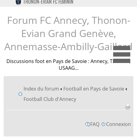
THONON-EVIAN FC FÉMININ
TWITTER
INSTAGRAM
Forum FC Annecy, Thonon-
Evian Grand Genève,
Annemasse-Ambilly-Gaillard
Dépl
Discussions foot en Pays de Savoie : Annecy, TEGG FC,
USAAG...
Index du forum
‹
Football en Pays de Savoie
‹
Football Club d'Annecy
FAQ
Connexion