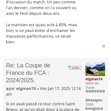
d'occasion du match. Un peu comme
l'an dernier, comme on l'a souvent vu
avec le Fécé depuis deux ans.
Le maintien est quasi acté à 80%, mais
bon, si on peut éviter d'enchainer les
mauvaises performances, ce serait
bien.
Re: La Coupe de
France du FCA :
etgman74
2024/2025.
Idole du
stade
par
etgman74
» Ven Jan 17, 2025 12:16
am
Messages:
Si on avait passé ce tour contre Saint
3268
Enregistré
Brieuc, et qu'on était donc à la place de