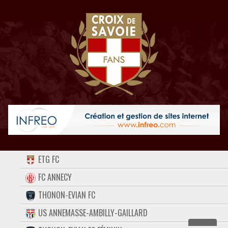
ACCUEIL
ETG FC
FORUM
FC ANNECY
THONON-EVIAN FC
CONTACT
US ANNEMASSE-AMBILLY-GAILLARD
FACEBOOK