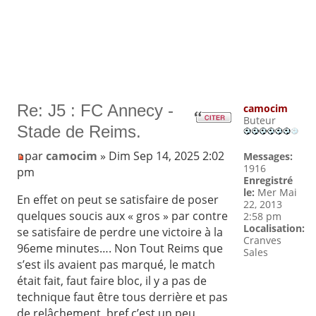
Re: J5 : FC Annecy -
camocim
Buteur
Stade de Reims.
par
camocim
» Dim Sep 14, 2025 2:02
Messages:
1916
pm
Enregistré
le:
Mer Mai
En effet on peut se satisfaire de poser
22, 2013
quelques soucis aux « gros » par contre
2:58 pm
Localisation:
se satisfaire de perdre une victoire à la
Cranves
96eme minutes…. Non Tout Reims que
Sales
s’est ils avaient pas marqué, le match
était fait, faut faire bloc, il y a pas de
technique faut être tous derrière et pas
de relâchement, bref c’est un peu