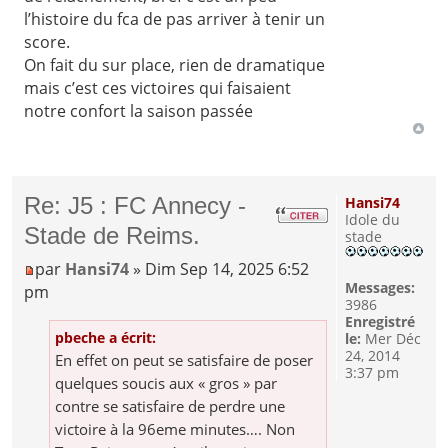
l’histoire du fca de pas arriver à tenir un
score.
On fait du sur place, rien de dramatique
mais c’est ces victoires qui faisaient
notre confort la saison passée
Re: J5 : FC Annecy -
Hansi74
Idole du
Stade de Reims.
stade
par
Hansi74
» Dim Sep 14, 2025 6:52
Messages:
pm
3986
Enregistré
pbeche a écrit:
le:
Mer Déc
24, 2014
En effet on peut se satisfaire de poser
3:37 pm
quelques soucis aux « gros » par
contre se satisfaire de perdre une
victoire à la 96eme minutes…. Non