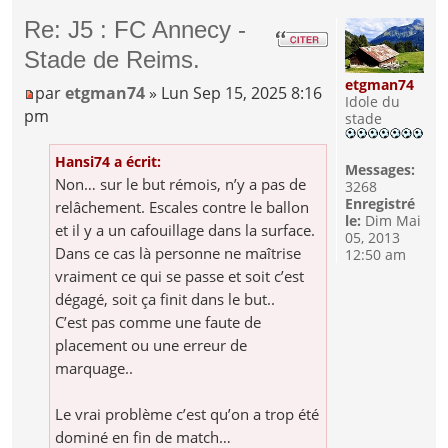
Re: J5 : FC Annecy -
Stade de Reims.
etgman74
par
etgman74
» Lun Sep 15, 2025 8:16
Idole du
pm
stade
Hansi74 a écrit:
Messages:
Non… sur le but rémois, n’y a pas de
3268
Enregistré
relâchement. Escales contre le ballon
le:
Dim Mai
et il y a un cafouillage dans la surface.
05, 2013
Dans ce cas là personne ne maîtrise
12:50 am
vraiment ce qui se passe et soit c’est
dégagé, soit ça finit dans le but..
C’est pas comme une faute de
placement ou une erreur de
marquage..
Le vrai problème c’est qu’on a trop été
dominé en fin de match…