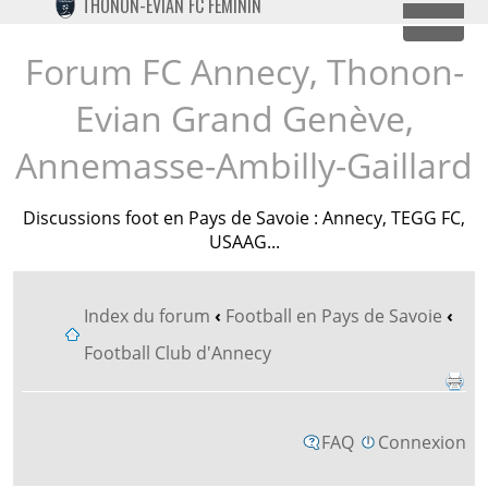
THONON-EVIAN FC FÉMININ
TWITTER
Dépl
INSTAGRAM
Forum FC Annecy, Thonon-
Evian Grand Genève,
Annemasse-Ambilly-Gaillard
Discussions foot en Pays de Savoie : Annecy, TEGG FC,
USAAG...
Index du forum
‹
Football en Pays de Savoie
‹
Football Club d'Annecy
FAQ
Connexion