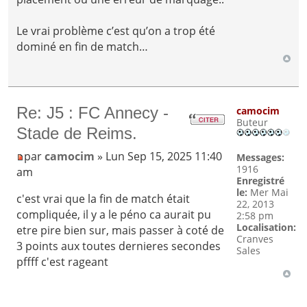
Le vrai problème c’est qu’on a trop été
dominé en fin de match…
Re: J5 : FC Annecy -
camocim
Buteur
Stade de Reims.
par
camocim
» Lun Sep 15, 2025 11:40
Messages:
1916
am
Enregistré
le:
Mer Mai
c'est vrai que la fin de match était
22, 2013
compliquée, il y a le péno ca aurait pu
2:58 pm
Localisation:
etre pire bien sur, mais passer à coté de
Cranves
3 points aux toutes dernieres secondes
Sales
pffff c'est rageant