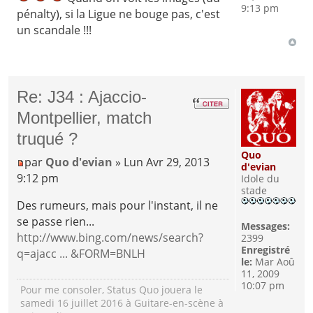
9:13 pm
pénalty), si la Ligue ne bouge pas, c'est
un scandale !!!
Re: J34 : Ajaccio-
Montpellier, match
truqué ?
Quo
par
Quo d'evian
» Lun Avr 29, 2013
d'evian
9:12 pm
Idole du
stade
Des rumeurs, mais pour l'instant, il ne
se passe rien...
Messages:
http://www.bing.com/news/search?
2399
Enregistré
q=ajacc ... &FORM=BNLH
le:
Mar Aoû
11, 2009
10:07 pm
Pour me consoler, Status Quo jouera le
samedi 16 juillet 2016 à Guitare-en-scène à