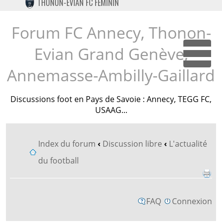
THONON-EVIAN FC FÉMININ
TWITTER
INSTAGRAM
Forum FC Annecy, Thonon-
Evian Grand Genève,
Dépl
Annemasse-Ambilly-Gaillard
Discussions foot en Pays de Savoie : Annecy, TEGG FC,
USAAG...
Index du forum
‹
Discussion libre
‹
L'actualité
du football
FAQ
Connexion