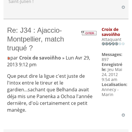
Saint-Julien !
Re: J34 : Ajaccio-
Croix de
savoiñho
Montpellier, match
Attaquant
truqué ?
Messages:
par
Croix de savoiñho
» Lun Avr 29,
897
2013 9:12 pm
Enregistré
le:
Jeu Mai
24, 2012
Que peut dire la ligue c'est juste de
9:54 am
l'intox entre le tireur et le
Localisation:
gardien...sachant que Belhanda avait
Annecy -
Marin
déja mis une Panenka a Ochoa l'année
dernière, d'où certainement ce petit
manège.