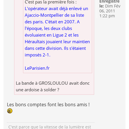
Enregistré
C'est pas la première fois :
le:
Dim Fév
L'opérateur avait déjà enlevé un
06, 2011
Ajaccio-Montpellier de sa liste
1:22 pm
des paris. C'était en 2007. A
l'époque, les deux clubs
évoluaient en Ligue 2 et les
Héraultais jouaient leur maintien
dans cette division. Ils s'étaient
imposés 2-1.
LeParisien.fr
La bande à GROSLOULOU avait donc
une ardoise à solder ?
Les bons comptes font les bons amis !
C'est parce que la vitesse de la lumière est