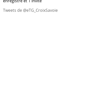
enregistré et 1 invité
Tweets de @eTG_CroixSavoie