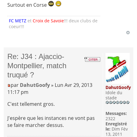
Surtout en Corse
FC METZ
et
Croix de Savoie
!!! deux clubs de
coeur!!!
Re: J34 : Ajaccio-
Montpellier, match
truqué ?
par
DahutGoofy
» Lun Avr 29, 2013
DahutGoofy
11:17 pm
Idole du
stade
C'est tellement gros.
Messages:
J'espère que les instances ne vont pas
2322
Enregistré
se faire marcher dessus.
le:
Dim Fév
13, 2011