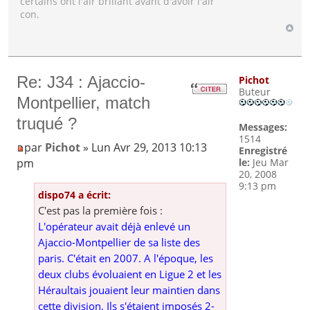
certains ont l'air brillant avant d'avoir l'air
con.
Re: J34 : Ajaccio-
Pichot
Buteur
Montpellier, match
truqué ?
Messages:
1514
par
Pichot
» Lun Avr 29, 2013 10:13
Enregistré
pm
le:
Jeu Mar
20, 2008
9:13 pm
dispo74 a écrit:
C'est pas la première fois :
L'opérateur avait déjà enlevé un
Ajaccio-Montpellier de sa liste des
paris. C'était en 2007. A l'époque, les
deux clubs évoluaient en Ligue 2 et les
Héraultais jouaient leur maintien dans
cette division. Ils s'étaient imposés 2-