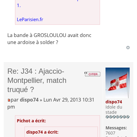
1.
LeParisien.fr
La bande à GROSLOULOU avait donc
une ardoise à solder ?
Re: J34 : Ajaccio-
Montpellier, match
truqué ?
par
dispo74
» Lun Avr 29, 2013 10:31
dispo74
pm
Idole du
stade
Pichot a écrit:
Messages:
dispo74 a écrit:
7607