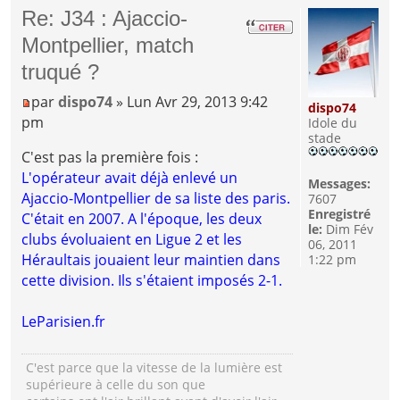
Re: J34 : Ajaccio-
Montpellier, match
truqué ?
par
dispo74
» Lun Avr 29, 2013 9:42
dispo74
pm
Idole du
stade
C'est pas la première fois :
L'opérateur avait déjà enlevé un
Messages:
Ajaccio-Montpellier de sa liste des paris.
7607
Enregistré
C'était en 2007. A l'époque, les deux
le:
Dim Fév
clubs évoluaient en Ligue 2 et les
06, 2011
Héraultais jouaient leur maintien dans
1:22 pm
cette division. Ils s'étaient imposés 2-1.
LeParisien.fr
C'est parce que la vitesse de la lumière est
supérieure à celle du son que