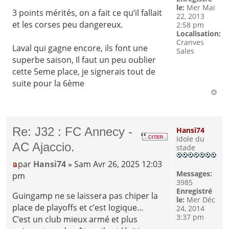
le:
Mer Mai
3 points mérités, on a fait ce qu’il fallait
22, 2013
et les corses peu dangereux.
2:58 pm
Localisation:
Cranves
Laval qui gagne encore, ils font une
Sales
superbe saison, Il faut un peu oublier
cette 5eme place, je signerais tout de
suite pour la 6ème
Re: J32 : FC Annecy -
Hansi74
Idole du
AC Ajaccio.
stade
par
Hansi74
» Sam Avr 26, 2025 12:03
Messages:
pm
3985
Enregistré
Guingamp ne se laissera pas chiper la
le:
Mer Déc
place de playoffs et c’est logique…
24, 2014
3:37 pm
C’est un club mieux armé et plus