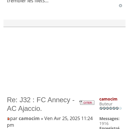
trembler les filets…
Re: J32 : FC Annecy -
camocim
Buteur
AC Ajaccio.
par
camocim
» Ven Avr 25, 2025 11:24
Messages:
1916
pm
Enregistré