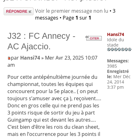
Répondre
Voir le premier message non lu
• 3
messages • Page
1
sur
1
J32 : FC Annecy -
Hansi74
Idole du
AC Ajaccio.
stade
par
Hansi74
» Mer Avr 23, 2025 10:07
Messages:
am
3985
Enregistré
le:
Mer Déc
Pour cette antépénultième journée du
24, 2014
championnat, toutes les équipes qui
3:37 pm
concourent pour la 5e place.. ( on peut
toujours s’amuser avec ça ), reçoivent….
Donc en gros celle qui ne prend pas les
3 points risque de sortir du jeu à part
Guingamp qui est devant les autres….
C’est bien d’être les rois du clean sheet,
mais en l’occurrence pour les 3 points il