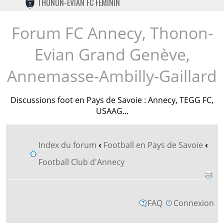
THONON-EVIAN FC FÉMININ
TWITTER
INSTAGRAM
Forum FC Annecy, Thonon-
Evian Grand Genève,
Annemasse-Ambilly-Gaillard
Discussions foot en Pays de Savoie : Annecy, TEGG FC,
USAAG...
Index du forum
‹
Football en Pays de Savoie
‹
Football Club d'Annecy
FAQ
Connexion