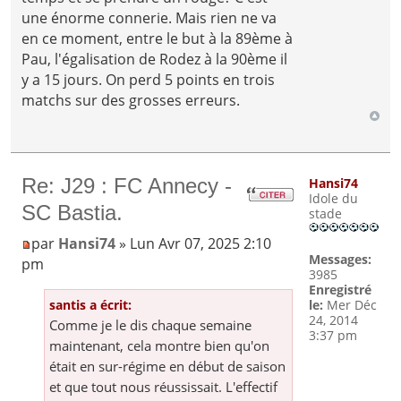
une énorme connerie. Mais rien ne va
en ce moment, entre le but à la 89ème à
Pau, l'égalisation de Rodez à la 90ème il
y a 15 jours. On perd 5 points en trois
matchs sur des grosses erreurs.
Re: J29 : FC Annecy -
Hansi74
Idole du
SC Bastia.
stade
par
Hansi74
» Lun Avr 07, 2025 2:10
Messages:
pm
3985
Enregistré
santis a écrit:
le:
Mer Déc
24, 2014
Comme je le dis chaque semaine
3:37 pm
maintenant, cela montre bien qu'on
était en sur-régime en début de saison
et que tout nous réussissait. L'effectif