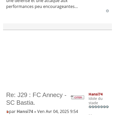
une défense et une attaque aux
performances peu encourageantes…
Re: J29 : FC Annecy -
Hansi74
Idole du
SC Bastia.
stade
par
Hansi74
» Ven Avr 04, 2025 9:54