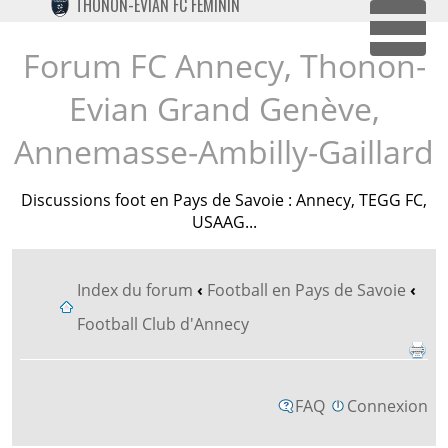
THONON-EVIAN FC FÉMININ
TWITTER
Dépl
INSTAGRAM
Forum FC Annecy, Thonon-
Evian Grand Genève,
Annemasse-Ambilly-Gaillard
Discussions foot en Pays de Savoie : Annecy, TEGG FC,
USAAG...
Index du forum
‹
Football en Pays de Savoie
‹
Football Club d'Annecy
FAQ
Connexion