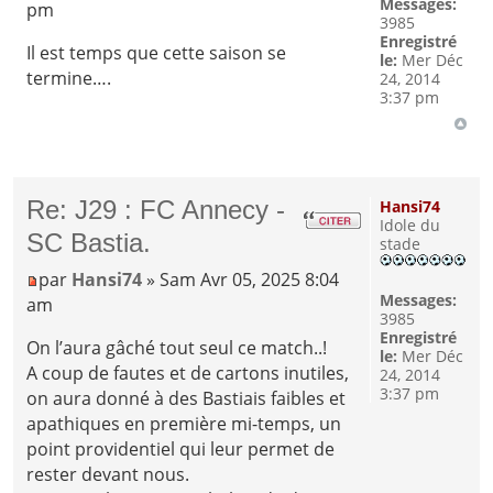
Messages:
pm
3985
Enregistré
Il est temps que cette saison se
le:
Mer Déc
termine….
24, 2014
3:37 pm
Re: J29 : FC Annecy -
Hansi74
Idole du
SC Bastia.
stade
par
Hansi74
» Sam Avr 05, 2025 8:04
Messages:
am
3985
Enregistré
On l’aura gâché tout seul ce match..!
le:
Mer Déc
A coup de fautes et de cartons inutiles,
24, 2014
3:37 pm
on aura donné à des Bastiais faibles et
apathiques en première mi-temps, un
point providentiel qui leur permet de
rester devant nous.