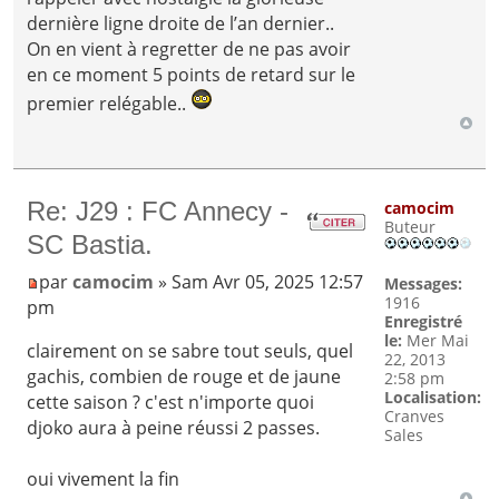
dernière ligne droite de l’an dernier..
On en vient à regretter de ne pas avoir
en ce moment 5 points de retard sur le
premier relégable..
Re: J29 : FC Annecy -
camocim
Buteur
SC Bastia.
par
camocim
» Sam Avr 05, 2025 12:57
Messages:
1916
pm
Enregistré
le:
Mer Mai
clairement on se sabre tout seuls, quel
22, 2013
gachis, combien de rouge et de jaune
2:58 pm
Localisation:
cette saison ? c'est n'importe quoi
Cranves
djoko aura à peine réussi 2 passes.
Sales
oui vivement la fin