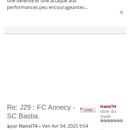
une défense et une attaque aux
performances peu encourageantes…
Re: J29 : FC Annecy -
Hansi74
Idole du
SC Bastia.
stade
par
Hansi74
» Ven Avr 04, 2025 9:54