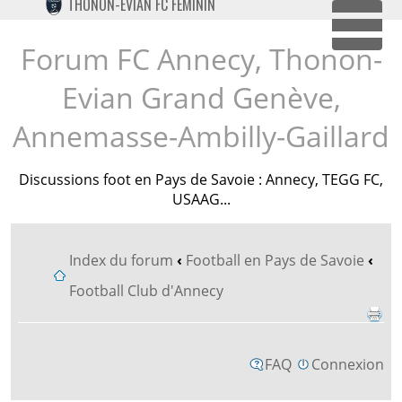
THONON-EVIAN FC FÉMININ
TWITTER
Dépl
INSTAGRAM
Forum FC Annecy, Thonon-
Evian Grand Genève,
Annemasse-Ambilly-Gaillard
Discussions foot en Pays de Savoie : Annecy, TEGG FC,
USAAG...
Index du forum
‹
Football en Pays de Savoie
‹
Football Club d'Annecy
FAQ
Connexion