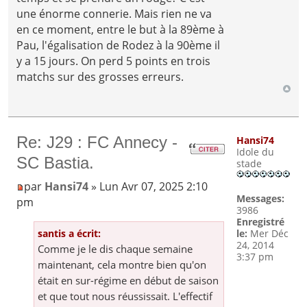
une énorme connerie. Mais rien ne va
en ce moment, entre le but à la 89ème à
Pau, l'égalisation de Rodez à la 90ème il
y a 15 jours. On perd 5 points en trois
matchs sur des grosses erreurs.
Re: J29 : FC Annecy -
Hansi74
Idole du
SC Bastia.
stade
par
Hansi74
» Lun Avr 07, 2025 2:10
Messages:
pm
3986
Enregistré
santis a écrit:
le:
Mer Déc
24, 2014
Comme je le dis chaque semaine
3:37 pm
maintenant, cela montre bien qu'on
était en sur-régime en début de saison
et que tout nous réussissait. L'effectif