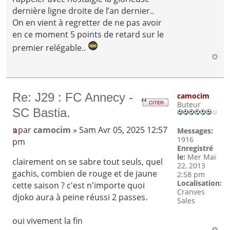
dernière ligne droite de l’an dernier..
On en vient à regretter de ne pas avoir
en ce moment 5 points de retard sur le
premier relégable..
Re: J29 : FC Annecy -
camocim
Buteur
SC Bastia.
par
camocim
» Sam Avr 05, 2025 12:57
Messages:
1916
pm
Enregistré
le:
Mer Mai
clairement on se sabre tout seuls, quel
22, 2013
gachis, combien de rouge et de jaune
2:58 pm
Localisation:
cette saison ? c'est n'importe quoi
Cranves
djoko aura à peine réussi 2 passes.
Sales
oui vivement la fin