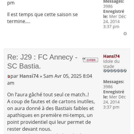
Messages:
pm
3986
Enregistré
Il est temps que cette saison se
le:
Mer Déc
termine….
24, 2014
3:37 pm
Re: J29 : FC Annecy -
Hansi74
Idole du
SC Bastia.
stade
par
Hansi74
» Sam Avr 05, 2025 8:04
Messages:
am
3986
Enregistré
On l’aura gâché tout seul ce match..!
le:
Mer Déc
A coup de fautes et de cartons inutiles,
24, 2014
3:37 pm
on aura donné à des Bastiais faibles et
apathiques en première mi-temps, un
point providentiel qui leur permet de
rester devant nous.