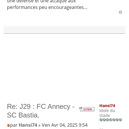
une défense et une attaque aux
performances peu encourageantes…
Re: J29 : FC Annecy -
Hansi74
Idole du
SC Bastia.
stade
par
Hansi74
» Ven Avr 04, 2025 9:54