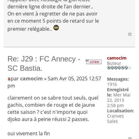
dernière ligne droite de l’an dernier..
On en vient à regretter de ne pas avoir
en ce moment 5 points de retard sur le
premier relégable..
Re: J29 : FC Annecy -
camocim
Buteur
SC Bastia.
par
camocim
» Sam Avr 05, 2025 12:57
Messages:
1916
pm
Enregistré
le:
Mer Mai
clairement on se sabre tout seuls, quel
22, 2013
gachis, combien de rouge et de jaune
2:58 pm
Localisation:
cette saison ? c'est n'importe quoi
Cranves
djoko aura à peine réussi 2 passes.
Sales
oui vivement la fin