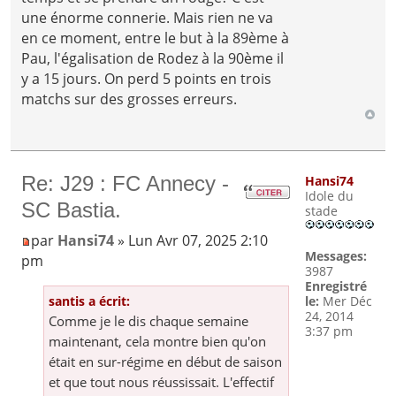
une énorme connerie. Mais rien ne va
en ce moment, entre le but à la 89ème à
Pau, l'égalisation de Rodez à la 90ème il
y a 15 jours. On perd 5 points en trois
matchs sur des grosses erreurs.
Re: J29 : FC Annecy -
Hansi74
Idole du
SC Bastia.
stade
par
Hansi74
» Lun Avr 07, 2025 2:10
Messages:
pm
3987
Enregistré
santis a écrit:
le:
Mer Déc
24, 2014
Comme je le dis chaque semaine
3:37 pm
maintenant, cela montre bien qu'on
était en sur-régime en début de saison
et que tout nous réussissait. L'effectif