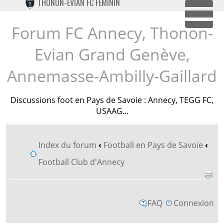
THONON-EVIAN FC FÉMININ
TWITTER
Dépl
INSTAGRAM
Forum FC Annecy, Thonon-
Evian Grand Genève,
Annemasse-Ambilly-Gaillard
Discussions foot en Pays de Savoie : Annecy, TEGG FC,
USAAG...
Index du forum
‹
Football en Pays de Savoie
‹
Football Club d'Annecy
FAQ
Connexion