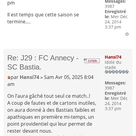
Messages:
pm
3987
Enregistré
Il est temps que cette saison se
le:
Mer Déc
termine….
24, 2014
3:37 pm
Re: J29 : FC Annecy -
Hansi74
Idole du
SC Bastia.
stade
par
Hansi74
» Sam Avr 05, 2025 8:04
Messages:
am
3987
Enregistré
On l’aura gâché tout seul ce match..!
le:
Mer Déc
A coup de fautes et de cartons inutiles,
24, 2014
3:37 pm
on aura donné à des Bastiais faibles et
apathiques en première mi-temps, un
point providentiel qui leur permet de
rester devant nous.