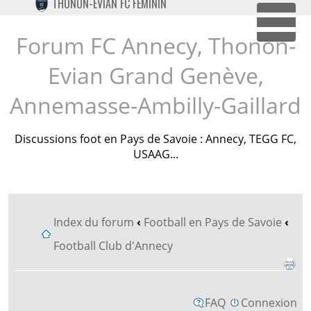
THONON-EVIAN FC FÉMININ
TWITTER
Dépl
INSTAGRAM
Forum FC Annecy, Thonon-
Evian Grand Genève,
Annemasse-Ambilly-Gaillard
Discussions foot en Pays de Savoie : Annecy, TEGG FC,
USAAG...
Index du forum
‹
Football en Pays de Savoie
‹
Football Club d'Annecy
FAQ
Connexion