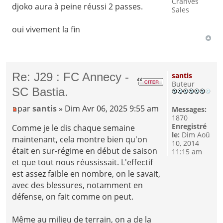
Cranves
djoko aura à peine réussi 2 passes.
Sales
oui vivement la fin
Re: J29 : FC Annecy -
santis
Buteur
SC Bastia.
par
santis
» Dim Avr 06, 2025 9:55 am
Messages:
1870
Enregistré
Comme je le dis chaque semaine
le:
Dim Aoû
maintenant, cela montre bien qu'on
10, 2014
était en sur-régime en début de saison
11:15 am
et que tout nous réussissait. L'effectif
est assez faible en nombre, on le savait,
avec des blessures, notamment en
défense, on fait comme on peut.
Même au milieu de terrain, on a de la