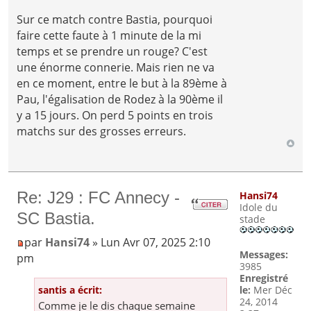
Sur ce match contre Bastia, pourquoi
faire cette faute à 1 minute de la mi
temps et se prendre un rouge? C'est
une énorme connerie. Mais rien ne va
en ce moment, entre le but à la 89ème à
Pau, l'égalisation de Rodez à la 90ème il
y a 15 jours. On perd 5 points en trois
matchs sur des grosses erreurs.
Re: J29 : FC Annecy -
Hansi74
Idole du
SC Bastia.
stade
par
Hansi74
» Lun Avr 07, 2025 2:10
Messages:
pm
3985
Enregistré
santis a écrit:
le:
Mer Déc
24, 2014
Comme je le dis chaque semaine