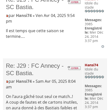
Idole du
SC Bastia.
stade
par
Hansi74
» Ven Avr 04, 2025 9:54
Messages:
pm
3985
Enregistré
Il est temps que cette saison se
le:
Mer Déc
termine….
24, 2014
3:37 pm
Re: J29 : FC Annecy -
Hansi74
Idole du
SC Bastia.
stade
par
Hansi74
» Sam Avr 05, 2025 8:04
Messages:
am
3985
Enregistré
On l’aura gâché tout seul ce match..!
le:
Mer Déc
A coup de fautes et de cartons inutiles,
24, 2014
3:37 pm
on aura donné à des Bastiais faibles et