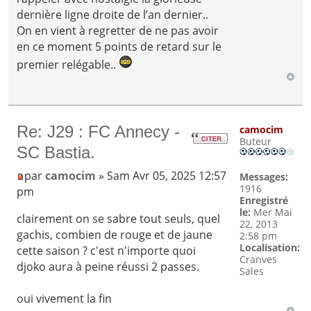
dernière ligne droite de l’an dernier..
On en vient à regretter de ne pas avoir
en ce moment 5 points de retard sur le
premier relégable..
Re: J29 : FC Annecy -
camocim
Buteur
SC Bastia.
par
camocim
» Sam Avr 05, 2025 12:57
Messages:
1916
pm
Enregistré
le:
Mer Mai
clairement on se sabre tout seuls, quel
22, 2013
gachis, combien de rouge et de jaune
2:58 pm
Localisation:
cette saison ? c'est n'importe quoi
Cranves
djoko aura à peine réussi 2 passes.
Sales
oui vivement la fin