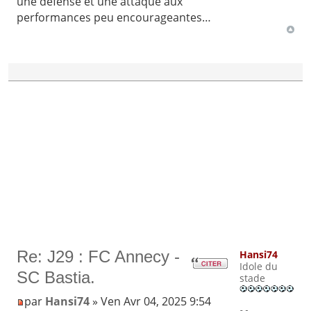
une défense et une attaque aux
performances peu encourageantes…
Re: J29 : FC Annecy -
Hansi74
Idole du
SC Bastia.
stade
par
Hansi74
» Ven Avr 04, 2025 9:54