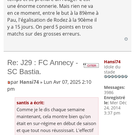
une énorme connerie. Mais rien ne va
en ce moment, entre le but à la 89ème à
Pau, l'égalisation de Rodez à la 90ème il
y a 15 jours. On perd 5 points en trois
matchs sur des grosses erreurs.
Re: J29 : FC Annecy -
Hansi74
Idole du
SC Bastia.
stade
par
Hansi74
» Lun Avr 07, 2025 2:10
Messages:
pm
3986
Enregistré
santis a écrit:
le:
Mer Déc
24, 2014
Comme je le dis chaque semaine
3:37 pm
maintenant, cela montre bien qu'on
était en sur-régime en début de saison
et que tout nous réussissait. L'effectif