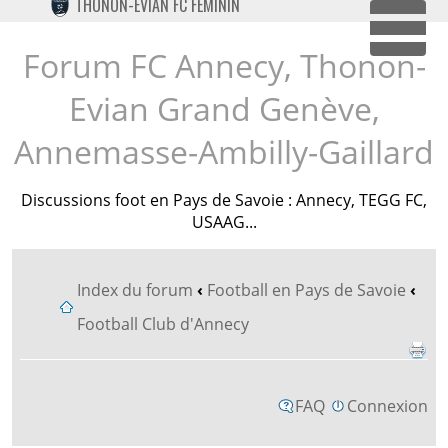
THONON-EVIAN FC FÉMININ
TWITTER
Dépl
INSTAGRAM
Forum FC Annecy, Thonon-
Evian Grand Genève,
Annemasse-Ambilly-Gaillard
Discussions foot en Pays de Savoie : Annecy, TEGG FC,
USAAG...
Index du forum
‹
Football en Pays de Savoie
‹
Football Club d'Annecy
FAQ
Connexion