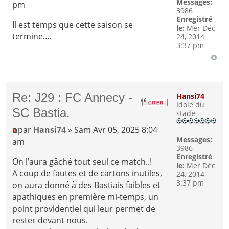
Messages:
pm
3986
Enregistré
Il est temps que cette saison se
le:
Mer Déc
termine….
24, 2014
3:37 pm
Re: J29 : FC Annecy -
Hansi74
Idole du
SC Bastia.
stade
par
Hansi74
» Sam Avr 05, 2025 8:04
Messages:
am
3986
Enregistré
On l’aura gâché tout seul ce match..!
le:
Mer Déc
A coup de fautes et de cartons inutiles,
24, 2014
3:37 pm
on aura donné à des Bastiais faibles et
apathiques en première mi-temps, un
point providentiel qui leur permet de
rester devant nous.