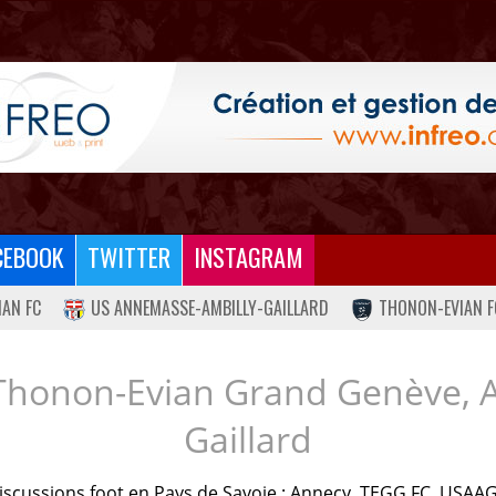
CEBOOK
TWITTER
INSTAGRAM
IAN FC
US ANNEMASSE-AMBILLY-GAILLARD
THONON-EVIAN F
Thonon-Evian Grand Genève, 
Gaillard
iscussions foot en Pays de Savoie : Annecy, TEGG FC, USAAG.