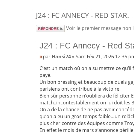
J24 : FC ANNECY - RED STAR.
Répondre
Voir le premier message non 
J24 : FC Annecy - Red St
par
Hansi74
» Sam Fév 21, 2026 12:36 p
C’est un match où on a su mettre ce qu’il f
payé.
Un bon pressing et beaucoup de duels ga
parisiens ont contribué à la victoire.
Bien sûr personne n’oubliera de féliciter 
match..incontestablement on lui doit les 
On a de la chance de ne pas avoir concédé
qu’on a eu un gros temps faible…un relâc
plus cher contre des équipes comme Troy
En effet le mois de mars s’annonce périll