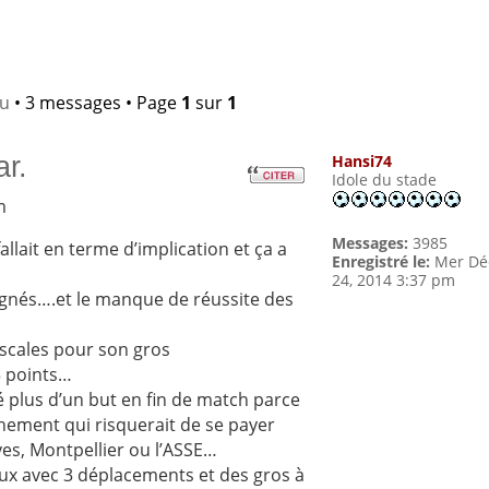
lu
• 3 messages • Page
1
sur
1
ar.
Hansi74
Idole du stade
m
Messages:
3985
allait en terme d’implication et ça a
Enregistré le:
Mer Dé
24, 2014 3:37 pm
gnés….et le manque de réussite des
Escales pour son gros
3 points…
 plus d’un but en fin de match parce
hement qui risquerait de se payer
es, Montpellier ou l’ASSE…
eux avec 3 déplacements et des gros à