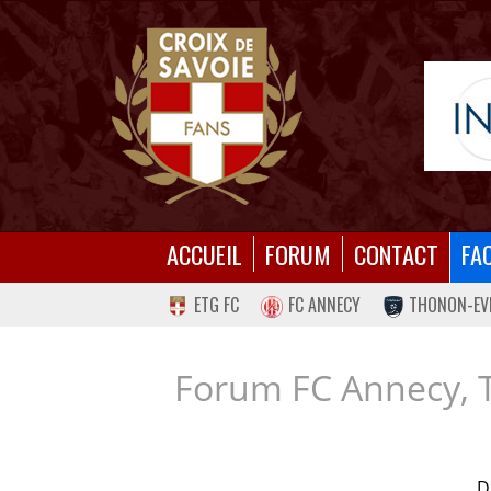
ACCUEIL
FORUM
CONTACT
FA
ETG FC
FC ANNECY
THONON-EV
Forum FC Annecy, 
D