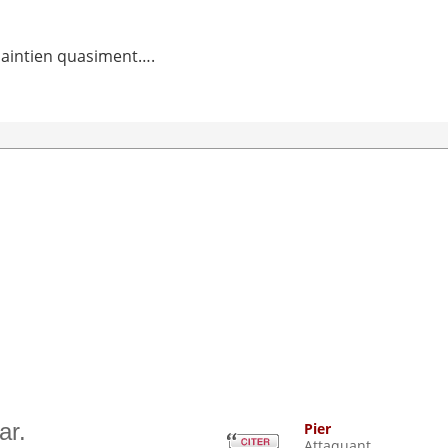
maintien quasiment….
ar.
Pier
Attaquant