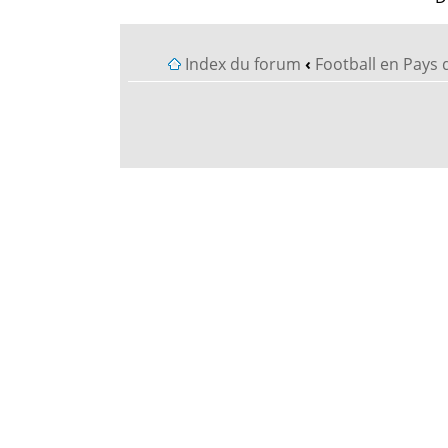
Index du forum
‹
Football en Pays 