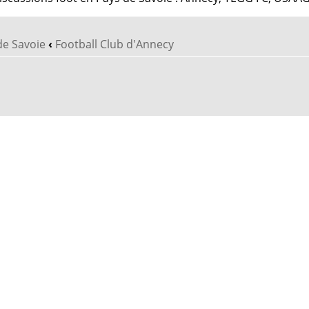
de Savoie
‹
Football Club d'Annecy