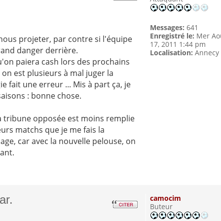
Messages:
641
Enregistré le:
Mer Ao
ous projeter, par contre si l'équipe
17, 2011 1:44 pm
grand danger derrière.
Localisation:
Annecy
qu'on paiera cash lors des prochains
on est plusieurs à mal juger la
 fait une erreur ... Mis à part ça, je
 saisons : bonne chose.
 la tribune opposée est moins remplie
eurs matchs que je me fais la
e, car avec la nouvelle pelouse, on
ant.
ar.
camocim
Buteur
m