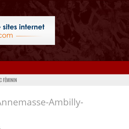
C FÉMININ
Annemasse-Ambilly-
..