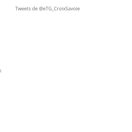
Tweets de @eTG_CroixSavoie
c