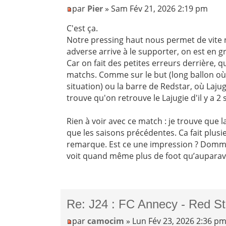
par
Pier
» Sam Fév 21, 2026 2:19 pm
C'est ça.
Notre pressing haut nous permet de vite n
adverse arrive à le supporter, on est en 
Car on fait des petites erreurs derrière, 
matchs. Comme sur le but (long ballon où 
situation) ou la barre de Redstar, où Lajugie
trouve qu'on retrouve le Lajugie d'il y a 2
Rien à voir avec ce match : je trouve que
que les saisons précédentes. Ca fait plusi
remarque. Est ce une impression ? Dommag
voit quand même plus de foot qu’auparav
Re: J24 : FC Annecy - Red St
par
camocim
» Lun Fév 23, 2026 2:36 p