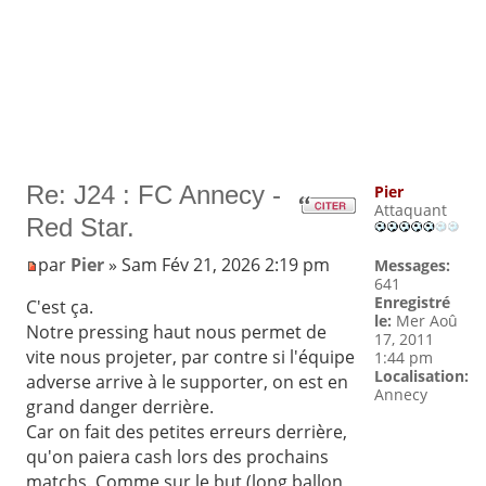
Re: J24 : FC Annecy -
Pier
Attaquant
Red Star.
par
Pier
» Sam Fév 21, 2026 2:19 pm
Messages:
641
Enregistré
C'est ça.
le:
Mer Aoû
Notre pressing haut nous permet de
17, 2011
vite nous projeter, par contre si l'équipe
1:44 pm
Localisation:
adverse arrive à le supporter, on est en
Annecy
grand danger derrière.
Car on fait des petites erreurs derrière,
qu'on paiera cash lors des prochains
matchs. Comme sur le but (long ballon