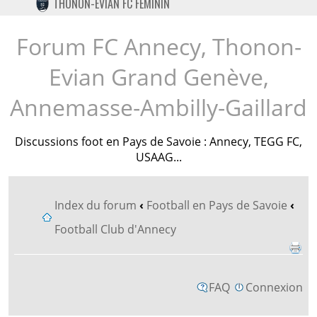
THONON-EVIAN FC FÉMININ
TWITTER
INSTAGRAM
Forum FC Annecy, Thonon-
Evian Grand Genève,
Annemasse-Ambilly-Gaillard
Discussions foot en Pays de Savoie : Annecy, TEGG FC,
USAAG...
Index du forum
‹
Football en Pays de Savoie
‹
Football Club d'Annecy
FAQ
Connexion