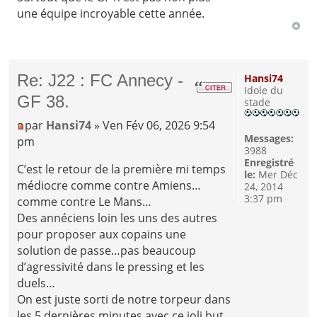
une équipe incroyable cette année.
Re: J22 : FC Annecy -
Hansi74
Idole du
GF 38.
stade
par
Hansi74
» Ven Fév 06, 2026 9:54
Messages:
pm
3988
Enregistré
C’est le retour de la première mi temps
le:
Mer Déc
médiocre comme contre Amiens…
24, 2014
3:37 pm
comme contre Le Mans…
Des annéciens loin les uns des autres
pour proposer aux copains une
solution de passe…pas beaucoup
d’agressivité dans le pressing et les
duels…
On est juste sorti de notre torpeur dans
les 5 dernières minutes avec ce joli but