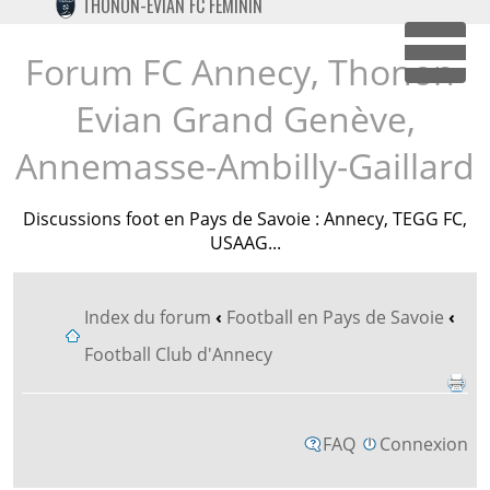
THONON-EVIAN FC FÉMININ
TWITTER
INSTAGRAM
Forum FC Annecy, Thonon-
Dépl
Evian Grand Genève,
Annemasse-Ambilly-Gaillard
Discussions foot en Pays de Savoie : Annecy, TEGG FC,
USAAG...
Index du forum
‹
Football en Pays de Savoie
‹
Football Club d'Annecy
FAQ
Connexion