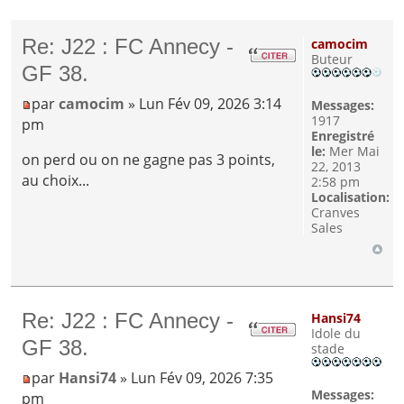
Re: J22 : FC Annecy -
camocim
Buteur
GF 38.
par
camocim
» Lun Fév 09, 2026 3:14
Messages:
1917
pm
Enregistré
le:
Mer Mai
on perd ou on ne gagne pas 3 points,
22, 2013
au choix...
2:58 pm
Localisation:
Cranves
Sales
Re: J22 : FC Annecy -
Hansi74
Idole du
GF 38.
stade
par
Hansi74
» Lun Fév 09, 2026 7:35
Messages:
pm