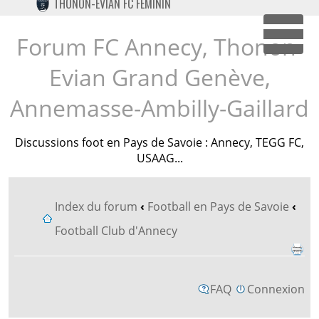
THONON-EVIAN FC FÉMININ
TWITTER
INSTAGRAM
Forum FC Annecy, Thonon-
Dépl
Evian Grand Genève,
Annemasse-Ambilly-Gaillard
Discussions foot en Pays de Savoie : Annecy, TEGG FC,
USAAG...
Index du forum
‹
Football en Pays de Savoie
‹
Football Club d'Annecy
FAQ
Connexion