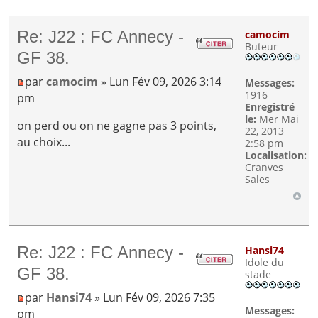
Re: J22 : FC Annecy -
camocim
Buteur
GF 38.
par
camocim
» Lun Fév 09, 2026 3:14
Messages:
1916
pm
Enregistré
le:
Mer Mai
on perd ou on ne gagne pas 3 points,
22, 2013
au choix...
2:58 pm
Localisation:
Cranves
Sales
Re: J22 : FC Annecy -
Hansi74
Idole du
GF 38.
stade
par
Hansi74
» Lun Fév 09, 2026 7:35
Messages:
pm