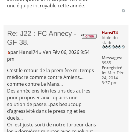
une équipe incroyable cette année.
Re: J22 : FC Annecy -
Hansi74
Idole du
GF 38.
stade
par
Hansi74
» Ven Fév 06, 2026 9:54
Messages:
pm
3985
Enregistré
C’est le retour de la première mi temps
le:
Mer Déc
médiocre comme contre Amiens…
24, 2014
3:37 pm
comme contre Le Mans…
Des annéciens loin les uns des autres
pour proposer aux copains une
solution de passe…pas beaucoup
d’agressivité dans le pressing et les
duels…
On est juste sorti de notre torpeur dans
les 5 dernières minutes avec ce joli but