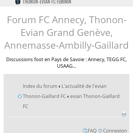
THONON-EVIAN FC FÉMININ
TWITTER
INSTAGRAM
Forum FC Annecy, Thonon-
Evian Grand Genève,
Annemasse-Ambilly-Gaillard
Discussions foot en Pays de Savoie : Annecy, TEGG FC,
USAAG...
Index du forum
‹
L'actualité de l'evian
Thonon-Gaillard FC
‹
evian Thonon-Gaillard
FC
FAQ
Connexion