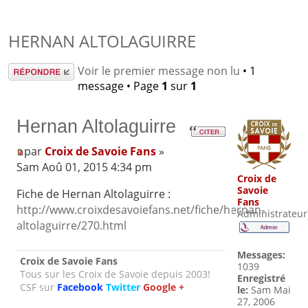
HERNAN ALTOLAGUIRRE
Répondre
Voir le premier message non lu
• 1
message • Page
1
sur
1
Hernan Altolaguirre
par
Croix de Savoie Fans
»
Sam Aoû 01, 2015 4:34 pm
Croix de
Savoie
Fiche de Hernan Altolaguirre :
Fans
http://www.croixdesavoiefans.net/fiche/hernan-
Administrateur
altolaguirre/270.html
Messages:
Croix de Savoie Fans
1039
Tous sur les Croix de Savoie depuis 2003!
Enregistré
CSF sur
Facebook
Twitter
Google +
le:
Sam Mai
27, 2006