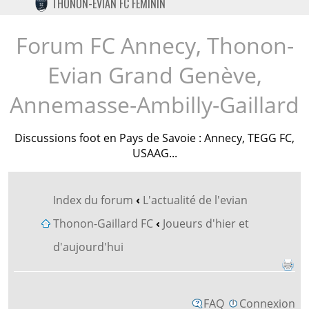
THONON-EVIAN FC FÉMININ
TWITTER
INSTAGRAM
Forum FC Annecy, Thonon-
Evian Grand Genève,
Annemasse-Ambilly-Gaillard
Discussions foot en Pays de Savoie : Annecy, TEGG FC,
USAAG...
Index du forum
‹
L'actualité de l'evian
Thonon-Gaillard FC
‹
Joueurs d'hier et
d'aujourd'hui
FAQ
Connexion