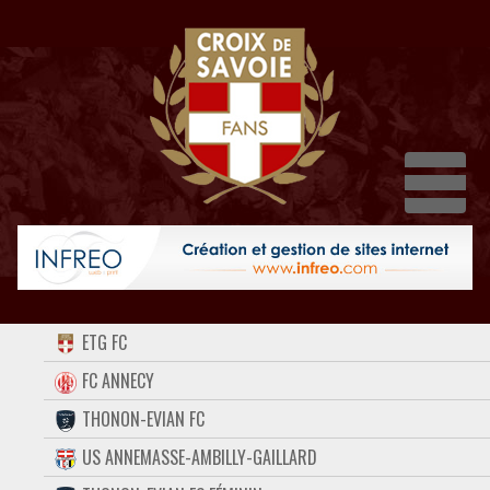
Dépl
ACCUEIL
ETG FC
FORUM
FC ANNECY
THONON-EVIAN FC
CONTACT
US ANNEMASSE-AMBILLY-GAILLARD
FACEBOOK