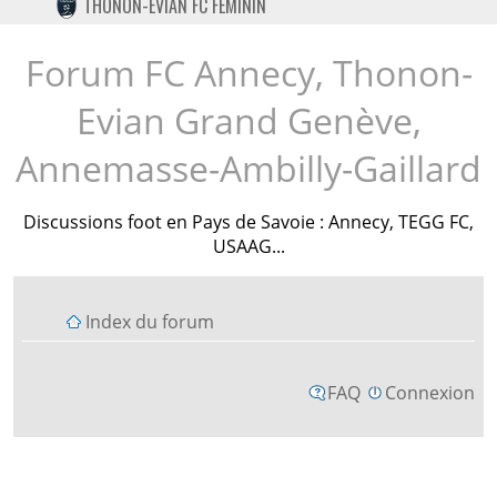
THONON-EVIAN FC FÉMININ
TWITTER
INSTAGRAM
Forum FC Annecy, Thonon-
Evian Grand Genève,
Annemasse-Ambilly-Gaillard
Discussions foot en Pays de Savoie : Annecy, TEGG FC,
USAAG...
Index du forum
FAQ
Connexion