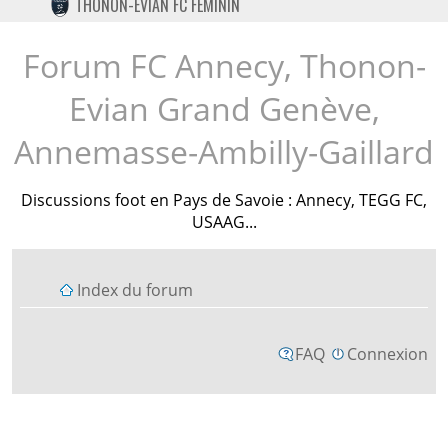
THONON-EVIAN FC FÉMININ
TWITTER
INSTAGRAM
Forum FC Annecy, Thonon-
Evian Grand Genève,
Annemasse-Ambilly-Gaillard
Discussions foot en Pays de Savoie : Annecy, TEGG FC,
USAAG...
Index du forum
FAQ
Connexion