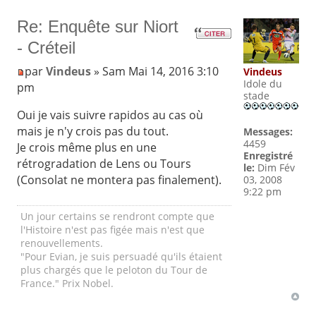
Re: Enquête sur Niort
- Créteil
par
Vindeus
» Sam Mai 14, 2016 3:10
Vindeus
Idole du
pm
stade
Oui je vais suivre rapidos au cas où
mais je n'y crois pas du tout.
Messages:
4459
Je crois même plus en une
Enregistré
rétrogradation de Lens ou Tours
le:
Dim Fév
(Consolat ne montera pas finalement).
03, 2008
9:22 pm
Un jour certains se rendront compte que
l'Histoire n'est pas figée mais n'est que
renouvellements.
"Pour Evian, je suis persuadé qu'ils étaient
plus chargés que le peloton du Tour de
France." Prix Nobel.