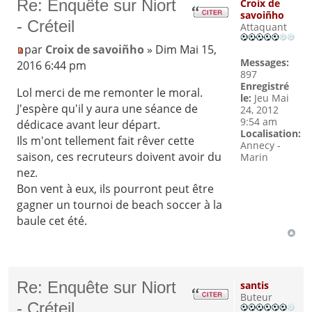
Re: Enquête sur Niort
Croix de
savoiñho
- Créteil
Attaquant
par
Croix de savoiñho
» Dim Mai 15,
Messages:
2016 6:44 pm
897
Enregistré
Lol merci de me remonter le moral.
le:
Jeu Mai
J'espère qu'il y aura une séance de
24, 2012
9:54 am
dédicace avant leur départ.
Localisation:
Ils m'ont tellement fait rêver cette
Annecy -
saison, ces recruteurs doivent avoir du
Marin
nez.
Bon vent à eux, ils pourront peut être
gagner un tournoi de beach soccer à la
baule cet été.
Re: Enquête sur Niort
santis
Buteur
- Créteil