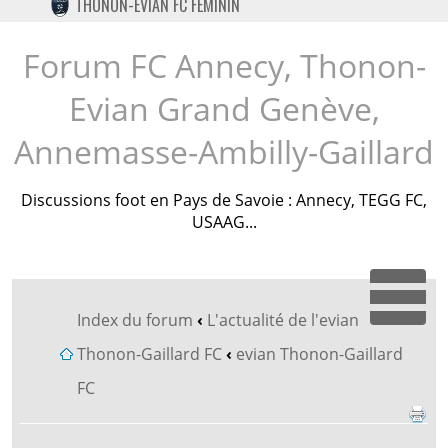
THONON-EVIAN FC FÉMININ
TWITTER
INSTAGRAM
Forum FC Annecy, Thonon-
Evian Grand Genève,
Annemasse-Ambilly-Gaillard
Discussions foot en Pays de Savoie : Annecy, TEGG FC,
USAAG...
Dépl
Index du forum
‹
L'actualité de l'evian
Thonon-Gaillard FC
‹
evian Thonon-Gaillard
FC