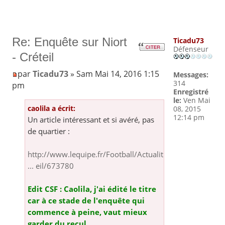
Re: Enquête sur Niort
Ticadu73
Défenseur
- Créteil
par
Ticadu73
» Sam Mai 14, 2016 1:15
Messages:
314
pm
Enregistré
le:
Ven Mai
caolila a écrit:
08, 2015
12:14 pm
Un article intéressant et si avéré, pas
de quartier :
http://www.lequipe.fr/Football/Actualit
... eil/673780
Edit CSF : Caolila, j'ai édité le titre
car à ce stade de l'enquête qui
commence à peine, vaut mieux
garder du recul.