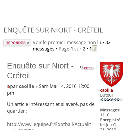
ENQUÊTE SUR NIORT - CRÉTEIL
Répondre
Voir le premier message non lu
• 32
messages •
Page
1
sur
2
•
1
2
Enquête sur Niort -
Créteil
par
caolila
» Sam Mai 14, 2016 12:00
caolila
pm
Buteur
Un article intéressant et si avéré, pas de
Messages:
quartier :
1116
Enregistré
http://www.lequipe.fr/Football/Actualit
le:
Jeu Oct
28, 2010