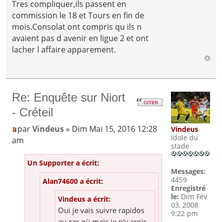
Tres compliquer,ils passent en
commission le 18 et Tours en fin de
mois.Consolat ont compris qu ils n
avaient pas d avenir en ligue 2 et ont
lacher l affaire apparement.
Re: Enquête sur Niort
- Créteil
par
Vindeus
» Dim Mai 15, 2016 12:28
Vindeus
Idole du
am
stade
Un Supporter a écrit:
Messages:
4459
Alan74600 a écrit:
Enregistré
le:
Dim Fév
Vindeus a écrit:
03, 2008
Oui je vais suivre rapidos
9:22 pm
au cas où mais je n'y crois