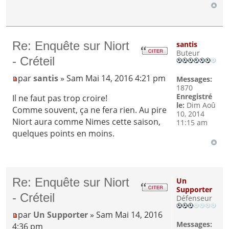
Re: Enquête sur Niort
santis
Buteur
- Créteil
par
santis
» Sam Mai 14, 2016 4:21 pm
Messages:
1870
Enregistré
Il ne faut pas trop croire!
le:
Dim Aoû
Comme souvent, ça ne fera rien. Au pire
10, 2014
Niort aura comme Nimes cette saison,
11:15 am
quelques points en moins.
Re: Enquête sur Niort
Un
Supporter
- Créteil
Défenseur
par
Un Supporter
» Sam Mai 14, 2016
Messages:
4:36 pm