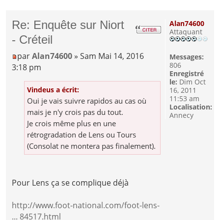
Re: Enquête sur Niort
Alan74600
Attaquant
- Créteil
par
Alan74600
» Sam Mai 14, 2016
Messages:
806
3:18 pm
Enregistré
le:
Dim Oct
Vindeus a écrit:
16, 2011
11:53 am
Oui je vais suivre rapidos au cas où
Localisation:
mais je n'y crois pas du tout.
Annecy
Je crois même plus en une
rétrogradation de Lens ou Tours
(Consolat ne montera pas finalement).
Pour Lens ça se complique déjà
http://www.foot-national.com/foot-lens-
... 84517.html