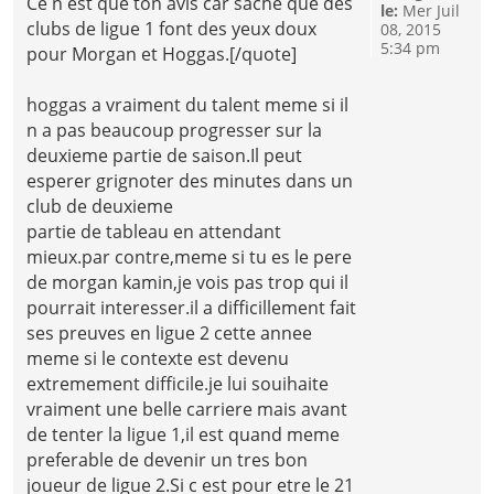
Ce n est que ton avis car sache que des
le:
Mer Juil
clubs de ligue 1 font des yeux doux
08, 2015
5:34 pm
pour Morgan et Hoggas.[/quote]
hoggas a vraiment du talent meme si il
n a pas beaucoup progresser sur la
deuxieme partie de saison.Il peut
esperer grignoter des minutes dans un
club de deuxieme
partie de tableau en attendant
mieux.par contre,meme si tu es le pere
de morgan kamin,je vois pas trop qui il
pourrait interesser.il a difficillement fait
ses preuves en ligue 2 cette annee
meme si le contexte est devenu
extremement difficile.je lui souihaite
vraiment une belle carriere mais avant
de tenter la ligue 1,il est quand meme
preferable de devenir un tres bon
joueur de ligue 2.Si c est pour etre le 21