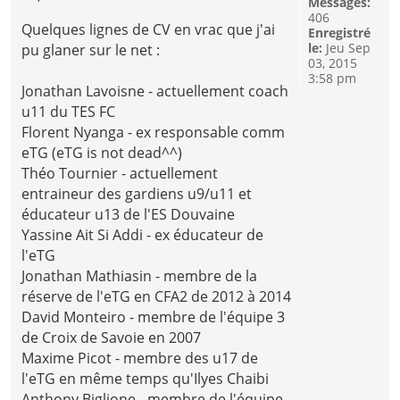
Messages:
406
Quelques lignes de CV en vrac que j'ai
Enregistré
le:
Jeu Sep
pu glaner sur le net :
03, 2015
3:58 pm
Jonathan Lavoisne - actuellement coach
u11 du TES FC
Florent Nyanga - ex responsable comm
eTG (eTG is not dead^^)
Théo Tournier - actuellement
entraineur des gardiens u9/u11 et
éducateur u13 de l'ES Douvaine
Yassine Ait Si Addi - ex éducateur de
l'eTG
Jonathan Mathiasin - membre de la
réserve de l'eTG en CFA2 de 2012 à 2014
David Monteiro - membre de l'équipe 3
de Croix de Savoie en 2007
Maxime Picot - membre des u17 de
l'eTG en même temps qu'Ilyes Chaibi
Anthony Biglione - membre de l'équipe