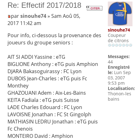
Re: Effectif 2017/2018
par
sinouhe74
» Sam Aoû 05,
2017 11:42 am
sinouhe74
Pour info, ci-dessous la provenance des
Coupeur
de citrons
joueurs du groupe seniors :
AIT SI ADDI Yassine : eTG
Messages:
44
BIGLIONE Anthony : eTG puis Amphion
Enregistré
DJARA Bakasoguirassy : FC Lyon
le:
Lun Sep
03, 2007
DUBOIS Jean-Charles : eTG puis Fc
9:53 pm
Monthey
Localisation:
GHAZOUANI Adem : Aix-Les-Bains
Thonon-les
bains
KEITA Fadiala : eTG puis Suisse
LADE Charles Edouard : FC Lyon
LAVOISNE Jonathan : FC St Gingolph
MATHIASIN LEDRU Jonathan : eTG puis
Fc Chenois
MONTEIRO David : Amphion