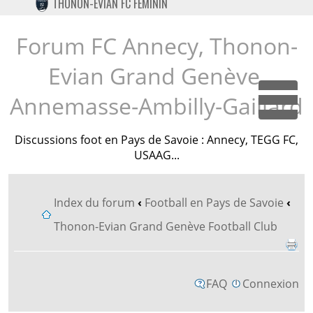
THONON-EVIAN FC FÉMININ
TWITTER
INSTAGRAM
Forum FC Annecy, Thonon-
Evian Grand Genève,
Annemasse-Ambilly-Gaillard
Dépl
Discussions foot en Pays de Savoie : Annecy, TEGG FC,
USAAG...
Index du forum
‹
Football en Pays de Savoie
‹
Thonon-Evian Grand Genève Football Club
FAQ
Connexion