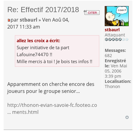
Re: Effectif 2017/2018
par
stbaurl
» Ven Aoû 04,
2017 11:33 am
stbaurl
Attaquant
allez les croix a écrit:
Super initiative de ta part
Messages:
Lafouine74470 !!
682
Enregistré
Mille mercis à toi ! Je bois tes infos !!
le:
Ven Mai
05, 2006
3:39 pm
Localisation:
Apparemment on cherche encore des
Thonon
joueurs pour le groupe senior...
http://thonon-evian-savoie-fc.footeo.co
... ments.html