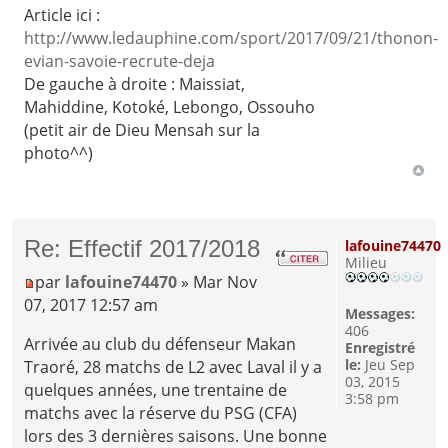
Article ici :
http://www.ledauphine.com/sport/2017/09/21/thonon-
evian-savoie-recrute-deja
De gauche à droite : Maissiat,
Mahiddine, Kotoké, Lebongo, Ossouho
(petit air de Dieu Mensah sur la
photo^^)
Re: Effectif 2017/2018
lafouine74470
Milieu
par
lafouine74470
» Mar Nov
07, 2017 12:57 am
Messages:
406
Arrivée au club du défenseur Makan
Enregistré
le:
Jeu Sep
Traoré, 28 matchs de L2 avec Laval il y a
03, 2015
quelques années, une trentaine de
3:58 pm
matchs avec la réserve du PSG (CFA)
lors des 3 dernières saisons. Une bonne