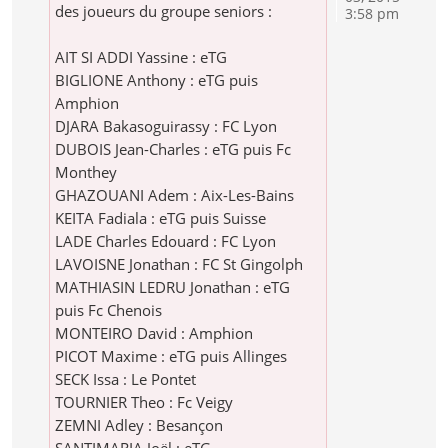
des joueurs du groupe seniors :
3:58 pm
AIT SI ADDI Yassine : eTG
BIGLIONE Anthony : eTG puis
Amphion
DJARA Bakasoguirassy : FC Lyon
DUBOIS Jean-Charles : eTG puis Fc
Monthey
GHAZOUANI Adem : Aix-Les-Bains
KEITA Fadiala : eTG puis Suisse
LADE Charles Edouard : FC Lyon
LAVOISNE Jonathan : FC St Gingolph
MATHIASIN LEDRU Jonathan : eTG
puis Fc Chenois
MONTEIRO David : Amphion
PICOT Maxime : eTG puis Allinges
SECK Issa : Le Pontet
TOURNIER Theo : Fc Veigy
ZEMNI Adley : Besançon