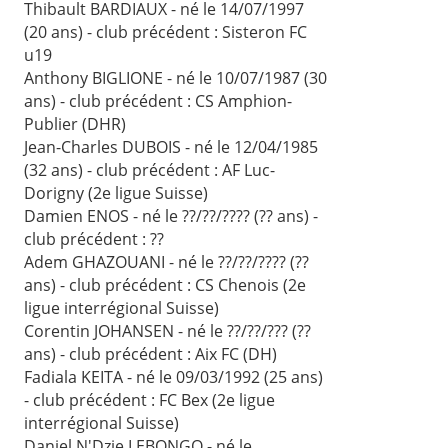
Thibault BARDIAUX - né le 14/07/1997
(20 ans) - club précédent : Sisteron FC
u19
Anthony BIGLIONE - né le 10/07/1987 (30
ans) - club précédent : CS Amphion-
Publier (DHR)
Jean-Charles DUBOIS - né le 12/04/1985
(32 ans) - club précédent : AF Luc-
Dorigny (2e ligue Suisse)
Damien ENOS - né le ??/??/???? (?? ans) -
club précédent : ??
Adem GHAZOUANI - né le ??/??/???? (??
ans) - club précédent : CS Chenois (2e
ligue interrégional Suisse)
Corentin JOHANSEN - né le ??/??/??? (??
ans) - club précédent : Aix FC (DH)
Fadiala KEITA - né le 09/03/1992 (25 ans)
- club précédent : FC Bex (2e ligue
interrégional Suisse)
Daniel N'Dzie LEBONGO - né le