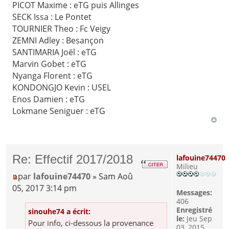
PICOT Maxime : eTG puis Allinges
SECK Issa : Le Pontet
TOURNIER Theo : Fc Veigy
ZEMNI Adley : Besançon
SANTIMARIA Joël : eTG
Marvin Gobet : eTG
Nyanga Florent : eTG
KONDONGJO Kevin : USEL
Enos Damien : eTG
Lokmane Seniguer : eTG
Re: Effectif 2017/2018
lafouine74470
Milieu
par
lafouine74470
» Sam Aoû
05, 2017 3:14 pm
Messages:
406
Enregistré
sinouhe74 a écrit:
le:
Jeu Sep
Pour info, ci-dessous la provenance
03, 2015