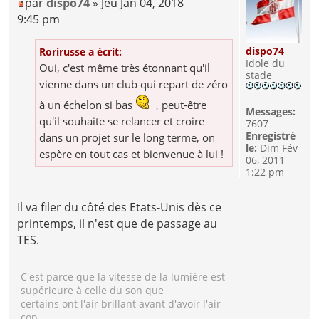
par
dispo74
» Jeu Jan 04, 2018
9:45 pm
dispo74
Rorirusse a écrit:
Idole du
Oui, c'est même très étonnant qu'il
stade
vienne dans un club qui repart de zéro
à un échelon si bas
, peut-être
Messages:
qu'il souhaite se relancer et croire
7607
Enregistré
dans un projet sur le long terme, on
le:
Dim Fév
espère en tout cas et bienvenue à lui !
06, 2011
1:22 pm
Il va filer du côté des Etats-Unis dès ce
printemps, il n'est que de passage au
TES.
C'est parce que la vitesse de la lumière est
supérieure à celle du son que
certains ont l'air brillant avant d'avoir l'air
con.