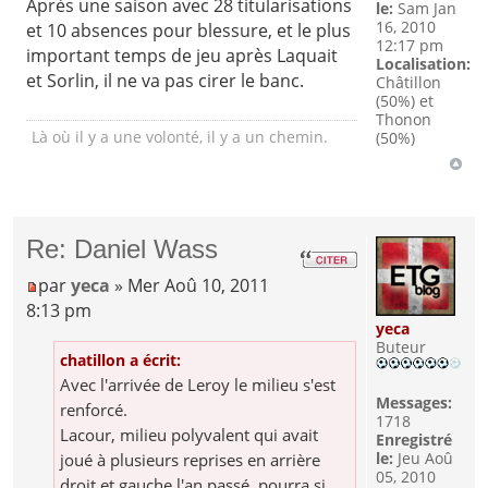
Après une saison avec 28 titularisations
le:
Sam Jan
16, 2010
et 10 absences pour blessure, et le plus
12:17 pm
important temps de jeu après Laquait
Localisation:
et Sorlin, il ne va pas cirer le banc.
Châtillon
(50%) et
Thonon
Là où il y a une volonté, il y a un chemin.
(50%)
Re: Daniel Wass
par
yeca
» Mer Aoû 10, 2011
8:13 pm
yeca
Buteur
chatillon a écrit:
Avec l'arrivée de Leroy le milieu s'est
Messages:
renforcé.
1718
Lacour, milieu polyvalent qui avait
Enregistré
le:
Jeu Aoû
joué à plusieurs reprises en arrière
05, 2010
droit et gauche l'an passé, pourra si