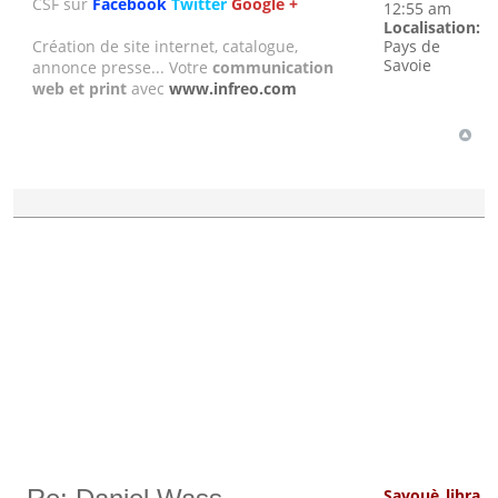
CSF sur
Facebook
Twitter
Google +
12:55 am
Localisation:
Création de site internet, catalogue,
Pays de
Savoie
annonce presse... Votre
communication
web et print
avec
www.infreo.com
Savouè_libra