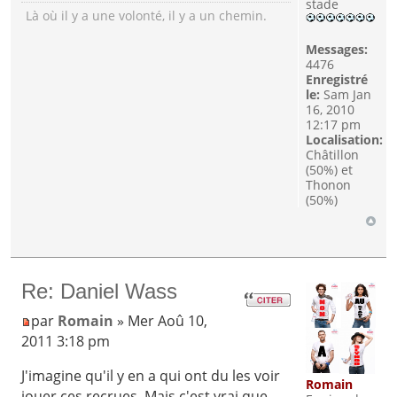
stade
Là où il y a une volonté, il y a un chemin.
Messages:
4476
Enregistré
le:
Sam Jan
16, 2010
12:17 pm
Localisation:
Châtillon
(50%) et
Thonon
(50%)
Re: Daniel Wass
par
Romain
» Mer Aoû 10,
2011 3:18 pm
J'imagine qu'il y en a qui ont du les voir
Romain
jouer ces recrues. Mais c'est vrai que