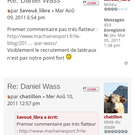
Re: Daniel Wass
Milieu
par
Savouè_libra
» Mar Aoû
09, 2011 6:54 pm
Messages:
459
Premier commentaire pas très flatteur :
Enregistré
le:
Jeu Mai
http://www.machainesport.fr/le-
05, 2011
blog/201 ... -par-wass/
1:38 pm
Visiblement le recrutement de latéraux
n'est pas notre point fort
Re: Daniel Wass
par
chatillon
» Mer Aoû 10,
2011 12:57 pm
chatillon
Savouè_libra a écrit:
Idole du
Premier commentaire pas très flatteur
stade
:
http://www.machainesport.fr/le-