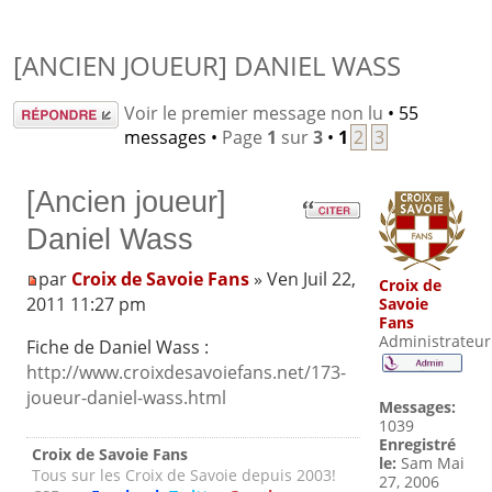
[ANCIEN JOUEUR] DANIEL WASS
Répondre
Voir le premier message non lu
• 55
messages •
Page
1
sur
3
•
1
2
3
[Ancien joueur]
Daniel Wass
par
Croix de Savoie Fans
» Ven Juil 22,
Croix de
2011 11:27 pm
Savoie
Fans
Administrateur
Fiche de Daniel Wass :
http://www.croixdesavoiefans.net/173-
joueur-daniel-wass.html
Messages:
1039
Enregistré
Croix de Savoie Fans
le:
Sam Mai
Tous sur les Croix de Savoie depuis 2003!
27, 2006