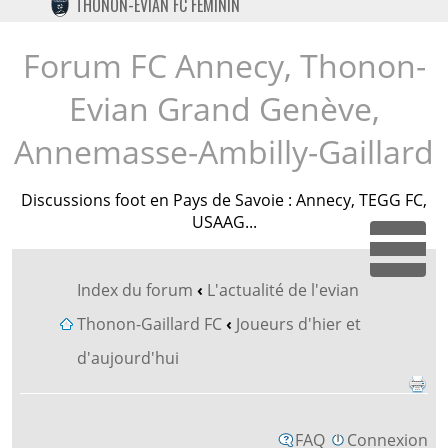
THONON-EVIAN FC FÉMININ
TWITTER
INSTAGRAM
Forum FC Annecy, Thonon-
Evian Grand Genève,
Annemasse-Ambilly-Gaillard
Discussions foot en Pays de Savoie : Annecy, TEGG FC,
USAAG...
Dépl
Index du forum
‹
L'actualité de l'evian
Thonon-Gaillard FC
‹
Joueurs d'hier et
d'aujourd'hui
FAQ
Connexion