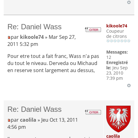
Re: Daniel Wass
kikoole74
Coupeur
de citrons
par
kikoole74
» Mar Sep 27,
2011 5:32 pm
Messages:
Pour etre tout a fait franc, Wass n'a pas
12
Enregistré
du tout le niveau. Derveda ou Michaud
le:
Jeu Sep
en reserve sont largement au dessus,
23, 2010
7:39 pm
Re: Daniel Wass
par
caolila
» Jeu Oct 13, 2011
4:56 pm
caolila