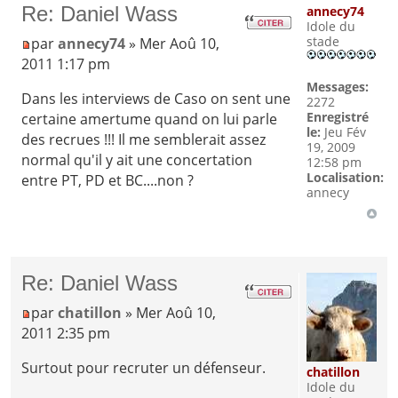
Re: Daniel Wass
annecy74
Idole du
stade
par
annecy74
» Mer Aoû 10,
2011 1:17 pm
Messages:
Dans les interviews de Caso on sent une
2272
Enregistré
certaine amertume quand on lui parle
le:
Jeu Fév
des recrues !!! Il me semblerait assez
19, 2009
normal qu'il y ait une concertation
12:58 pm
Localisation:
entre PT, PD et BC....non ?
annecy
Re: Daniel Wass
par
chatillon
» Mer Aoû 10,
2011 2:35 pm
Surtout pour recruter un défenseur.
chatillon
Idole du