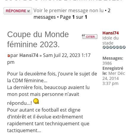
Répondre
Voir le premier message non lu
• 2
messages • Page
1
sur
1
Coupe du Monde
Hansi74
Idole du
féminine 2023.
stade
par
Hansi74
» Sam Juil 22, 2023 1:17
Messages:
pm
3986
Enregistré
le:
Mer Déc
Pour la deuxième fois, j’ouvre le sujet de
24, 2014
la CDM féminine…
3:37 pm
La dernière fois, beaucoup avaient lu
mon post mais personne n’avait
répondu…!
Pour autant ce football est digne
d’intérêt et il évolue extrêmement
rapidement tant techniquement que
tactiquement…