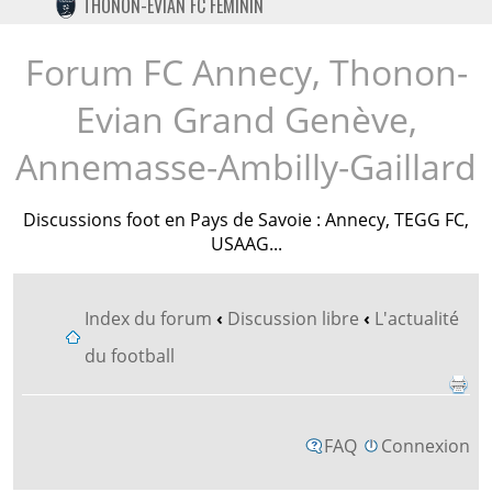
THONON-EVIAN FC FÉMININ
TWITTER
INSTAGRAM
Forum FC Annecy, Thonon-
Evian Grand Genève,
Annemasse-Ambilly-Gaillard
Discussions foot en Pays de Savoie : Annecy, TEGG FC,
USAAG...
Index du forum
‹
Discussion libre
‹
L'actualité
du football
FAQ
Connexion