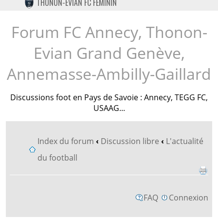
THONON-EVIAN FC FÉMININ
TWITTER
INSTAGRAM
Forum FC Annecy, Thonon-
Evian Grand Genève,
Annemasse-Ambilly-Gaillard
Discussions foot en Pays de Savoie : Annecy, TEGG FC,
USAAG...
Index du forum
‹
Discussion libre
‹
L'actualité
du football
FAQ
Connexion