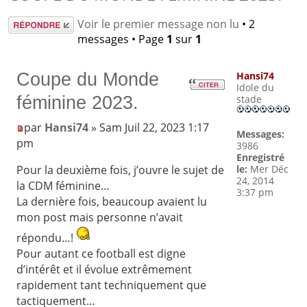
Répondre
Voir le premier message non lu
• 2
messages • Page
1
sur
1
Coupe du Monde
Hansi74
Idole du
féminine 2023.
stade
par
Hansi74
» Sam Juil 22, 2023 1:17
Messages:
pm
3986
Enregistré
le:
Mer Déc
Pour la deuxième fois, j’ouvre le sujet de
24, 2014
la CDM féminine…
3:37 pm
La dernière fois, beaucoup avaient lu
mon post mais personne n’avait
répondu…!
Pour autant ce football est digne
d’intérêt et il évolue extrêmement
rapidement tant techniquement que
tactiquement…