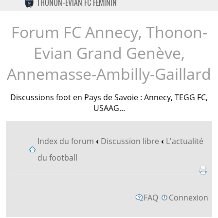
THONON-EVIAN FC FÉMININ
TWITTER
INSTAGRAM
Forum FC Annecy, Thonon-
Evian Grand Genève,
Annemasse-Ambilly-Gaillard
Discussions foot en Pays de Savoie : Annecy, TEGG FC,
USAAG...
Index du forum
‹
Discussion libre
‹
L'actualité
du football
FAQ
Connexion