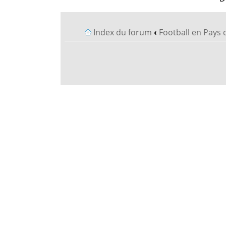
Index du forum
‹
Football en Pays 