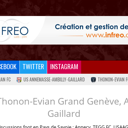
CEBOOK
TWITTER
INSTAGRAM
IAN FC
US ANNEMASSE-AMBILLY-GAILLARD
THONON-EVIAN F
Thonon-Evian Grand Genève, 
Gaillard
iscussions foot en Pays de Savoie : Annecy, TEGG FC, USAAG.