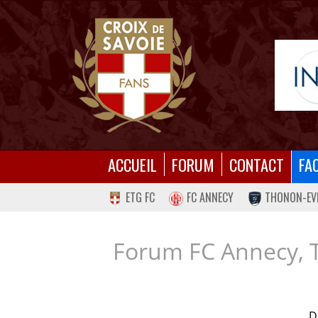
ACCUEIL
FORUM
CONTACT
FA
ETG FC
FC ANNECY
THONON-EV
Forum FC Annecy, 
D