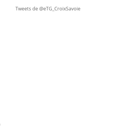
Tweets de @eTG_CroixSavoie
n