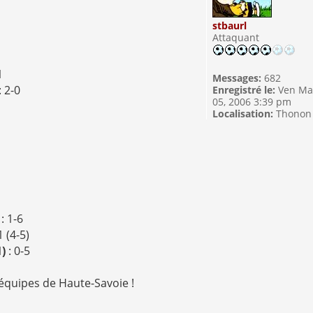
stbaurl
Attaquant
1
Messages:
682
: 2-0
Enregistré le:
Ven Ma
05, 2006 3:39 pm
1
Localisation:
Thonon
)
: 1-6
1 (4-5)
1)
: 0-5
 équipes de Haute-Savoie !