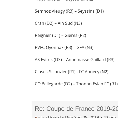
Semnoz Vieugy (R3) – Seyssins (D1)
Cran (D2) – Ain Sud (N3)
Reignier (D1) – Gieres (R2)
PVFC Oyonnax (R3) – GFA (N3)
AS Evires (D3) – Annemasse Gaillard (R3)
Cluses-Scionzier (R1) - FC Annecy (N2)
CO Bellegarde (D2) – Thonon Evian FC (R1)
Re: Coupe de France 2019-20
par
stbaurl
» Dim Sep 29, 2019 7:42 pm