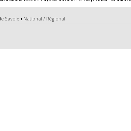
de Savoie
‹
National / Régional