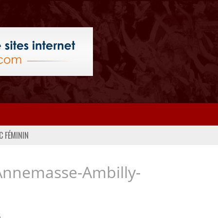
C FÉMININ
Annemasse-Ambilly-
..