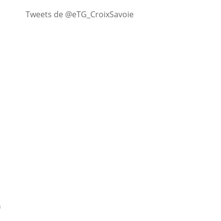
Tweets de @eTG_CroixSavoie
n