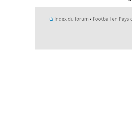
Index du forum
‹
Football en Pays 