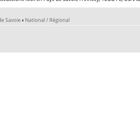
de Savoie
‹
National / Régional