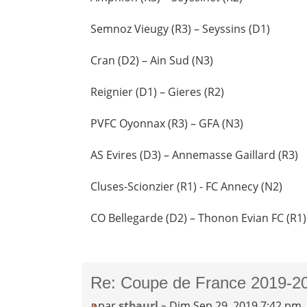
Semnoz Vieugy (R3) – Seyssins (D1)
Cran (D2) – Ain Sud (N3)
Reignier (D1) – Gieres (R2)
PVFC Oyonnax (R3) – GFA (N3)
AS Evires (D3) – Annemasse Gaillard (R3)
Cluses-Scionzier (R1) - FC Annecy (N2)
CO Bellegarde (D2) – Thonon Evian FC (R1)
Re: Coupe de France 2019-20
par
stbaurl
» Dim Sep 29, 2019 7:42 pm