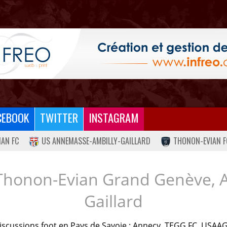
CEBOOK
TWITTER
INSTAGRAM
IAN FC
US ANNEMASSE-AMBILLY-GAILLARD
THONON-EVIAN F
Thonon-Evian Grand Genève, 
Gaillard
iscussions foot en Pays de Savoie : Annecy, TEGG FC, USAAG.