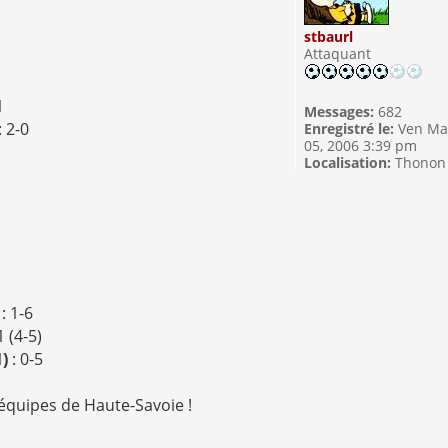
stbaurl
Attaquant
1
Messages:
682
: 2-0
Enregistré le:
Ven Ma
05, 2006 3:39 pm
1
Localisation:
Thonon
)
: 1-6
1 (4-5)
1)
: 0-5
 équipes de Haute-Savoie !