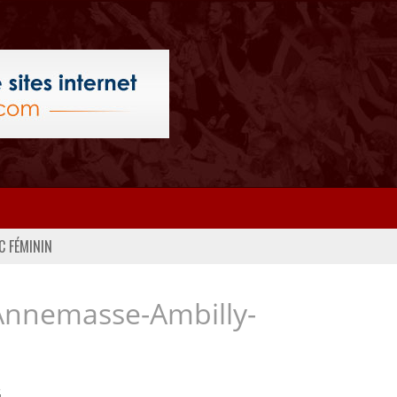
C FÉMININ
Annemasse-Ambilly-
..