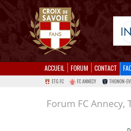
ACCUEIL
FORUM
CONTACT
FA
ETG FC
FC ANNECY
THONON-EV
Forum FC Annecy, 
D