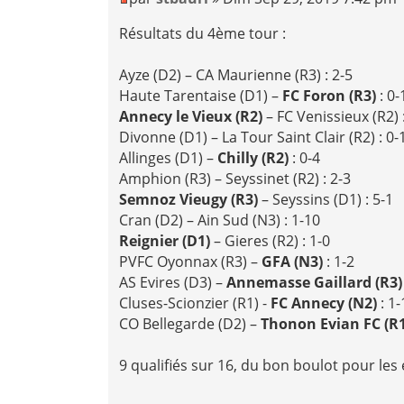
Résultats du 4ème tour :
Ayze (D2) – CA Maurienne (R3) : 2-5
Haute Tarentaise (D1) –
FC Foron (R3)
: 0-
Annecy le Vieux (R2)
– FC Venissieux (R2) 
Divonne (D1) – La Tour Saint Clair (R2) : 0-
Allinges (D1) –
Chilly (R2)
: 0-4
Amphion (R3) – Seyssinet (R2) : 2-3
Semnoz Vieugy (R3)
– Seyssins (D1) : 5-1
Cran (D2) – Ain Sud (N3) : 1-10
Reignier (D1)
– Gieres (R2) : 1-0
PVFC Oyonnax (R3) –
GFA (N3)
: 1-2
AS Evires (D3) –
Annemasse Gaillard (R3
Cluses-Scionzier (R1) -
FC Annecy (N2)
: 1-
CO Bellegarde (D2) –
Thonon Evian FC (R
9 qualifiés sur 16, du bon boulot pour les