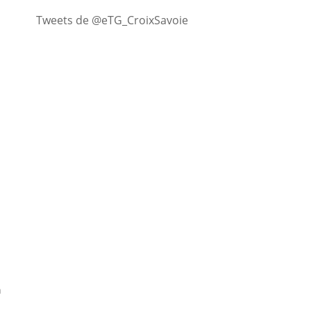
Tweets de @eTG_CroixSavoie
n