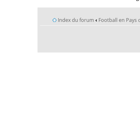
Index du forum
‹
Football en Pays 