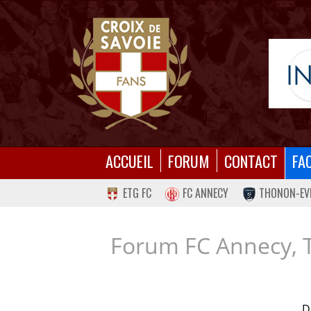
ACCUEIL
FORUM
CONTACT
FA
ETG FC
FC ANNECY
THONON-EV
Forum FC Annecy, 
D