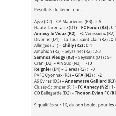
Résultats du 4ème tour :
Ayze (D2) – CA Maurienne (R3) : 2-5
Haute Tarentaise (D1) –
FC Foron (R3)
: 0-
Annecy le Vieux (R2)
– FC Venissieux (R2) 
Divonne (D1) – La Tour Saint Clair (R2) : 0-
Allinges (D1) –
Chilly (R2)
: 0-4
Amphion (R3) – Seyssinet (R2) : 2-3
Semnoz Vieugy (R3)
– Seyssins (D1) : 5-1
Cran (D2) – Ain Sud (N3) : 1-10
Reignier (D1)
– Gieres (R2) : 1-0
PVFC Oyonnax (R3) –
GFA (N3)
: 1-2
AS Evires (D3) –
Annemasse Gaillard (R3
Cluses-Scionzier (R1) -
FC Annecy (N2)
: 1-
CO Bellegarde (D2) –
Thonon Evian FC (R
9 qualifiés sur 16, du bon boulot pour les