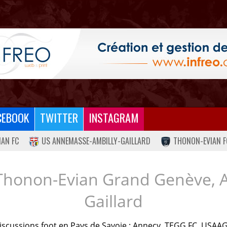
CEBOOK
TWITTER
INSTAGRAM
IAN FC
US ANNEMASSE-AMBILLY-GAILLARD
THONON-EVIAN F
Thonon-Evian Grand Genève, 
Gaillard
iscussions foot en Pays de Savoie : Annecy, TEGG FC, USAAG.