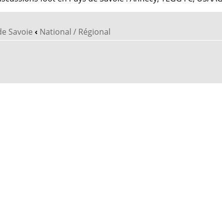
de Savoie
‹
National / Régional