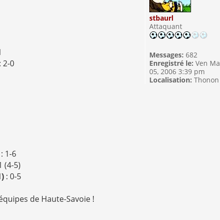
stbaurl
Attaquant
1
Messages:
682
: 2-0
Enregistré le:
Ven Ma
05, 2006 3:39 pm
1
Localisation:
Thonon
)
: 1-6
1 (4-5)
1)
: 0-5
 équipes de Haute-Savoie !