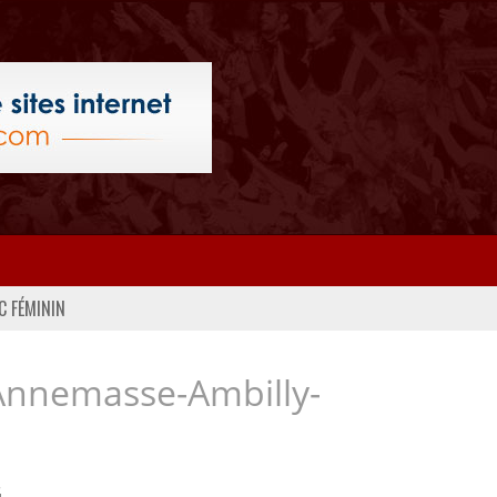
C FÉMININ
Annemasse-Ambilly-
..