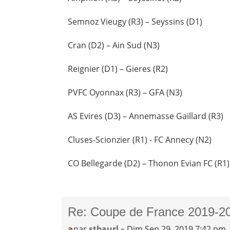
Semnoz Vieugy (R3) – Seyssins (D1)
Cran (D2) – Ain Sud (N3)
Reignier (D1) – Gieres (R2)
PVFC Oyonnax (R3) – GFA (N3)
AS Evires (D3) – Annemasse Gaillard (R3)
Cluses-Scionzier (R1) - FC Annecy (N2)
CO Bellegarde (D2) – Thonon Evian FC (R1)
Re: Coupe de France 2019-20
par
stbaurl
» Dim Sep 29, 2019 7:42 pm