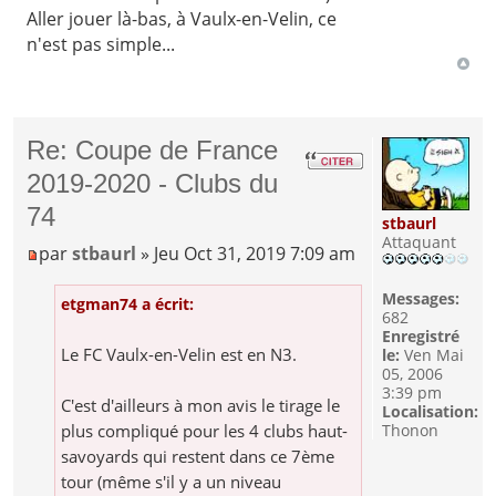
Aller jouer là-bas, à Vaulx-en-Velin, ce
n'est pas simple...
Re: Coupe de France
2019-2020 - Clubs du
74
stbaurl
Attaquant
par
stbaurl
» Jeu Oct 31, 2019 7:09 am
Messages:
etgman74 a écrit:
682
Enregistré
Le FC Vaulx-en-Velin est en N3.
le:
Ven Mai
05, 2006
3:39 pm
C'est d'ailleurs à mon avis le tirage le
Localisation:
plus compliqué pour les 4 clubs haut-
Thonon
savoyards qui restent dans ce 7ème
tour (même s'il y a un niveau