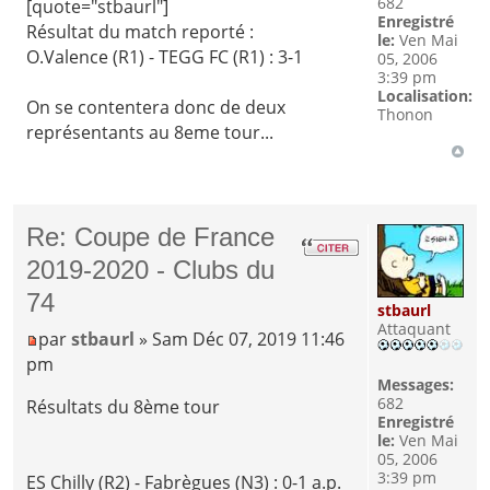
682
[quote="stbaurl"]
Enregistré
Résultat du match reporté :
le:
Ven Mai
O.Valence (R1) - TEGG FC (R1) : 3-1
05, 2006
3:39 pm
Localisation:
On se contentera donc de deux
Thonon
représentants au 8eme tour...
Re: Coupe de France
2019-2020 - Clubs du
74
stbaurl
Attaquant
par
stbaurl
» Sam Déc 07, 2019 11:46
pm
Messages:
682
Résultats du 8ème tour
Enregistré
le:
Ven Mai
05, 2006
3:39 pm
ES Chilly (R2) - Fabrègues (N3) : 0-1 a.p.