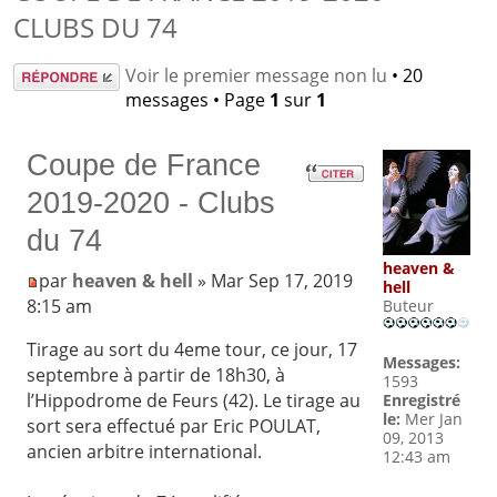
CLUBS DU 74
Répondre
Voir le premier message non lu
• 20
messages • Page
1
sur
1
Coupe de France
2019-2020 - Clubs
du 74
heaven &
par
heaven & hell
» Mar Sep 17, 2019
hell
8:15 am
Buteur
Tirage au sort du 4eme tour, ce jour, 17
Messages:
septembre à partir de 18h30, à
1593
l’Hippodrome de Feurs (42). Le tirage au
Enregistré
le:
Mer Jan
sort sera effectué par Eric POULAT,
09, 2013
ancien arbitre international.
12:43 am