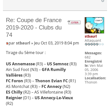
Re: Coupe de France
2019-2020 - Clubs du
74
stbaurl
Attaquant
par
stbaurl
» Jeu Oct 03, 2019 8:04 pm
Tirage du 5ème tour :
Messages:
682
Enregistré
US Annemasse
(R3) –
US Semnoz
(R3)
le:
Ven Mai
Ain Sud Foot (N3) –
GFA Rumilly
05, 2006
3:39 pm
Vallières
(R3)
Localisation:
FC Foron
(R3) –
Thonon Evian FC
(R1)
Thonon
AS Montchat (R3) –
FC Annecy
(N2)
ES Chilly
(R2) – AS Villefontaine (R3)
Reignier
(D1) –
US Annecy-Le-Vieux
(R2)