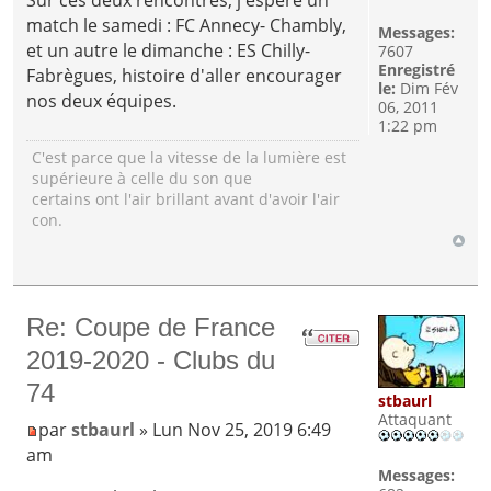
match le samedi : FC Annecy- Chambly,
Messages:
et un autre le dimanche : ES Chilly-
7607
Enregistré
Fabrègues, histoire d'aller encourager
le:
Dim Fév
nos deux équipes.
06, 2011
1:22 pm
C'est parce que la vitesse de la lumière est
supérieure à celle du son que
certains ont l'air brillant avant d'avoir l'air
con.
Re: Coupe de France
2019-2020 - Clubs du
74
stbaurl
Attaquant
par
stbaurl
» Lun Nov 25, 2019 6:49
am
Messages: