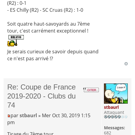
(R2) : 0-1
- ES Chilly (R2) - SC Cruas (R2) : 1-0
Soit quatre haut-savoyards au 7ème
tour, c'est carrément exceptionnel !
Je serais curieux de savoir depuis quand
ce n'est pas arrivé !?
Re: Coupe de France
2019-2020 - Clubs du
74
stbaurl
Attaquant
par
stbaurl
» Mer Oct 30, 2019 1:15
pm
Messages:
682
Tirage du 7ème tour