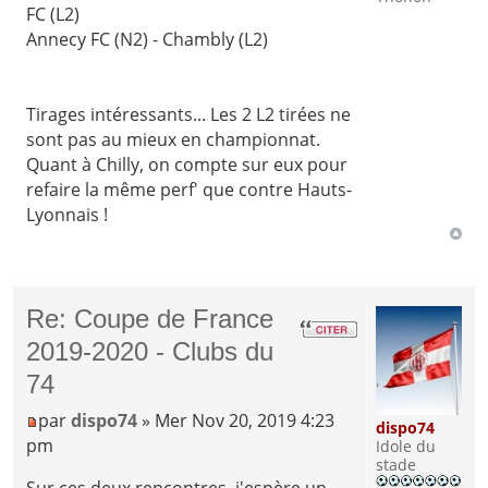
FC (L2)
Annecy FC (N2) - Chambly (L2)
Tirages intéressants... Les 2 L2 tirées ne
sont pas au mieux en championnat.
Quant à Chilly, on compte sur eux pour
refaire la même perf' que contre Hauts-
Lyonnais !
Re: Coupe de France
2019-2020 - Clubs du
74
par
dispo74
» Mer Nov 20, 2019 4:23
dispo74
pm
Idole du
stade
Sur ces deux rencontres, j'espère un