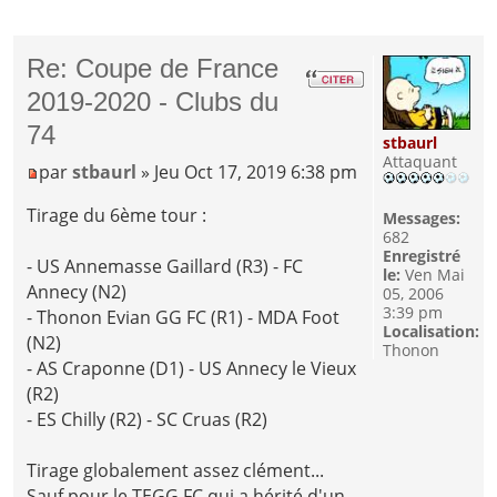
Re: Coupe de France
2019-2020 - Clubs du
74
stbaurl
Attaquant
par
stbaurl
» Jeu Oct 17, 2019 6:38 pm
Tirage du 6ème tour :
Messages:
682
Enregistré
- US Annemasse Gaillard (R3) - FC
le:
Ven Mai
Annecy (N2)
05, 2006
3:39 pm
- Thonon Evian GG FC (R1) - MDA Foot
Localisation:
(N2)
Thonon
- AS Craponne (D1) - US Annecy le Vieux
(R2)
- ES Chilly (R2) - SC Cruas (R2)
Tirage globalement assez clément...
Sauf pour le TEGG FC qui a hérité d'un