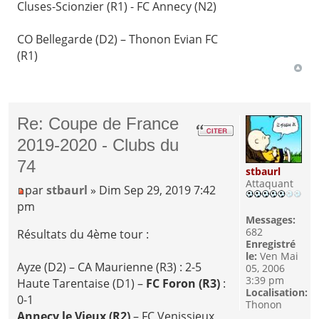
Cluses-Scionzier (R1) - FC Annecy (N2)
CO Bellegarde (D2) – Thonon Evian FC
(R1)
Re: Coupe de France
2019-2020 - Clubs du
74
stbaurl
Attaquant
par
stbaurl
» Dim Sep 29, 2019 7:42
pm
Messages:
682
Résultats du 4ème tour :
Enregistré
le:
Ven Mai
Ayze (D2) – CA Maurienne (R3) : 2-5
05, 2006
3:39 pm
Haute Tarentaise (D1) –
FC Foron (R3)
:
Localisation:
0-1
Thonon
Annecy le Vieux (R2)
– FC Venissieux