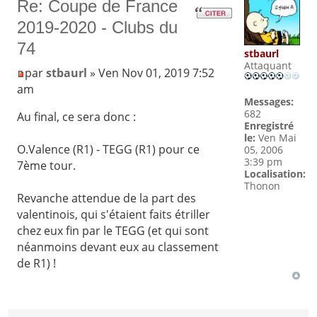
Re: Coupe de France
2019-2020 - Clubs du
74
stbaurl
Attaquant
par
stbaurl
» Ven Nov 01, 2019 7:52
am
Messages:
682
Au final, ce sera donc :
Enregistré
le:
Ven Mai
O.Valence (R1) - TEGG (R1) pour ce
05, 2006
3:39 pm
7ème tour.
Localisation:
Thonon
Revanche attendue de la part des
valentinois, qui s'étaient faits étriller
chez eux fin par le TEGG (et qui sont
néanmoins devant eux au classement
de R1) !