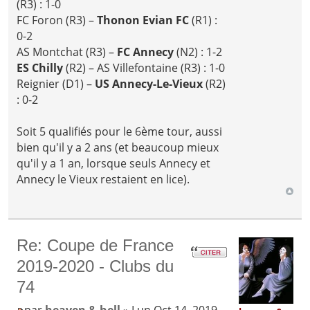
(R3) : 1-0
FC Foron (R3) –
Thonon Evian FC
(R1) :
0-2
AS Montchat (R3) –
FC Annecy
(N2) : 1-2
ES Chilly
(R2) – AS Villefontaine (R3) : 1-0
Reignier (D1) –
US Annecy-Le-Vieux
(R2)
: 0-2
Soit 5 qualifiés pour le 6ème tour, aussi
bien qu'il y a 2 ans (et beaucoup mieux
qu'il y a 1 an, lorsque seuls Annecy et
Annecy le Vieux restaient en lice).
Re: Coupe de France
2019-2020 - Clubs du
74