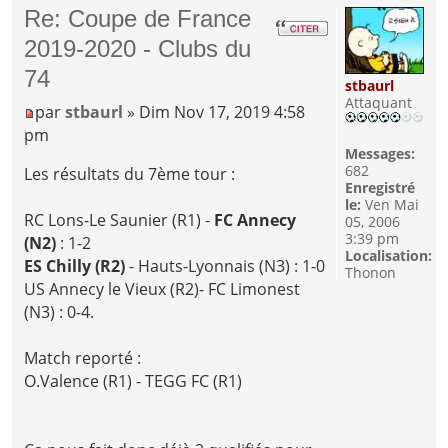
Re: Coupe de France
2019-2020 - Clubs du
74
stbaurl
Attaquant
par
stbaurl
» Dim Nov 17, 2019 4:58
pm
Messages:
682
Les résultats du 7ème tour :
Enregistré
le:
Ven Mai
RC Lons-Le Saunier (R1) -
FC Annecy
05, 2006
3:39 pm
(N2)
: 1-2
Localisation:
ES Chilly (R2)
- Hauts-Lyonnais (N3) : 1-0
Thonon
US Annecy le Vieux (R2)- FC Limonest
(N3) : 0-4.
Match reporté :
O.Valence (R1) - TEGG FC (R1)