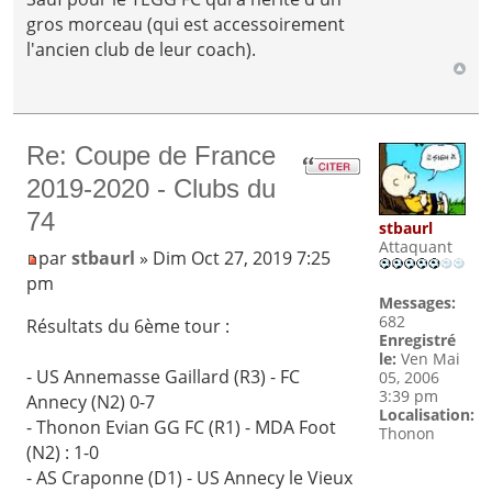
gros morceau (qui est accessoirement
l'ancien club de leur coach).
Re: Coupe de France
2019-2020 - Clubs du
74
stbaurl
Attaquant
par
stbaurl
» Dim Oct 27, 2019 7:25
pm
Messages:
682
Résultats du 6ème tour :
Enregistré
le:
Ven Mai
- US Annemasse Gaillard (R3) - FC
05, 2006
3:39 pm
Annecy (N2) 0-7
Localisation:
- Thonon Evian GG FC (R1) - MDA Foot
Thonon
(N2) : 1-0
- AS Craponne (D1) - US Annecy le Vieux