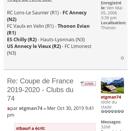
Enregistré
le:
Ven Mai
RC Lons-Le Saunier (R1) -
FC Annecy
05, 2006
3:39 pm
(N2)
Localisation:
FC Vaulx en Velin (R1) -
Thonon Evian
Thonon
(R1)
ES Chilly (R2)
- Hauts-Lyonnais (N3)
US Annecy le Vieux (R2)
- FC Limonest
(N3)
Re: Coupe de France
2019-2020 - Clubs du
etgman74
74
Idole du
stade
par
etgman74
» Mer Oct 30, 2019 9:41
pm
Messages:
3268
stbaurl a écrit: