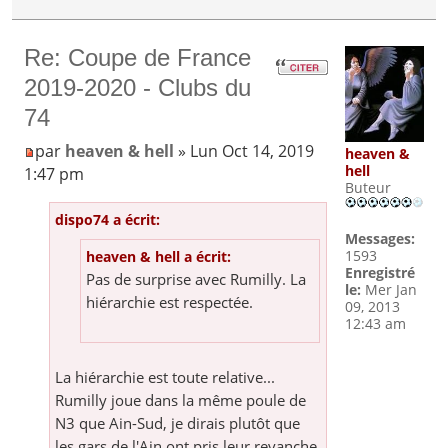
Re: Coupe de France
2019-2020 - Clubs du
74
par
heaven & hell
» Lun Oct 14, 2019
heaven &
hell
1:47 pm
Buteur
dispo74 a écrit:
Messages:
1593
heaven & hell a écrit:
Enregistré
Pas de surprise avec Rumilly. La
le:
Mer Jan
hiérarchie est respectée.
09, 2013
12:43 am
La hiérarchie est toute relative...
Rumilly joue dans la même poule de
N3 que Ain-Sud, je dirais plutôt que
les gars de l'Ain ont pris leur revanche