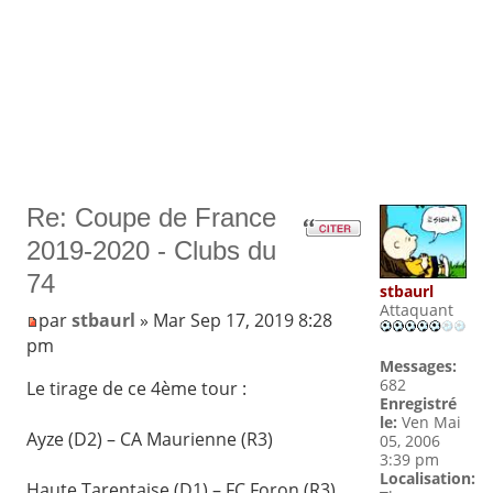
Re: Coupe de France
2019-2020 - Clubs du
74
stbaurl
Attaquant
par
stbaurl
» Mar Sep 17, 2019 8:28
pm
Messages:
682
Le tirage de ce 4ème tour :
Enregistré
le:
Ven Mai
Ayze (D2) – CA Maurienne (R3)
05, 2006
3:39 pm
Localisation:
Haute Tarentaise (D1) – FC Foron (R3)