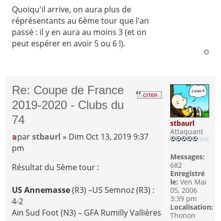
Quoiqu'il arrive, on aura plus de
réprésentants au 6ème tour que l'an
passé : il y en aura au moins 3 (et on
peut espérer en avoir 5 ou 6 !).
Re: Coupe de France
2019-2020 - Clubs du
74
stbaurl
Attaquant
par
stbaurl
» Dim Oct 13, 2019 9:37
pm
Messages:
682
Résultat du 5ème tour :
Enregistré
le:
Ven Mai
US Annemasse
(R3) –US Semnoz (R3) :
05, 2006
3:39 pm
4-2
Localisation:
Ain Sud Foot (N3) – GFA Rumilly Vallières
Thonon