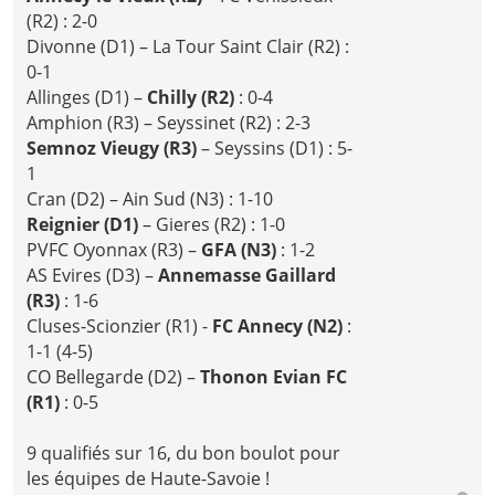
(R2) : 2-0
Divonne (D1) – La Tour Saint Clair (R2) :
0-1
Allinges (D1) –
Chilly (R2)
: 0-4
Amphion (R3) – Seyssinet (R2) : 2-3
Semnoz Vieugy (R3)
– Seyssins (D1) : 5-
1
Cran (D2) – Ain Sud (N3) : 1-10
Reignier (D1)
– Gieres (R2) : 1-0
PVFC Oyonnax (R3) –
GFA (N3)
: 1-2
AS Evires (D3) –
Annemasse Gaillard
(R3)
: 1-6
Cluses-Scionzier (R1) -
FC Annecy (N2)
:
1-1 (4-5)
CO Bellegarde (D2) –
Thonon Evian FC
(R1)
: 0-5
9 qualifiés sur 16, du bon boulot pour
les équipes de Haute-Savoie !