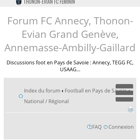
THONON-EVIAN FC FÉMININ
TWITTER
INSTAGRAM
Forum FC Annecy, Thonon-
Evian Grand Genève,
Annemasse-Ambilly-Gaillard
Discussions foot en Pays de Savoie : Annecy, TEGG FC,
USAAG...
Index du forum
‹
Football en Pays de Savoie
‹
Dépl
National / Régional
FAQ
Connexion