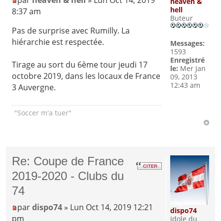
par
heaven & hell
» Lun Oct 14, 2019
heaven &
hell
8:37 am
Buteur
Pas de surprise avec Rumilly. La
hiérarchie est respectée.
Messages:
1593
Enregistré
Tirage au sort du 6ème tour jeudi 17
le:
Mer Jan
octobre 2019, dans les locaux de France
09, 2013
12:43 am
3 Auvergne.
"Soccer m'a tuer"
Re: Coupe de France
2019-2020 - Clubs du
74
par
dispo74
» Lun Oct 14, 2019 12:21
dispo74
pm
Idole du