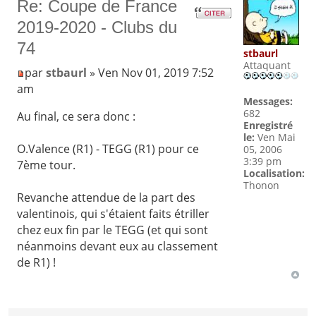
Re: Coupe de France
2019-2020 - Clubs du
74
stbaurl
Attaquant
par
stbaurl
» Ven Nov 01, 2019 7:52
am
Messages:
682
Au final, ce sera donc :
Enregistré
le:
Ven Mai
O.Valence (R1) - TEGG (R1) pour ce
05, 2006
3:39 pm
7ème tour.
Localisation:
Thonon
Revanche attendue de la part des
valentinois, qui s'étaient faits étriller
chez eux fin par le TEGG (et qui sont
néanmoins devant eux au classement
de R1) !