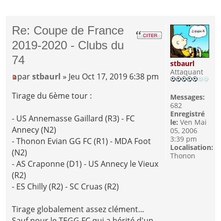
Re: Coupe de France
2019-2020 - Clubs du
74
stbaurl
Attaquant
par
stbaurl
» Jeu Oct 17, 2019 6:38 pm
Tirage du 6ème tour :
Messages:
682
Enregistré
- US Annemasse Gaillard (R3) - FC
le:
Ven Mai
Annecy (N2)
05, 2006
3:39 pm
- Thonon Evian GG FC (R1) - MDA Foot
Localisation:
(N2)
Thonon
- AS Craponne (D1) - US Annecy le Vieux
(R2)
- ES Chilly (R2) - SC Cruas (R2)
Tirage globalement assez clément...
Sauf pour le TEGG FC qui a hérité d'un