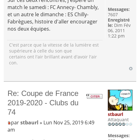
match le samedi : FC Annecy- Chambly,
Messages:
et un autre le dimanche : ES Chilly-
7607
Enregistré
Fabrègues, histoire d'aller encourager
le:
Dim Fév
nos deux équipes.
06, 2011
1:22 pm
C'est parce que la vitesse de la lumière est
supérieure à celle du son que
certains ont l'air brillant avant d'avoir l'air
con.
Re: Coupe de France
2019-2020 - Clubs du
74
stbaurl
Attaquant
par
stbaurl
» Lun Nov 25, 2019 6:49
am
Messages: