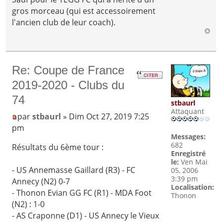
gros morceau (qui est accessoirement
l'ancien club de leur coach).
Re: Coupe de France
2019-2020 - Clubs du
74
stbaurl
Attaquant
par
stbaurl
» Dim Oct 27, 2019 7:25
pm
Messages:
682
Résultats du 6ème tour :
Enregistré
le:
Ven Mai
- US Annemasse Gaillard (R3) - FC
05, 2006
3:39 pm
Annecy (N2) 0-7
Localisation:
- Thonon Evian GG FC (R1) - MDA Foot
Thonon
(N2) : 1-0
- AS Craponne (D1) - US Annecy le Vieux