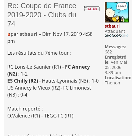
Re: Coupe de France
2019-2020 - Clubs du
74
stbaurl
Attaquant
par
stbaurl
» Dim Nov 17, 2019 4:58
pm
Messages:
682
Les résultats du 7ème tour :
Enregistré
le:
Ven Mai
RC Lons-Le Saunier (R1) -
FC Annecy
05, 2006
3:39 pm
(N2)
: 1-2
Localisation:
ES Chilly (R2)
- Hauts-Lyonnais (N3) : 1-0
Thonon
US Annecy le Vieux (R2)- FC Limonest
(N3) : 0-4.
Match reporté :
O.Valence (R1) - TEGG FC (R1)