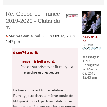
Re: Coupe de France
2019-2020 - Clubs du
74
par
heaven & hell
» Lun Oct 14, 2019
heaven &
hell
1:47 pm
Buteur
dispo74 a écrit:
Messages:
1593
heaven & hell a écrit:
Enregistré
Pas de surprise avec Rumilly. La
le:
Mer Jan
hiérarchie est respectée.
09, 2013
12:43 am
La hiérarchie est toute relative...
Rumilly joue dans la même poule de
N3 que Ain-Sud, je dirais plutôt que
les gars de l'Ain ont pris leur revanche