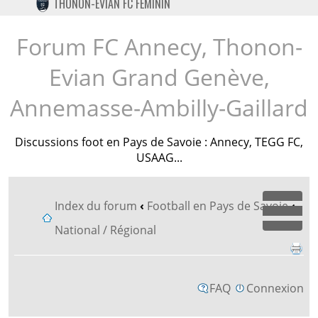
THONON-EVIAN FC FÉMININ
TWITTER
INSTAGRAM
Forum FC Annecy, Thonon-
Evian Grand Genève,
Annemasse-Ambilly-Gaillard
Discussions foot en Pays de Savoie : Annecy, TEGG FC,
USAAG...
Index du forum
‹
Football en Pays de Savoie
‹
Dépl
National / Régional
FAQ
Connexion