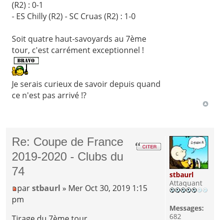
(R2) : 0-1
- ES Chilly (R2) - SC Cruas (R2) : 1-0
Soit quatre haut-savoyards au 7ème
tour, c'est carrément exceptionnel !
Je serais curieux de savoir depuis quand
ce n'est pas arrivé !?
Re: Coupe de France
2019-2020 - Clubs du
74
stbaurl
Attaquant
par
stbaurl
» Mer Oct 30, 2019 1:15
pm
Messages:
682
Tirage du 7ème tour