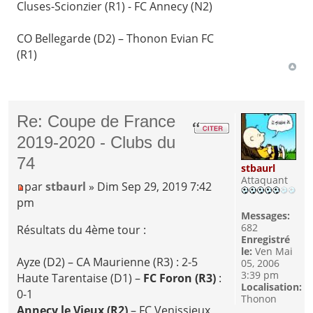
Cluses-Scionzier (R1) - FC Annecy (N2)
CO Bellegarde (D2) – Thonon Evian FC
(R1)
Re: Coupe de France
2019-2020 - Clubs du
74
stbaurl
Attaquant
par
stbaurl
» Dim Sep 29, 2019 7:42
pm
Messages:
682
Résultats du 4ème tour :
Enregistré
le:
Ven Mai
Ayze (D2) – CA Maurienne (R3) : 2-5
05, 2006
3:39 pm
Haute Tarentaise (D1) –
FC Foron (R3)
:
Localisation:
0-1
Thonon
Annecy le Vieux (R2)
– FC Venissieux