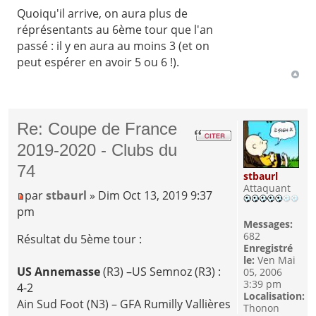
Quoiqu'il arrive, on aura plus de
réprésentants au 6ème tour que l'an
passé : il y en aura au moins 3 (et on
peut espérer en avoir 5 ou 6 !).
Re: Coupe de France
2019-2020 - Clubs du
74
stbaurl
Attaquant
par
stbaurl
» Dim Oct 13, 2019 9:37
pm
Messages:
682
Résultat du 5ème tour :
Enregistré
le:
Ven Mai
US Annemasse
(R3) –US Semnoz (R3) :
05, 2006
3:39 pm
4-2
Localisation:
Ain Sud Foot (N3) – GFA Rumilly Vallières
Thonon