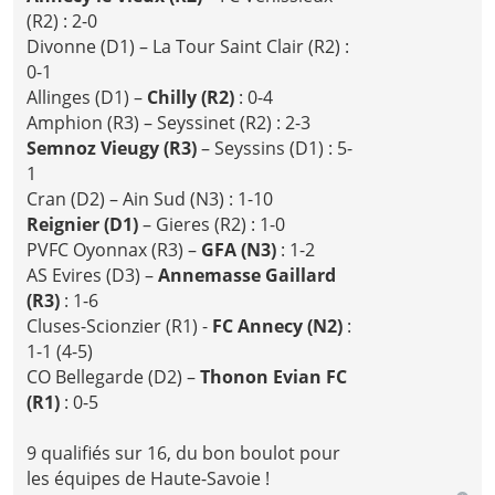
(R2) : 2-0
Divonne (D1) – La Tour Saint Clair (R2) :
0-1
Allinges (D1) –
Chilly (R2)
: 0-4
Amphion (R3) – Seyssinet (R2) : 2-3
Semnoz Vieugy (R3)
– Seyssins (D1) : 5-
1
Cran (D2) – Ain Sud (N3) : 1-10
Reignier (D1)
– Gieres (R2) : 1-0
PVFC Oyonnax (R3) –
GFA (N3)
: 1-2
AS Evires (D3) –
Annemasse Gaillard
(R3)
: 1-6
Cluses-Scionzier (R1) -
FC Annecy (N2)
:
1-1 (4-5)
CO Bellegarde (D2) –
Thonon Evian FC
(R1)
: 0-5
9 qualifiés sur 16, du bon boulot pour
les équipes de Haute-Savoie !