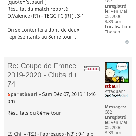
682
[quote="stbaurl"]
Enregistré
Résultat du match reporté :
le:
Ven Mai
O.Valence (R1) - TEGG FC (R1) : 3-1
05, 2006
3:39 pm
Localisation:
On se contentera donc de deux
Thonon
représentants au 8eme tour...
Re: Coupe de France
2019-2020 - Clubs du
74
stbaurl
Attaquant
par
stbaurl
» Sam Déc 07, 2019 11:46
pm
Messages:
682
Résultats du 8ème tour
Enregistré
le:
Ven Mai
05, 2006
3:39 pm
ES Chilly (R2) - Fabrègues (N3) : 0-1 a.p.