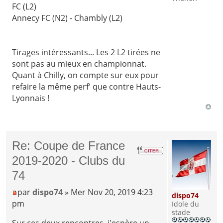
FC (L2)
Annecy FC (N2) - Chambly (L2)
Tirages intéressants... Les 2 L2 tirées ne
sont pas au mieux en championnat.
Quant à Chilly, on compte sur eux pour
refaire la même perf' que contre Hauts-
Lyonnais !
Re: Coupe de France
2019-2020 - Clubs du
74
par
dispo74
» Mer Nov 20, 2019 4:23
dispo74
pm
Idole du
stade
Sur ces deux rencontres, j'espère un