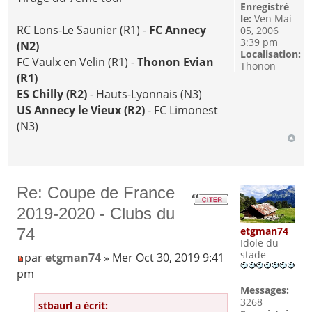
Enregistré
le:
Ven Mai
RC Lons-Le Saunier (R1) -
FC Annecy
05, 2006
3:39 pm
(N2)
Localisation:
FC Vaulx en Velin (R1) -
Thonon Evian
Thonon
(R1)
ES Chilly (R2)
- Hauts-Lyonnais (N3)
US Annecy le Vieux (R2)
- FC Limonest
(N3)
Re: Coupe de France
2019-2020 - Clubs du
etgman74
74
Idole du
stade
par
etgman74
» Mer Oct 30, 2019 9:41
pm
Messages:
3268
stbaurl a écrit: