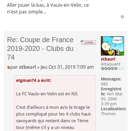
Aller jouer là-bas, à Vaulx-en-Velin, ce
n'est pas simple...
Re: Coupe de France
2019-2020 - Clubs du
74
stbaurl
Attaquant
par
stbaurl
» Jeu Oct 31, 2019 7:09 am
Messages:
etgman74 a écrit:
682
Enregistré
Le FC Vaulx-en-Velin est en N3.
le:
Ven Mai
05, 2006
3:39 pm
C'est d'ailleurs à mon avis le tirage le
Localisation:
plus compliqué pour les 4 clubs haut-
Thonon
savoyards qui restent dans ce 7ème
tour (même s'il y a un niveau