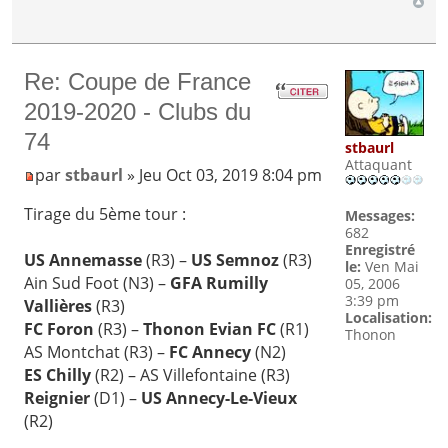
Re: Coupe de France
2019-2020 - Clubs du
74
stbaurl
Attaquant
par
stbaurl
» Jeu Oct 03, 2019 8:04 pm
Tirage du 5ème tour :
Messages:
682
Enregistré
US Annemasse
(R3) –
US Semnoz
(R3)
le:
Ven Mai
Ain Sud Foot (N3) –
GFA Rumilly
05, 2006
3:39 pm
Vallières
(R3)
Localisation:
FC Foron
(R3) –
Thonon Evian FC
(R1)
Thonon
AS Montchat (R3) –
FC Annecy
(N2)
ES Chilly
(R2) – AS Villefontaine (R3)
Reignier
(D1) –
US Annecy-Le-Vieux
(R2)