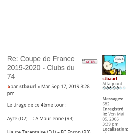
Re: Coupe de France
2019-2020 - Clubs du
74
stbaurl
Attaquant
par
stbaurl
» Mar Sep 17, 2019 8:28
pm
Messages:
682
Le tirage de ce 4ème tour :
Enregistré
le:
Ven Mai
Ayze (D2) – CA Maurienne (R3)
05, 2006
3:39 pm
Localisation:
Haute Tarentaise (D1) – FC Foron (R3)