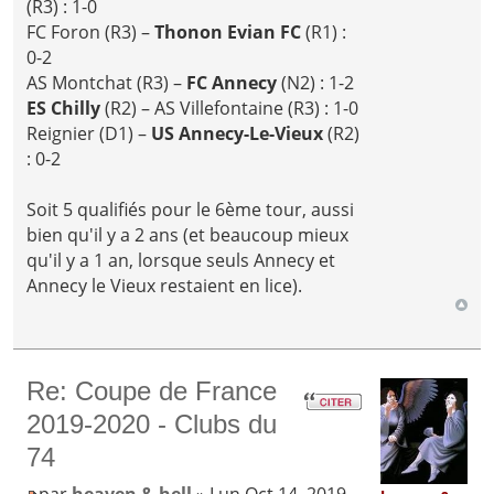
(R3) : 1-0
FC Foron (R3) –
Thonon Evian FC
(R1) :
0-2
AS Montchat (R3) –
FC Annecy
(N2) : 1-2
ES Chilly
(R2) – AS Villefontaine (R3) : 1-0
Reignier (D1) –
US Annecy-Le-Vieux
(R2)
: 0-2
Soit 5 qualifiés pour le 6ème tour, aussi
bien qu'il y a 2 ans (et beaucoup mieux
qu'il y a 1 an, lorsque seuls Annecy et
Annecy le Vieux restaient en lice).
Re: Coupe de France
2019-2020 - Clubs du
74