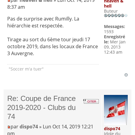
par
heaven & hell
» Lun Oct 14, 2019
heaven &
hell
8:37 am
Buteur
Pas de surprise avec Rumilly. La
hiérarchie est respectée.
Messages:
1593
Enregistré
Tirage au sort du 6ème tour jeudi 17
le:
Mer Jan
octobre 2019, dans les locaux de France
09, 2013
12:43 am
3 Auvergne.
"Soccer m'a tuer"
Re: Coupe de France
2019-2020 - Clubs du
74
par
dispo74
» Lun Oct 14, 2019 12:21
dispo74
pm
Idole du