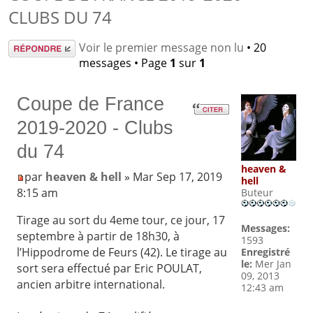
CLUBS DU 74
Répondre
Voir le premier message non lu
• 20
messages • Page
1
sur
1
Coupe de France
2019-2020 - Clubs
du 74
heaven &
par
heaven & hell
» Mar Sep 17, 2019
hell
8:15 am
Buteur
Tirage au sort du 4eme tour, ce jour, 17
Messages:
septembre à partir de 18h30, à
1593
l’Hippodrome de Feurs (42). Le tirage au
Enregistré
le:
Mer Jan
sort sera effectué par Eric POULAT,
09, 2013
ancien arbitre international.
12:43 am