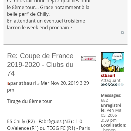
Ca nous fait donc déjà 2 qualifiés pour
le 8ème tour… Grace notamment à la
belle perf' de Chilly.
En attendant un éventuel troisième
larron le week-end prochain ?
Re: Coupe de France
2019-2020 - Clubs du
74
stbaurl
Attaquant
par
stbaurl
» Mer Nov 20, 2019 3:29
pm
Messages:
682
Tirage du 8ème tour
Enregistré
le:
Ven Mai
05, 2006
3:39 pm
ES Chilly (R2) - Fabrègues (N3) : 1-0
Localisation:
O.Valence (R1) ou TEGG FC (R1) - Paris
Thonon