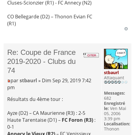
Cluses-Scionzier (R1) - FC Annecy (N2)
CO Bellegarde (D2) – Thonon Evian FC
(R1)
Re: Coupe de France
2019-2020 - Clubs du
74
stbaurl
Attaquant
par
stbaurl
» Dim Sep 29, 2019 7:42
pm
Messages:
682
Résultats du 4ème tour :
Enregistré
le:
Ven Mai
Ayze (D2) – CA Maurienne (R3) : 2-5
05, 2006
3:39 pm
Haute Tarentaise (D1) –
FC Foron (R3)
:
Localisation:
0-1
Thonon
Annecy le Vieux (R2)
– FC Venissieux