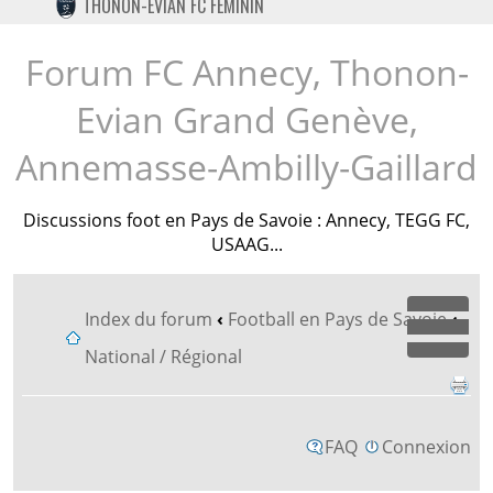
THONON-EVIAN FC FÉMININ
TWITTER
INSTAGRAM
Forum FC Annecy, Thonon-
Evian Grand Genève,
Annemasse-Ambilly-Gaillard
Discussions foot en Pays de Savoie : Annecy, TEGG FC,
USAAG...
Index du forum
‹
Football en Pays de Savoie
‹
Dépl
National / Régional
FAQ
Connexion