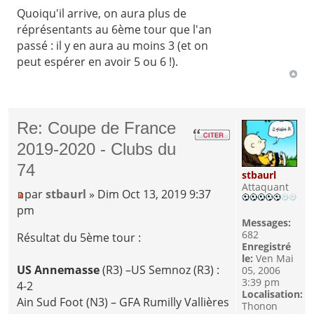
Quoiqu'il arrive, on aura plus de
réprésentants au 6ème tour que l'an
passé : il y en aura au moins 3 (et on
peut espérer en avoir 5 ou 6 !).
Re: Coupe de France
2019-2020 - Clubs du
74
stbaurl
Attaquant
par
stbaurl
» Dim Oct 13, 2019 9:37
pm
Messages:
682
Résultat du 5ème tour :
Enregistré
le:
Ven Mai
US Annemasse
(R3) –US Semnoz (R3) :
05, 2006
3:39 pm
4-2
Localisation:
Ain Sud Foot (N3) – GFA Rumilly Vallières
Thonon