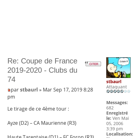
Re: Coupe de France
2019-2020 - Clubs du
74
stbaurl
Attaquant
par
stbaurl
» Mar Sep 17, 2019 8:28
pm
Messages:
682
Le tirage de ce 4ème tour :
Enregistré
le:
Ven Mai
Ayze (D2) – CA Maurienne (R3)
05, 2006
3:39 pm
Localisation:
Haute Tarentaise (D1) – FC Foron (R3)