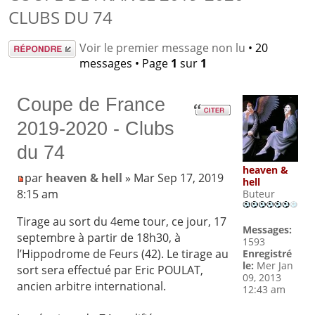
CLUBS DU 74
Répondre
Voir le premier message non lu
• 20
messages • Page
1
sur
1
Coupe de France
2019-2020 - Clubs
du 74
heaven &
par
heaven & hell
» Mar Sep 17, 2019
hell
8:15 am
Buteur
Tirage au sort du 4eme tour, ce jour, 17
Messages:
septembre à partir de 18h30, à
1593
l’Hippodrome de Feurs (42). Le tirage au
Enregistré
le:
Mer Jan
sort sera effectué par Eric POULAT,
09, 2013
ancien arbitre international.
12:43 am