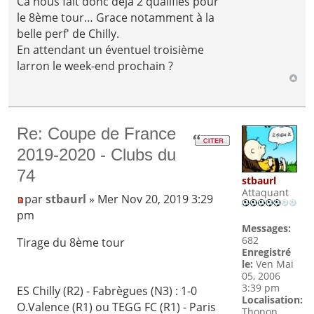
Ca nous fait donc déjà 2 qualifiés pour
le 8ème tour… Grace notamment à la
belle perf' de Chilly.
En attendant un éventuel troisième
larron le week-end prochain ?
Re: Coupe de France
2019-2020 - Clubs du
74
stbaurl
Attaquant
par
stbaurl
» Mer Nov 20, 2019 3:29
pm
Messages:
682
Tirage du 8ème tour
Enregistré
le:
Ven Mai
05, 2006
3:39 pm
ES Chilly (R2) - Fabrègues (N3) : 1-0
Localisation:
O.Valence (R1) ou TEGG FC (R1) - Paris
Thonon