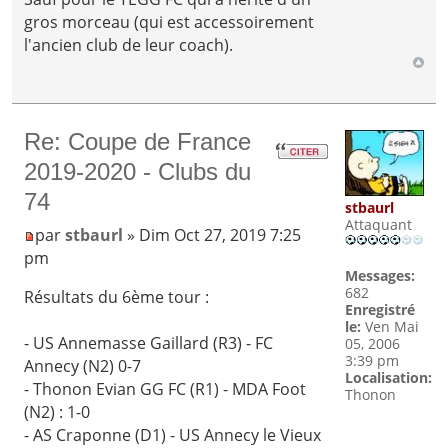
gros morceau (qui est accessoirement
l'ancien club de leur coach).
Re: Coupe de France
2019-2020 - Clubs du
74
stbaurl
Attaquant
par
stbaurl
» Dim Oct 27, 2019 7:25
pm
Messages:
682
Résultats du 6ème tour :
Enregistré
le:
Ven Mai
- US Annemasse Gaillard (R3) - FC
05, 2006
3:39 pm
Annecy (N2) 0-7
Localisation:
- Thonon Evian GG FC (R1) - MDA Foot
Thonon
(N2) : 1-0
- AS Craponne (D1) - US Annecy le Vieux