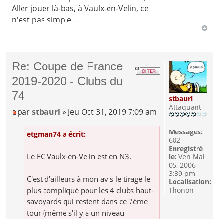
Aller jouer là-bas, à Vaulx-en-Velin, ce
n'est pas simple...
Re: Coupe de France
2019-2020 - Clubs du
74
stbaurl
Attaquant
par
stbaurl
» Jeu Oct 31, 2019 7:09 am
Messages:
etgman74 a écrit:
682
Enregistré
Le FC Vaulx-en-Velin est en N3.
le:
Ven Mai
05, 2006
3:39 pm
C'est d'ailleurs à mon avis le tirage le
Localisation:
plus compliqué pour les 4 clubs haut-
Thonon
savoyards qui restent dans ce 7ème
tour (même s'il y a un niveau