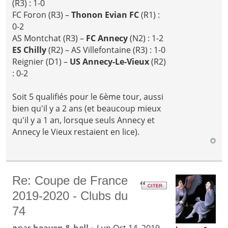
(R3) : 1-0
FC Foron (R3) –
Thonon Evian FC
(R1) :
0-2
AS Montchat (R3) –
FC Annecy
(N2) : 1-2
ES Chilly
(R2) – AS Villefontaine (R3) : 1-0
Reignier (D1) –
US Annecy-Le-Vieux
(R2)
: 0-2
Soit 5 qualifiés pour le 6ème tour, aussi
bien qu'il y a 2 ans (et beaucoup mieux
qu'il y a 1 an, lorsque seuls Annecy et
Annecy le Vieux restaient en lice).
Re: Coupe de France
2019-2020 - Clubs du
74