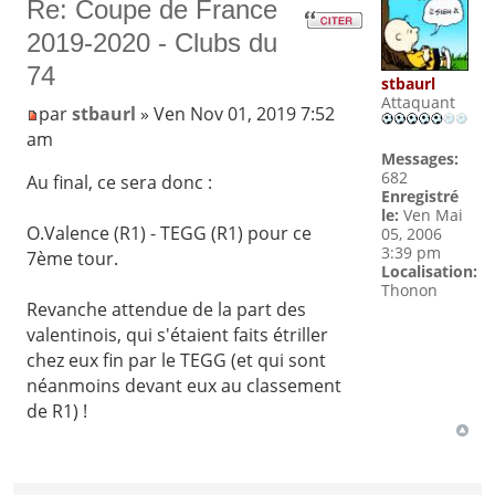
Re: Coupe de France
2019-2020 - Clubs du
74
stbaurl
Attaquant
par
stbaurl
» Ven Nov 01, 2019 7:52
am
Messages:
682
Au final, ce sera donc :
Enregistré
le:
Ven Mai
O.Valence (R1) - TEGG (R1) pour ce
05, 2006
3:39 pm
7ème tour.
Localisation:
Thonon
Revanche attendue de la part des
valentinois, qui s'étaient faits étriller
chez eux fin par le TEGG (et qui sont
néanmoins devant eux au classement
de R1) !