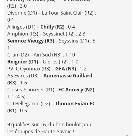
(R2) : 2-0
Divonne (D1) – La Tour Saint Clair (R2) :
0-1
Allinges (D1) –
Chilly (R2)
: 0-4
Amphion (R3) – Seyssinet (R2) : 2-3
Semnoz Vieugy (R3)
– Seyssins (D1) : 5-
1
Cran (D2) – Ain Sud (N3) : 1-10
Reignier (D1)
– Gieres (R2) : 1-0
PVFC Oyonnax (R3) –
GFA (N3)
: 1-2
AS Evires (D3) –
Annemasse Gaillard
(R3)
: 1-6
Cluses-Scionzier (R1) -
FC Annecy (N2)
:
1-1 (4-5)
CO Bellegarde (D2) –
Thonon Evian FC
(R1)
: 0-5
9 qualifiés sur 16, du bon boulot pour
les équipes de Haute-Savoie !