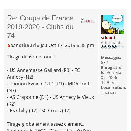
Re: Coupe de France
2019-2020 - Clubs du
74
stbaurl
Attaquant
par
stbaurl
» Jeu Oct 17, 2019 6:38 pm
Tirage du 6ème tour :
Messages:
682
Enregistré
- US Annemasse Gaillard (R3) - FC
le:
Ven Mai
Annecy (N2)
05, 2006
3:39 pm
- Thonon Evian GG FC (R1) - MDA Foot
Localisation:
(N2)
Thonon
- AS Craponne (D1) - US Annecy le Vieux
(R2)
- ES Chilly (R2) - SC Cruas (R2)
Tirage globalement assez clément...
Sauf pour le TEGG FC qui a hérité d'un