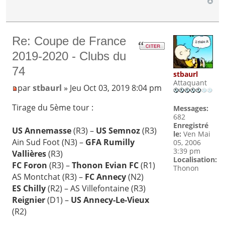
Re: Coupe de France
2019-2020 - Clubs du
74
stbaurl
Attaquant
par
stbaurl
» Jeu Oct 03, 2019 8:04 pm
Tirage du 5ème tour :
Messages:
682
Enregistré
US Annemasse
(R3) –
US Semnoz
(R3)
le:
Ven Mai
Ain Sud Foot (N3) –
GFA Rumilly
05, 2006
3:39 pm
Vallières
(R3)
Localisation:
FC Foron
(R3) –
Thonon Evian FC
(R1)
Thonon
AS Montchat (R3) –
FC Annecy
(N2)
ES Chilly
(R2) – AS Villefontaine (R3)
Reignier
(D1) –
US Annecy-Le-Vieux
(R2)