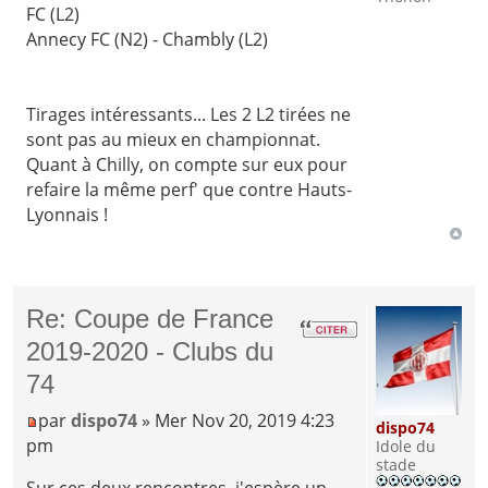
FC (L2)
Annecy FC (N2) - Chambly (L2)
Tirages intéressants... Les 2 L2 tirées ne
sont pas au mieux en championnat.
Quant à Chilly, on compte sur eux pour
refaire la même perf' que contre Hauts-
Lyonnais !
Re: Coupe de France
2019-2020 - Clubs du
74
par
dispo74
» Mer Nov 20, 2019 4:23
dispo74
pm
Idole du
stade
Sur ces deux rencontres, j'espère un