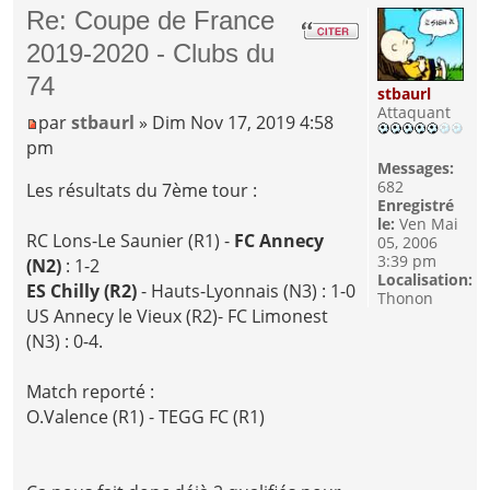
Re: Coupe de France
2019-2020 - Clubs du
74
stbaurl
Attaquant
par
stbaurl
» Dim Nov 17, 2019 4:58
pm
Messages:
682
Les résultats du 7ème tour :
Enregistré
le:
Ven Mai
RC Lons-Le Saunier (R1) -
FC Annecy
05, 2006
3:39 pm
(N2)
: 1-2
Localisation:
ES Chilly (R2)
- Hauts-Lyonnais (N3) : 1-0
Thonon
US Annecy le Vieux (R2)- FC Limonest
(N3) : 0-4.
Match reporté :
O.Valence (R1) - TEGG FC (R1)