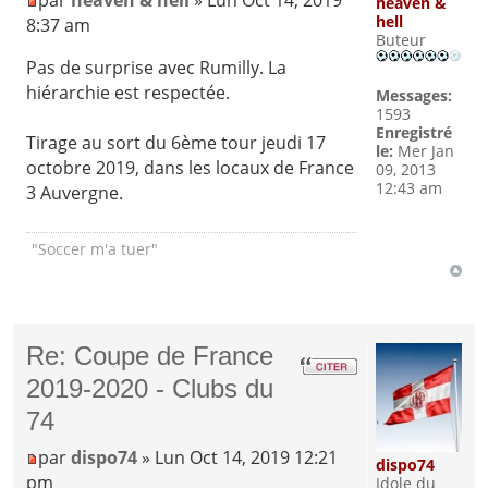
par
heaven & hell
» Lun Oct 14, 2019
heaven &
hell
8:37 am
Buteur
Pas de surprise avec Rumilly. La
hiérarchie est respectée.
Messages:
1593
Enregistré
Tirage au sort du 6ème tour jeudi 17
le:
Mer Jan
octobre 2019, dans les locaux de France
09, 2013
12:43 am
3 Auvergne.
"Soccer m'a tuer"
Re: Coupe de France
2019-2020 - Clubs du
74
par
dispo74
» Lun Oct 14, 2019 12:21
dispo74
pm
Idole du