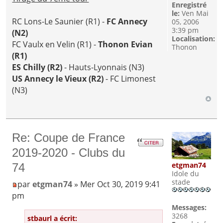
Enregistré
le:
Ven Mai
RC Lons-Le Saunier (R1) -
FC Annecy
05, 2006
3:39 pm
(N2)
Localisation:
FC Vaulx en Velin (R1) -
Thonon Evian
Thonon
(R1)
ES Chilly (R2)
- Hauts-Lyonnais (N3)
US Annecy le Vieux (R2)
- FC Limonest
(N3)
Re: Coupe de France
2019-2020 - Clubs du
etgman74
74
Idole du
stade
par
etgman74
» Mer Oct 30, 2019 9:41
pm
Messages:
3268
stbaurl a écrit: