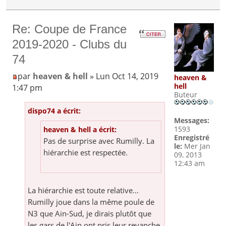
Re: Coupe de France
2019-2020 - Clubs du
74
par
heaven & hell
» Lun Oct 14, 2019
heaven &
hell
1:47 pm
Buteur
dispo74 a écrit:
Messages:
1593
heaven & hell a écrit:
Enregistré
Pas de surprise avec Rumilly. La
le:
Mer Jan
hiérarchie est respectée.
09, 2013
12:43 am
La hiérarchie est toute relative...
Rumilly joue dans la même poule de
N3 que Ain-Sud, je dirais plutôt que
les gars de l'Ain ont pris leur revanche