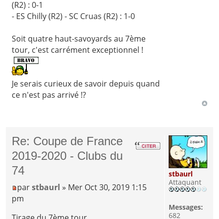
(R2) : 0-1
- ES Chilly (R2) - SC Cruas (R2) : 1-0
Soit quatre haut-savoyards au 7ème
tour, c'est carrément exceptionnel !
Je serais curieux de savoir depuis quand
ce n'est pas arrivé !?
Re: Coupe de France
2019-2020 - Clubs du
74
stbaurl
Attaquant
par
stbaurl
» Mer Oct 30, 2019 1:15
pm
Messages:
682
Tirage du 7ème tour