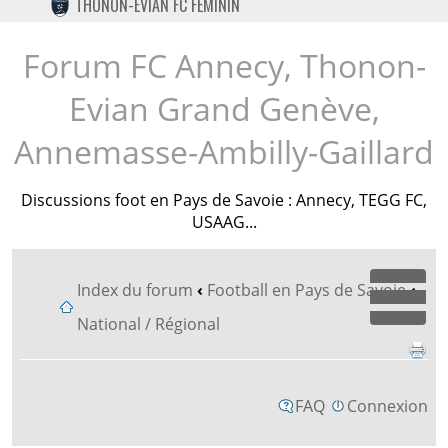
THONON-EVIAN FC FÉMININ
TWITTER
INSTAGRAM
Forum FC Annecy, Thonon-
Evian Grand Genève,
Annemasse-Ambilly-Gaillard
Discussions foot en Pays de Savoie : Annecy, TEGG FC,
USAAG...
Index du forum
‹
Football en Pays de Savoie
‹
Dépl
National / Régional
FAQ
Connexion