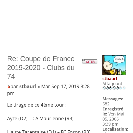
Re: Coupe de France
2019-2020 - Clubs du
74
stbaurl
Attaquant
par
stbaurl
» Mar Sep 17, 2019 8:28
pm
Messages:
682
Le tirage de ce 4ème tour :
Enregistré
le:
Ven Mai
Ayze (D2) – CA Maurienne (R3)
05, 2006
3:39 pm
Localisation:
Haute Tarentaise (D1) – FC Foron (R3)