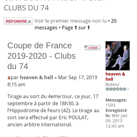
CLUBS DU 74
Répondre
Voir le premier message non lu
• 20
messages • Page
1
sur
1
Coupe de France
2019-2020 - Clubs
du 74
heaven &
par
heaven & hell
» Mar Sep 17, 2019
hell
8:15 am
Buteur
Tirage au sort du 4eme tour, ce jour, 17
Messages:
septembre à partir de 18h30, à
1593
l’Hippodrome de Feurs (42). Le tirage au
Enregistré
le:
Mer Jan
sort sera effectué par Eric POULAT,
09, 2013
ancien arbitre international.
12:43 am