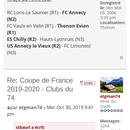
Enregistré
le:
Ven Mai
RC Lons-Le Saunier (R1) -
FC Annecy
05, 2006
3:39 pm
(N2)
Localisation:
FC Vaulx en Velin (R1) -
Thonon Evian
Thonon
(R1)
ES Chilly (R2)
- Hauts-Lyonnais (N3)
US Annecy le Vieux (R2)
- FC Limonest
(N3)
Re: Coupe de France
2019-2020 - Clubs du
etgman74
74
Idole du
stade
par
etgman74
» Mer Oct 30, 2019 9:41
pm
Messages:
3268
stbaurl a écrit: