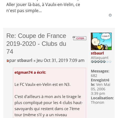
Aller jouer là-bas, à Vaulx-en-Velin, ce
n'est pas simple...
Re: Coupe de France
2019-2020 - Clubs du
74
stbaurl
Attaquant
par
stbaurl
» Jeu Oct 31, 2019 7:09 am
Messages:
etgman74 a écrit:
682
Enregistré
Le FC Vaulx-en-Velin est en N3.
le:
Ven Mai
05, 2006
3:39 pm
C'est d'ailleurs à mon avis le tirage le
Localisation:
plus compliqué pour les 4 clubs haut-
Thonon
savoyards qui restent dans ce 7ème
tour (même s'il y a un niveau