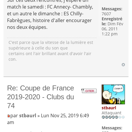
match le samedi : FC Annecy- Chambly,
Messages:
et un autre le dimanche : ES Chilly-
7607
Enregistré
Fabrègues, histoire d'aller encourager
le:
Dim Fév
nos deux équipes.
06, 2011
1:22 pm
C'est parce que la vitesse de la lumière est
supérieure à celle du son que
certains ont l'air brillant avant d'avoir l'air
con.
Re: Coupe de France
2019-2020 - Clubs du
74
stbaurl
Attaquant
par
stbaurl
» Lun Nov 25, 2019 6:49
am
Messages: