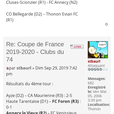
Cluses-Scionzier (R1) - FC Annecy (N2)
CO Bellegarde (D2) – Thonon Evian FC
(R1)
Re: Coupe de France
2019-2020 - Clubs du
74
stbaurl
Attaquant
par
stbaurl
» Dim Sep 29, 2019 7:42
pm
Messages:
682
Résultats du 4ème tour :
Enregistré
le:
Ven Mai
Ayze (D2) – CA Maurienne (R3) : 2-5
05, 2006
3:39 pm
Haute Tarentaise (D1) –
FC Foron (R3)
:
Localisation:
0-1
Thonon
Annecy le Vieux (R2)
– FC Venissieux