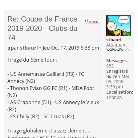
Re: Coupe de France
2019-2020 - Clubs du
74
stbaurl
Attaquant
par
stbaurl
» Jeu Oct 17, 2019 6:38 pm
Tirage du 6ème tour :
Messages:
682
Enregistré
- US Annemasse Gaillard (R3) - FC
le:
Ven Mai
Annecy (N2)
05, 2006
3:39 pm
- Thonon Evian GG FC (R1) - MDA Foot
Localisation:
(N2)
Thonon
- AS Craponne (D1) - US Annecy le Vieux
(R2)
- ES Chilly (R2) - SC Cruas (R2)
Tirage globalement assez clément...
Sauf pour le TEGG FC qui a hérité d'un