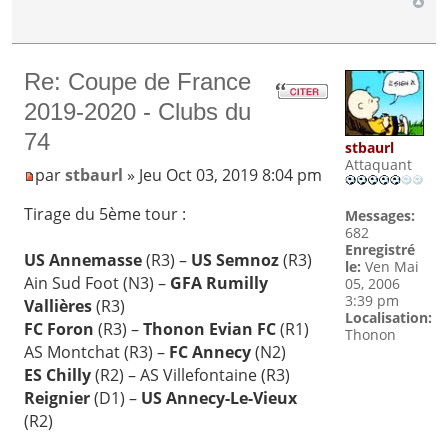
Re: Coupe de France
2019-2020 - Clubs du
74
stbaurl
Attaquant
par
stbaurl
» Jeu Oct 03, 2019 8:04 pm
Tirage du 5ème tour :
Messages:
682
Enregistré
US Annemasse
(R3) –
US Semnoz
(R3)
le:
Ven Mai
Ain Sud Foot (N3) –
GFA Rumilly
05, 2006
3:39 pm
Vallières
(R3)
Localisation:
FC Foron
(R3) –
Thonon Evian FC
(R1)
Thonon
AS Montchat (R3) –
FC Annecy
(N2)
ES Chilly
(R2) – AS Villefontaine (R3)
Reignier
(D1) –
US Annecy-Le-Vieux
(R2)