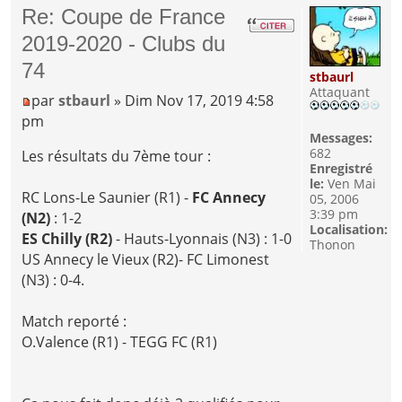
Re: Coupe de France
2019-2020 - Clubs du
74
stbaurl
Attaquant
par
stbaurl
» Dim Nov 17, 2019 4:58
pm
Messages:
682
Les résultats du 7ème tour :
Enregistré
le:
Ven Mai
RC Lons-Le Saunier (R1) -
FC Annecy
05, 2006
3:39 pm
(N2)
: 1-2
Localisation:
ES Chilly (R2)
- Hauts-Lyonnais (N3) : 1-0
Thonon
US Annecy le Vieux (R2)- FC Limonest
(N3) : 0-4.
Match reporté :
O.Valence (R1) - TEGG FC (R1)