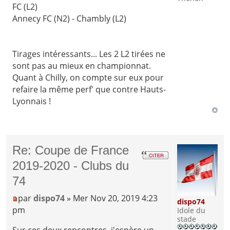
FC (L2)
Annecy FC (N2) - Chambly (L2)
Tirages intéressants... Les 2 L2 tirées ne
sont pas au mieux en championnat.
Quant à Chilly, on compte sur eux pour
refaire la même perf' que contre Hauts-
Lyonnais !
Re: Coupe de France
2019-2020 - Clubs du
74
par
dispo74
» Mer Nov 20, 2019 4:23
dispo74
pm
Idole du
stade
Sur ces deux rencontres, j'espère un