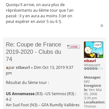
Quoiqu'il arrive, on aura plus de
réprésentants au 6ème tour que l'an
passé : il y en aura au moins 3 (et on
peut espérer en avoir 5 ou 6 !).
Re: Coupe de France
2019-2020 - Clubs du
74
stbaurl
Attaquant
par
stbaurl
» Dim Oct 13, 2019 9:37
pm
Messages:
682
Résultat du 5ème tour :
Enregistré
le:
Ven Mai
US Annemasse
(R3) –US Semnoz (R3) :
05, 2006
3:39 pm
4-2
Localisation:
Ain Sud Foot (N3) – GFA Rumilly Vallières
Thonon