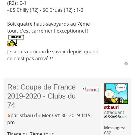
(R2) : 0-1
- ES Chilly (R2) - SC Cruas (R2) : 1-0
Soit quatre haut-savoyards au 7ème
tour, c'est carrément exceptionnel !
Je serais curieux de savoir depuis quand
ce n'est pas arrivé !?
Re: Coupe de France
2019-2020 - Clubs du
74
stbaurl
Attaquant
par
stbaurl
» Mer Oct 30, 2019 1:15
pm
Messages:
682
Tirage du 7ème tour