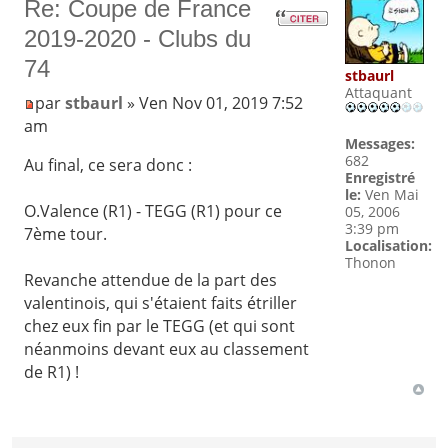
Re: Coupe de France
2019-2020 - Clubs du
74
stbaurl
Attaquant
par
stbaurl
» Ven Nov 01, 2019 7:52
am
Messages:
682
Au final, ce sera donc :
Enregistré
le:
Ven Mai
O.Valence (R1) - TEGG (R1) pour ce
05, 2006
3:39 pm
7ème tour.
Localisation:
Thonon
Revanche attendue de la part des
valentinois, qui s'étaient faits étriller
chez eux fin par le TEGG (et qui sont
néanmoins devant eux au classement
de R1) !