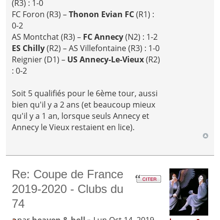
(R3) : 1-0
FC Foron (R3) –
Thonon Evian FC
(R1) :
0-2
AS Montchat (R3) –
FC Annecy
(N2) : 1-2
ES Chilly
(R2) – AS Villefontaine (R3) : 1-0
Reignier (D1) –
US Annecy-Le-Vieux
(R2)
: 0-2
Soit 5 qualifiés pour le 6ème tour, aussi
bien qu'il y a 2 ans (et beaucoup mieux
qu'il y a 1 an, lorsque seuls Annecy et
Annecy le Vieux restaient en lice).
Re: Coupe de France
2019-2020 - Clubs du
74