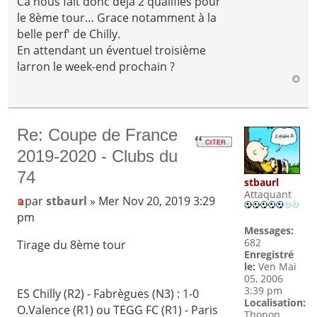
Ca nous fait donc déjà 2 qualifiés pour
le 8ème tour… Grace notamment à la
belle perf' de Chilly.
En attendant un éventuel troisième
larron le week-end prochain ?
Re: Coupe de France
2019-2020 - Clubs du
74
stbaurl
Attaquant
par
stbaurl
» Mer Nov 20, 2019 3:29
pm
Messages:
682
Tirage du 8ème tour
Enregistré
le:
Ven Mai
05, 2006
3:39 pm
ES Chilly (R2) - Fabrègues (N3) : 1-0
Localisation:
O.Valence (R1) ou TEGG FC (R1) - Paris
Thonon