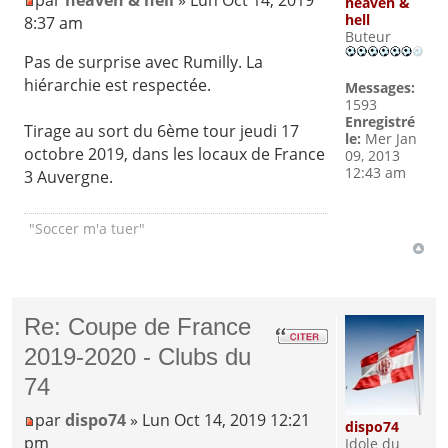
par
heaven & hell
» Lun Oct 14, 2019
heaven &
hell
8:37 am
Buteur
Pas de surprise avec Rumilly. La
hiérarchie est respectée.
Messages:
1593
Enregistré
Tirage au sort du 6ème tour jeudi 17
le:
Mer Jan
octobre 2019, dans les locaux de France
09, 2013
12:43 am
3 Auvergne.
"Soccer m'a tuer"
Re: Coupe de France
2019-2020 - Clubs du
74
par
dispo74
» Lun Oct 14, 2019 12:21
dispo74
pm
Idole du