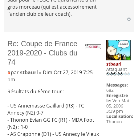
gros morceau (qui est accessoirement
l'ancien club de leur coach).
Re: Coupe de France
2019-2020 - Clubs du
74
stbaurl
Attaquant
par
stbaurl
» Dim Oct 27, 2019 7:25
pm
Messages:
682
Résultats du 6ème tour :
Enregistré
le:
Ven Mai
- US Annemasse Gaillard (R3) - FC
05, 2006
3:39 pm
Annecy (N2) 0-7
Localisation:
- Thonon Evian GG FC (R1) - MDA Foot
Thonon
(N2) : 1-0
- AS Craponne (D1) - US Annecy le Vieux