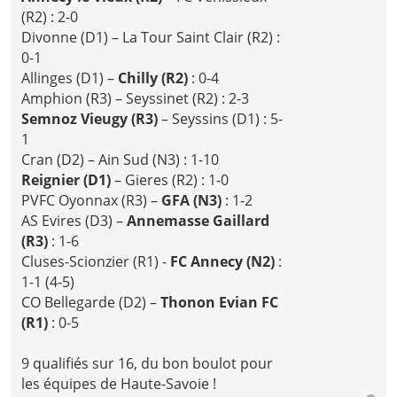
(R2) : 2-0
Divonne (D1) – La Tour Saint Clair (R2) :
0-1
Allinges (D1) –
Chilly (R2)
: 0-4
Amphion (R3) – Seyssinet (R2) : 2-3
Semnoz Vieugy (R3)
– Seyssins (D1) : 5-
1
Cran (D2) – Ain Sud (N3) : 1-10
Reignier (D1)
– Gieres (R2) : 1-0
PVFC Oyonnax (R3) –
GFA (N3)
: 1-2
AS Evires (D3) –
Annemasse Gaillard
(R3)
: 1-6
Cluses-Scionzier (R1) -
FC Annecy (N2)
:
1-1 (4-5)
CO Bellegarde (D2) –
Thonon Evian FC
(R1)
: 0-5
9 qualifiés sur 16, du bon boulot pour
les équipes de Haute-Savoie !