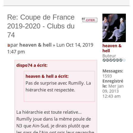
Re: Coupe de France
2019-2020 - Clubs du
74
par
heaven & hell
» Lun Oct 14, 2019
heaven &
hell
1:47 pm
Buteur
dispo74 a écrit:
Messages:
1593
heaven & hell a écrit:
Enregistré
Pas de surprise avec Rumilly. La
le:
Mer Jan
hiérarchie est respectée.
09, 2013
12:43 am
La hiérarchie est toute relative...
Rumilly joue dans la même poule de
N3 que Ain-Sud, je dirais plutôt que
les gars de l'Ain ont pris leur revanche