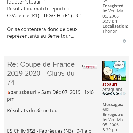
682
[quote="stbaurl"]
Enregistré
Résultat du match reporté :
le:
Ven Mai
O.Valence (R1) - TEGG FC (R1) : 3-1
05, 2006
3:39 pm
Localisation:
On se contentera donc de deux
Thonon
représentants au 8eme tour...
Re: Coupe de France
2019-2020 - Clubs du
74
stbaurl
Attaquant
par
stbaurl
» Sam Déc 07, 2019 11:46
pm
Messages:
682
Résultats du 8ème tour
Enregistré
le:
Ven Mai
05, 2006
3:39 pm
ES Chilly (R2) - Fabrègues (N3) : 0-1 a.p.