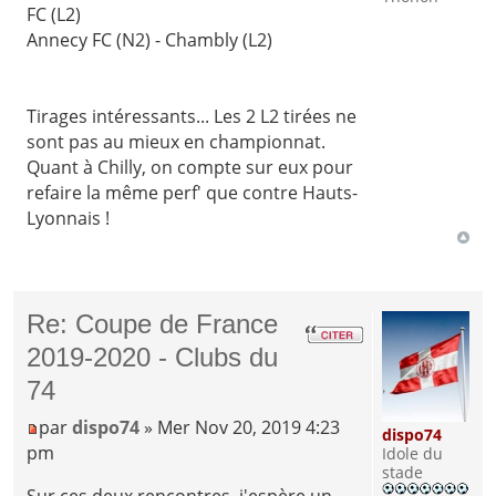
FC (L2)
Annecy FC (N2) - Chambly (L2)
Tirages intéressants... Les 2 L2 tirées ne
sont pas au mieux en championnat.
Quant à Chilly, on compte sur eux pour
refaire la même perf' que contre Hauts-
Lyonnais !
Re: Coupe de France
2019-2020 - Clubs du
74
par
dispo74
» Mer Nov 20, 2019 4:23
dispo74
pm
Idole du
stade
Sur ces deux rencontres, j'espère un