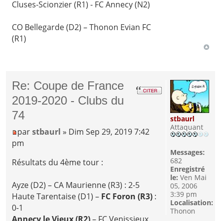
Cluses-Scionzier (R1) - FC Annecy (N2)
CO Bellegarde (D2) – Thonon Evian FC
(R1)
Re: Coupe de France
2019-2020 - Clubs du
74
stbaurl
Attaquant
par
stbaurl
» Dim Sep 29, 2019 7:42
pm
Messages:
682
Résultats du 4ème tour :
Enregistré
le:
Ven Mai
Ayze (D2) – CA Maurienne (R3) : 2-5
05, 2006
3:39 pm
Haute Tarentaise (D1) –
FC Foron (R3)
:
Localisation:
0-1
Thonon
Annecy le Vieux (R2)
– FC Venissieux