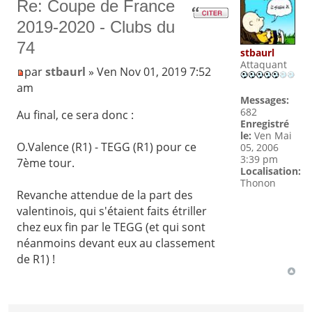
Re: Coupe de France
2019-2020 - Clubs du
74
stbaurl
Attaquant
par
stbaurl
» Ven Nov 01, 2019 7:52
am
Messages:
682
Au final, ce sera donc :
Enregistré
le:
Ven Mai
O.Valence (R1) - TEGG (R1) pour ce
05, 2006
3:39 pm
7ème tour.
Localisation:
Thonon
Revanche attendue de la part des
valentinois, qui s'étaient faits étriller
chez eux fin par le TEGG (et qui sont
néanmoins devant eux au classement
de R1) !