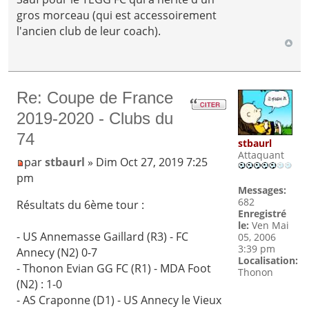
gros morceau (qui est accessoirement
l'ancien club de leur coach).
Re: Coupe de France
2019-2020 - Clubs du
74
stbaurl
Attaquant
par
stbaurl
» Dim Oct 27, 2019 7:25
pm
Messages:
682
Résultats du 6ème tour :
Enregistré
le:
Ven Mai
- US Annemasse Gaillard (R3) - FC
05, 2006
3:39 pm
Annecy (N2) 0-7
Localisation:
- Thonon Evian GG FC (R1) - MDA Foot
Thonon
(N2) : 1-0
- AS Craponne (D1) - US Annecy le Vieux