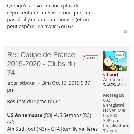
Quoiqu'il arrive, on aura plus de
réprésentants au 6ème tour que l'an
passé : il y en aura au moins 3 (et on
peut espérer en avoir 5 ou 6 !).
Re: Coupe de France
2019-2020 - Clubs du
74
stbaurl
Attaquant
par
stbaurl
» Dim Oct 13, 2019 9:37
pm
Messages:
682
Résultat du 5ème tour :
Enregistré
le:
Ven Mai
US Annemasse
(R3) –US Semnoz (R3) :
05, 2006
3:39 pm
4-2
Localisation:
Ain Sud Foot (N3) – GFA Rumilly Vallières
Thonon