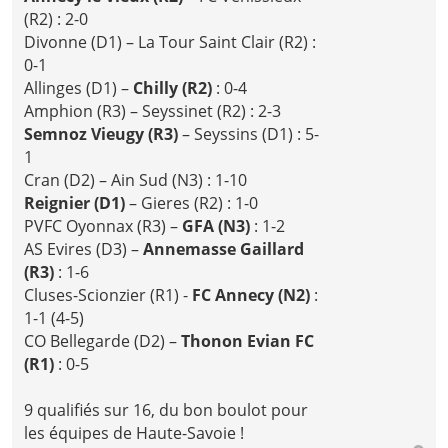
(R2) : 2-0
Divonne (D1) – La Tour Saint Clair (R2) :
0-1
Allinges (D1) –
Chilly (R2)
: 0-4
Amphion (R3) – Seyssinet (R2) : 2-3
Semnoz Vieugy (R3)
– Seyssins (D1) : 5-
1
Cran (D2) – Ain Sud (N3) : 1-10
Reignier (D1)
– Gieres (R2) : 1-0
PVFC Oyonnax (R3) –
GFA (N3)
: 1-2
AS Evires (D3) –
Annemasse Gaillard
(R3)
: 1-6
Cluses-Scionzier (R1) -
FC Annecy (N2)
:
1-1 (4-5)
CO Bellegarde (D2) –
Thonon Evian FC
(R1)
: 0-5
9 qualifiés sur 16, du bon boulot pour
les équipes de Haute-Savoie !