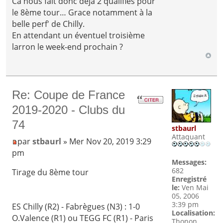
Ca nous fait donc déjà 2 qualifiés pour
le 8ème tour… Grace notamment à la
belle perf' de Chilly.
En attendant un éventuel troisième
larron le week-end prochain ?
Re: Coupe de France
2019-2020 - Clubs du
74
stbaurl
Attaquant
par
stbaurl
» Mer Nov 20, 2019 3:29
pm
Messages:
682
Tirage du 8ème tour
Enregistré
le:
Ven Mai
05, 2006
3:39 pm
ES Chilly (R2) - Fabrègues (N3) : 1-0
Localisation:
O.Valence (R1) ou TEGG FC (R1) - Paris
Thonon