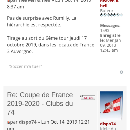
par
heaven & hell
» Lun Oct 14, 2019
heaven &
hell
8:37 am
Buteur
Pas de surprise avec Rumilly. La
hiérarchie est respectée.
Messages:
1593
Enregistré
Tirage au sort du 6ème tour jeudi 17
le:
Mer Jan
octobre 2019, dans les locaux de France
09, 2013
12:43 am
3 Auvergne.
"Soccer m'a tuer"
Re: Coupe de France
2019-2020 - Clubs du
74
par
dispo74
» Lun Oct 14, 2019 12:21
dispo74
pm
Idole du