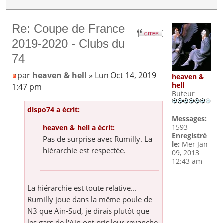
Re: Coupe de France
2019-2020 - Clubs du
74
par
heaven & hell
» Lun Oct 14, 2019
heaven &
hell
1:47 pm
Buteur
dispo74 a écrit:
Messages:
1593
heaven & hell a écrit:
Enregistré
Pas de surprise avec Rumilly. La
le:
Mer Jan
hiérarchie est respectée.
09, 2013
12:43 am
La hiérarchie est toute relative...
Rumilly joue dans la même poule de
N3 que Ain-Sud, je dirais plutôt que
les gars de l'Ain ont pris leur revanche