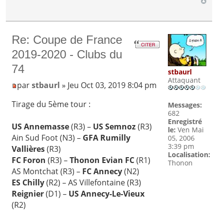
Re: Coupe de France
2019-2020 - Clubs du
74
stbaurl
Attaquant
par
stbaurl
» Jeu Oct 03, 2019 8:04 pm
Tirage du 5ème tour :
Messages:
682
Enregistré
US Annemasse
(R3) –
US Semnoz
(R3)
le:
Ven Mai
Ain Sud Foot (N3) –
GFA Rumilly
05, 2006
3:39 pm
Vallières
(R3)
Localisation:
FC Foron
(R3) –
Thonon Evian FC
(R1)
Thonon
AS Montchat (R3) –
FC Annecy
(N2)
ES Chilly
(R2) – AS Villefontaine (R3)
Reignier
(D1) –
US Annecy-Le-Vieux
(R2)