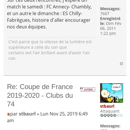
match le samedi : FC Annecy- Chambly,
Messages:
et un autre le dimanche : ES Chilly-
7607
Enregistré
Fabrègues, histoire d'aller encourager
le:
Dim Fév
nos deux équipes.
06, 2011
1:22 pm
C'est parce que la vitesse de la lumière est
supérieure à celle du son que
certains ont l'air brillant avant d'avoir l'air
con.
Re: Coupe de France
2019-2020 - Clubs du
74
stbaurl
Attaquant
par
stbaurl
» Lun Nov 25, 2019 6:49
am
Messages: