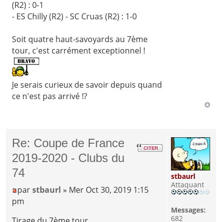
(R2) : 0-1
- ES Chilly (R2) - SC Cruas (R2) : 1-0
Soit quatre haut-savoyards au 7ème
tour, c'est carrément exceptionnel !
Je serais curieux de savoir depuis quand
ce n'est pas arrivé !?
Re: Coupe de France
2019-2020 - Clubs du
74
stbaurl
Attaquant
par
stbaurl
» Mer Oct 30, 2019 1:15
pm
Messages:
682
Tirage du 7ème tour