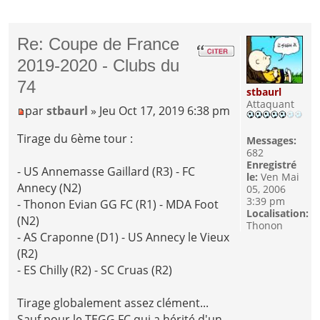
Re: Coupe de France
2019-2020 - Clubs du
74
stbaurl
Attaquant
par
stbaurl
» Jeu Oct 17, 2019 6:38 pm
Tirage du 6ème tour :
Messages:
682
Enregistré
- US Annemasse Gaillard (R3) - FC
le:
Ven Mai
Annecy (N2)
05, 2006
3:39 pm
- Thonon Evian GG FC (R1) - MDA Foot
Localisation:
(N2)
Thonon
- AS Craponne (D1) - US Annecy le Vieux
(R2)
- ES Chilly (R2) - SC Cruas (R2)
Tirage globalement assez clément...
Sauf pour le TEGG FC qui a hérité d'un