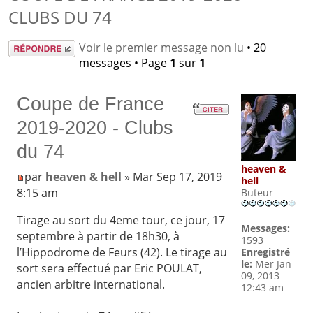
CLUBS DU 74
Répondre
Voir le premier message non lu
• 20
messages • Page
1
sur
1
Coupe de France
2019-2020 - Clubs
du 74
heaven &
par
heaven & hell
» Mar Sep 17, 2019
hell
8:15 am
Buteur
Tirage au sort du 4eme tour, ce jour, 17
Messages:
septembre à partir de 18h30, à
1593
l’Hippodrome de Feurs (42). Le tirage au
Enregistré
le:
Mer Jan
sort sera effectué par Eric POULAT,
09, 2013
ancien arbitre international.
12:43 am