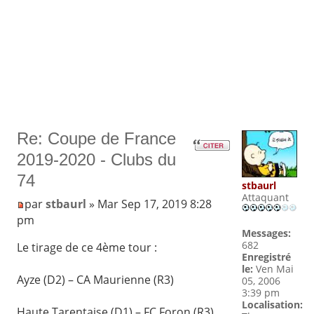
Re: Coupe de France
2019-2020 - Clubs du
74
stbaurl
Attaquant
par
stbaurl
» Mar Sep 17, 2019 8:28
pm
Messages:
682
Le tirage de ce 4ème tour :
Enregistré
le:
Ven Mai
Ayze (D2) – CA Maurienne (R3)
05, 2006
3:39 pm
Localisation:
Haute Tarentaise (D1) – FC Foron (R3)