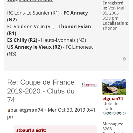
Enregistré
le:
Ven Mai
RC Lons-Le Saunier (R1) -
FC Annecy
05, 2006
3:39 pm
(N2)
Localisation:
FC Vaulx en Velin (R1) -
Thonon Evian
Thonon
(R1)
ES Chilly (R2)
- Hauts-Lyonnais (N3)
US Annecy le Vieux (R2)
- FC Limonest
(N3)
Re: Coupe de France
2019-2020 - Clubs du
etgman74
74
Idole du
stade
par
etgman74
» Mer Oct 30, 2019 9:41
pm
Messages:
3268
stbaurl a écrit: