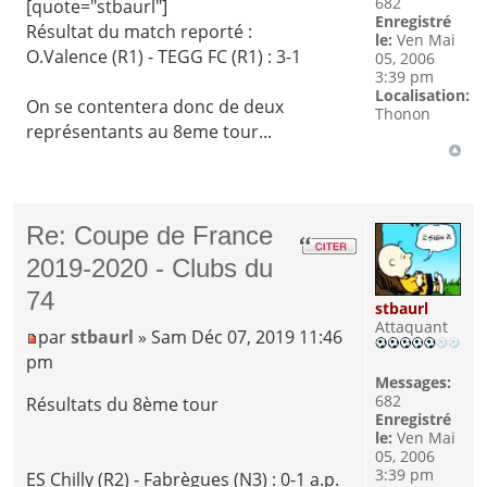
682
[quote="stbaurl"]
Enregistré
Résultat du match reporté :
le:
Ven Mai
O.Valence (R1) - TEGG FC (R1) : 3-1
05, 2006
3:39 pm
Localisation:
On se contentera donc de deux
Thonon
représentants au 8eme tour...
Re: Coupe de France
2019-2020 - Clubs du
74
stbaurl
Attaquant
par
stbaurl
» Sam Déc 07, 2019 11:46
pm
Messages:
682
Résultats du 8ème tour
Enregistré
le:
Ven Mai
05, 2006
3:39 pm
ES Chilly (R2) - Fabrègues (N3) : 0-1 a.p.