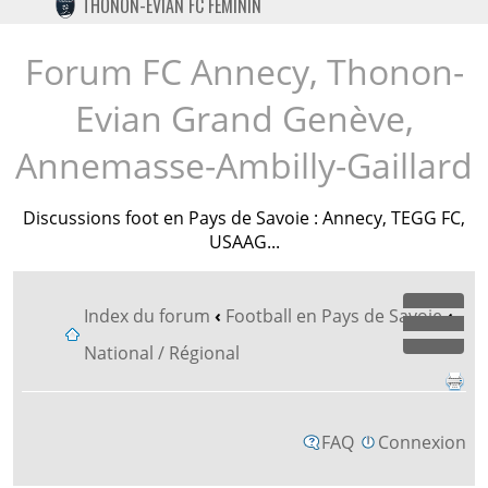
THONON-EVIAN FC FÉMININ
TWITTER
INSTAGRAM
Forum FC Annecy, Thonon-
Evian Grand Genève,
Annemasse-Ambilly-Gaillard
Discussions foot en Pays de Savoie : Annecy, TEGG FC,
USAAG...
Index du forum
‹
Football en Pays de Savoie
‹
Dépl
National / Régional
FAQ
Connexion