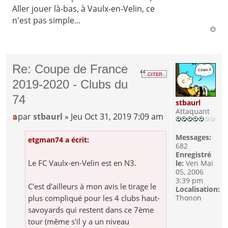
Aller jouer là-bas, à Vaulx-en-Velin, ce
n'est pas simple...
Re: Coupe de France
2019-2020 - Clubs du
74
stbaurl
Attaquant
par
stbaurl
» Jeu Oct 31, 2019 7:09 am
Messages:
etgman74 a écrit:
682
Enregistré
Le FC Vaulx-en-Velin est en N3.
le:
Ven Mai
05, 2006
3:39 pm
C'est d'ailleurs à mon avis le tirage le
Localisation:
plus compliqué pour les 4 clubs haut-
Thonon
savoyards qui restent dans ce 7ème
tour (même s'il y a un niveau