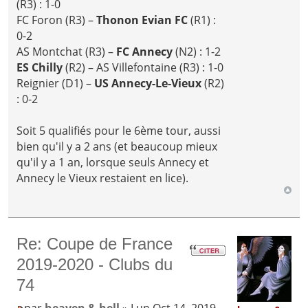
(R3) : 1-0
FC Foron (R3) –
Thonon Evian FC
(R1) :
0-2
AS Montchat (R3) –
FC Annecy
(N2) : 1-2
ES Chilly
(R2) – AS Villefontaine (R3) : 1-0
Reignier (D1) –
US Annecy-Le-Vieux
(R2)
: 0-2
Soit 5 qualifiés pour le 6ème tour, aussi
bien qu'il y a 2 ans (et beaucoup mieux
qu'il y a 1 an, lorsque seuls Annecy et
Annecy le Vieux restaient en lice).
Re: Coupe de France
2019-2020 - Clubs du
74