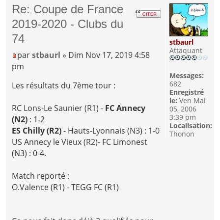
Re: Coupe de France
2019-2020 - Clubs du
74
stbaurl
Attaquant
par
stbaurl
» Dim Nov 17, 2019 4:58
pm
Messages:
682
Les résultats du 7ème tour :
Enregistré
le:
Ven Mai
RC Lons-Le Saunier (R1) -
FC Annecy
05, 2006
3:39 pm
(N2)
: 1-2
Localisation:
ES Chilly (R2)
- Hauts-Lyonnais (N3) : 1-0
Thonon
US Annecy le Vieux (R2)- FC Limonest
(N3) : 0-4.
Match reporté :
O.Valence (R1) - TEGG FC (R1)