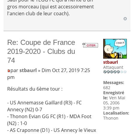
gros morceau (qui est accessoirement
l'ancien club de leur coach).
Re: Coupe de France
2019-2020 - Clubs du
74
stbaurl
Attaquant
par
stbaurl
» Dim Oct 27, 2019 7:25
pm
Messages:
682
Résultats du 6ème tour :
Enregistré
le:
Ven Mai
- US Annemasse Gaillard (R3) - FC
05, 2006
3:39 pm
Annecy (N2) 0-7
Localisation:
- Thonon Evian GG FC (R1) - MDA Foot
Thonon
(N2) : 1-0
- AS Craponne (D1) - US Annecy le Vieux