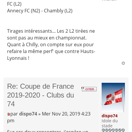
FC (L2)
Annecy FC (N2) - Chambly (L2)
Tirages intéressants... Les 2 L2 tirées ne
sont pas au mieux en championnat.
Quant à Chilly, on compte sur eux pour
refaire la même perf' que contre Hauts-
Lyonnais !
Re: Coupe de France
2019-2020 - Clubs du
74
par
dispo74
» Mer Nov 20, 2019 4:23
dispo74
pm
Idole du
stade
Sur ces deux rencontres, j'espère un