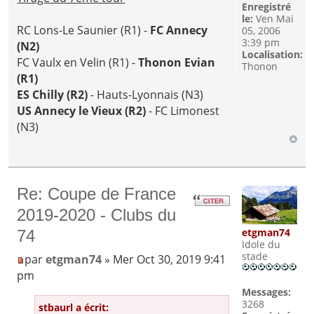
Enregistré
le:
Ven Mai
RC Lons-Le Saunier (R1) -
FC Annecy
05, 2006
3:39 pm
(N2)
Localisation:
FC Vaulx en Velin (R1) -
Thonon Evian
Thonon
(R1)
ES Chilly (R2)
- Hauts-Lyonnais (N3)
US Annecy le Vieux (R2)
- FC Limonest
(N3)
Re: Coupe de France
2019-2020 - Clubs du
etgman74
74
Idole du
stade
par
etgman74
» Mer Oct 30, 2019 9:41
pm
Messages:
3268
stbaurl a écrit: