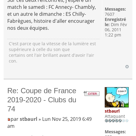
match le samedi : FC Annecy- Chambly,
Messages:
et un autre le dimanche : ES Chilly-
7607
Enregistré
Fabrègues, histoire d'aller encourager
le:
Dim Fév
nos deux équipes.
06, 2011
1:22 pm
C'est parce que la vitesse de la lumière est
supérieure à celle du son que
certains ont l'air brillant avant d'avoir l'air
con.
Re: Coupe de France
2019-2020 - Clubs du
74
stbaurl
Attaquant
par
stbaurl
» Lun Nov 25, 2019 6:49
am
Messages: