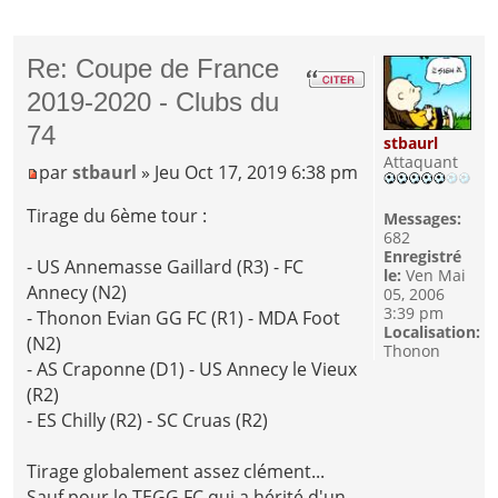
Re: Coupe de France
2019-2020 - Clubs du
74
stbaurl
Attaquant
par
stbaurl
» Jeu Oct 17, 2019 6:38 pm
Tirage du 6ème tour :
Messages:
682
Enregistré
- US Annemasse Gaillard (R3) - FC
le:
Ven Mai
Annecy (N2)
05, 2006
3:39 pm
- Thonon Evian GG FC (R1) - MDA Foot
Localisation:
(N2)
Thonon
- AS Craponne (D1) - US Annecy le Vieux
(R2)
- ES Chilly (R2) - SC Cruas (R2)
Tirage globalement assez clément...
Sauf pour le TEGG FC qui a hérité d'un