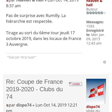
par
heaven & hell
» Lun Oct 14, 2019
heaven &
hell
8:37 am
Buteur
Pas de surprise avec Rumilly. La
hiérarchie est respectée.
Messages:
1593
Enregistré
Tirage au sort du 6ème tour jeudi 17
le:
Mer Jan
octobre 2019, dans les locaux de France
09, 2013
12:43 am
3 Auvergne.
"Soccer m'a tuer"
Re: Coupe de France
2019-2020 - Clubs du
74
par
dispo74
» Lun Oct 14, 2019 12:21
dispo74
pm
Idole du