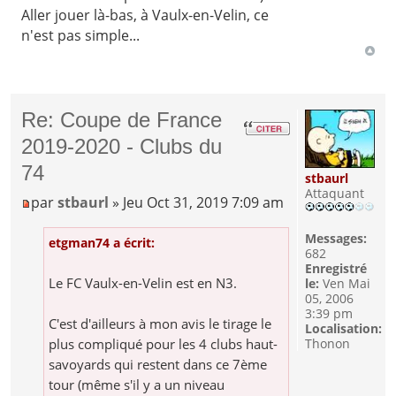
Aller jouer là-bas, à Vaulx-en-Velin, ce
n'est pas simple...
Re: Coupe de France
2019-2020 - Clubs du
74
stbaurl
Attaquant
par
stbaurl
» Jeu Oct 31, 2019 7:09 am
Messages:
etgman74 a écrit:
682
Enregistré
Le FC Vaulx-en-Velin est en N3.
le:
Ven Mai
05, 2006
3:39 pm
C'est d'ailleurs à mon avis le tirage le
Localisation:
plus compliqué pour les 4 clubs haut-
Thonon
savoyards qui restent dans ce 7ème
tour (même s'il y a un niveau