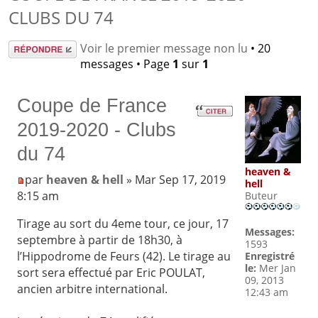
CLUBS DU 74
Répondre
Voir le premier message non lu
• 20
messages • Page
1
sur
1
Coupe de France
2019-2020 - Clubs
du 74
heaven &
par
heaven & hell
» Mar Sep 17, 2019
hell
8:15 am
Buteur
Tirage au sort du 4eme tour, ce jour, 17
Messages:
septembre à partir de 18h30, à
1593
l’Hippodrome de Feurs (42). Le tirage au
Enregistré
le:
Mer Jan
sort sera effectué par Eric POULAT,
09, 2013
ancien arbitre international.
12:43 am