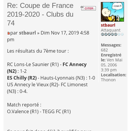
Re: Coupe de France
2019-2020 - Clubs du
74
stbaurl
Attaquant
par
stbaurl
» Dim Nov 17, 2019 4:58
pm
Messages:
682
Les résultats du 7ème tour :
Enregistré
le:
Ven Mai
RC Lons-Le Saunier (R1) -
FC Annecy
05, 2006
3:39 pm
(N2)
: 1-2
Localisation:
ES Chilly (R2)
- Hauts-Lyonnais (N3) : 1-0
Thonon
US Annecy le Vieux (R2)- FC Limonest
(N3) : 0-4.
Match reporté :
O.Valence (R1) - TEGG FC (R1)