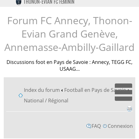
THONON-EVIAN FC FÉMININ
TWITTER
INSTAGRAM
Forum FC Annecy, Thonon-
Evian Grand Genève,
Annemasse-Ambilly-Gaillard
Discussions foot en Pays de Savoie : Annecy, TEGG FC,
USAAG...
Index du forum
‹
Football en Pays de Savoie
‹
Dépl
National / Régional
FAQ
Connexion