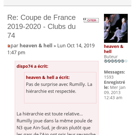
Re: Coupe de France
2019-2020 - Clubs du
74
par
heaven & hell
» Lun Oct 14, 2019
heaven &
hell
1:47 pm
Buteur
dispo74 a écrit:
Messages:
1593
heaven & hell a écrit:
Enregistré
Pas de surprise avec Rumilly. La
le:
Mer Jan
hiérarchie est respectée.
09, 2013
12:43 am
La hiérarchie est toute relative...
Rumilly joue dans la même poule de
N3 que Ain-Sud, je dirais plutôt que
les gars de l'Ain ont pris leur revanche