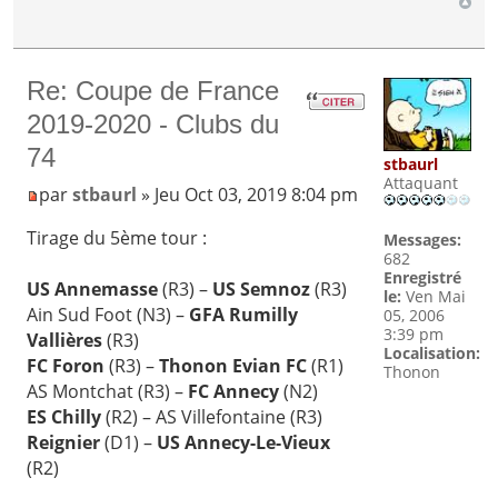
Re: Coupe de France
2019-2020 - Clubs du
74
stbaurl
Attaquant
par
stbaurl
» Jeu Oct 03, 2019 8:04 pm
Tirage du 5ème tour :
Messages:
682
Enregistré
US Annemasse
(R3) –
US Semnoz
(R3)
le:
Ven Mai
Ain Sud Foot (N3) –
GFA Rumilly
05, 2006
3:39 pm
Vallières
(R3)
Localisation:
FC Foron
(R3) –
Thonon Evian FC
(R1)
Thonon
AS Montchat (R3) –
FC Annecy
(N2)
ES Chilly
(R2) – AS Villefontaine (R3)
Reignier
(D1) –
US Annecy-Le-Vieux
(R2)