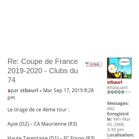
Re: Coupe de France
2019-2020 - Clubs du
74
stbaurl
Attaquant
par
stbaurl
» Mar Sep 17, 2019 8:28
pm
Messages:
682
Le tirage de ce 4ème tour :
Enregistré
le:
Ven Mai
Ayze (D2) – CA Maurienne (R3)
05, 2006
3:39 pm
Localisation:
Haute Tarentaise (D1) – FC Foron (R3)