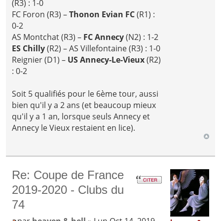
(R3) : 1-0
FC Foron (R3) –
Thonon Evian FC
(R1) :
0-2
AS Montchat (R3) –
FC Annecy
(N2) : 1-2
ES Chilly
(R2) – AS Villefontaine (R3) : 1-0
Reignier (D1) –
US Annecy-Le-Vieux
(R2)
: 0-2
Soit 5 qualifiés pour le 6ème tour, aussi
bien qu'il y a 2 ans (et beaucoup mieux
qu'il y a 1 an, lorsque seuls Annecy et
Annecy le Vieux restaient en lice).
Re: Coupe de France
2019-2020 - Clubs du
74