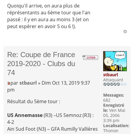
Quoiqu'il arrive, on aura plus de
réprésentants au 6ème tour que l'an
passé : il y en aura au moins 3 (et on
peut espérer en avoir 5 ou 6 !).
Re: Coupe de France
2019-2020 - Clubs du
74
stbaurl
Attaquant
par
stbaurl
» Dim Oct 13, 2019 9:37
pm
Messages:
682
Résultat du 5ème tour :
Enregistré
le:
Ven Mai
US Annemasse
(R3) –US Semnoz (R3) :
05, 2006
3:39 pm
4-2
Localisation:
Ain Sud Foot (N3) – GFA Rumilly Vallières
Thonon