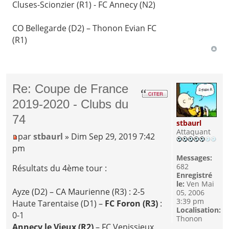
Cluses-Scionzier (R1) - FC Annecy (N2)
CO Bellegarde (D2) – Thonon Evian FC
(R1)
Re: Coupe de France
2019-2020 - Clubs du
74
stbaurl
Attaquant
par
stbaurl
» Dim Sep 29, 2019 7:42
pm
Messages:
682
Résultats du 4ème tour :
Enregistré
le:
Ven Mai
Ayze (D2) – CA Maurienne (R3) : 2-5
05, 2006
3:39 pm
Haute Tarentaise (D1) –
FC Foron (R3)
:
Localisation:
0-1
Thonon
Annecy le Vieux (R2)
– FC Venissieux