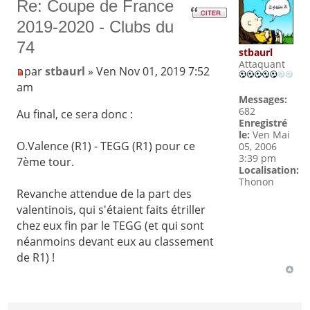
Re: Coupe de France
2019-2020 - Clubs du
74
stbaurl
Attaquant
par
stbaurl
» Ven Nov 01, 2019 7:52
am
Messages:
682
Au final, ce sera donc :
Enregistré
le:
Ven Mai
O.Valence (R1) - TEGG (R1) pour ce
05, 2006
3:39 pm
7ème tour.
Localisation:
Thonon
Revanche attendue de la part des
valentinois, qui s'étaient faits étriller
chez eux fin par le TEGG (et qui sont
néanmoins devant eux au classement
de R1) !