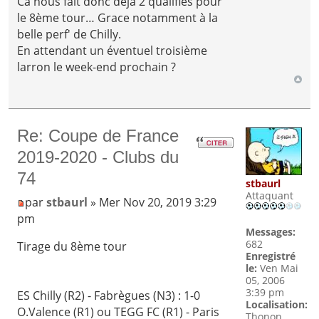
Ca nous fait donc déjà 2 qualifiés pour
le 8ème tour… Grace notamment à la
belle perf' de Chilly.
En attendant un éventuel troisième
larron le week-end prochain ?
Re: Coupe de France
2019-2020 - Clubs du
74
stbaurl
Attaquant
par
stbaurl
» Mer Nov 20, 2019 3:29
pm
Messages:
682
Tirage du 8ème tour
Enregistré
le:
Ven Mai
05, 2006
3:39 pm
ES Chilly (R2) - Fabrègues (N3) : 1-0
Localisation:
O.Valence (R1) ou TEGG FC (R1) - Paris
Thonon