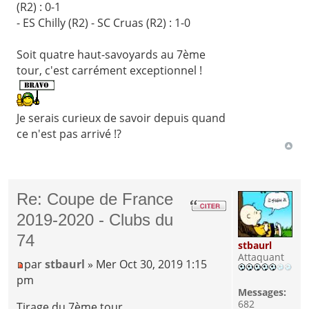
(R2) : 0-1
- ES Chilly (R2) - SC Cruas (R2) : 1-0
Soit quatre haut-savoyards au 7ème
tour, c'est carrément exceptionnel !
Je serais curieux de savoir depuis quand
ce n'est pas arrivé !?
Re: Coupe de France
2019-2020 - Clubs du
74
stbaurl
Attaquant
par
stbaurl
» Mer Oct 30, 2019 1:15
pm
Messages:
682
Tirage du 7ème tour