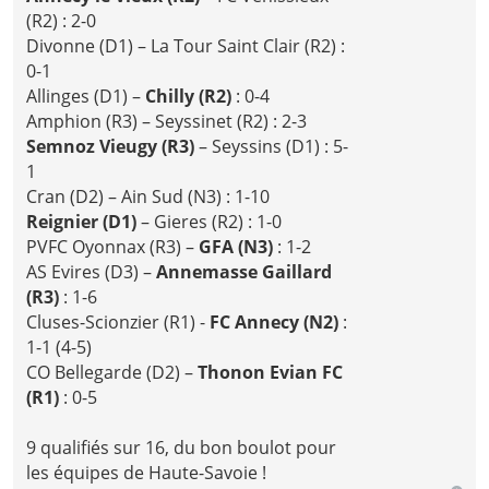
(R2) : 2-0
Divonne (D1) – La Tour Saint Clair (R2) :
0-1
Allinges (D1) –
Chilly (R2)
: 0-4
Amphion (R3) – Seyssinet (R2) : 2-3
Semnoz Vieugy (R3)
– Seyssins (D1) : 5-
1
Cran (D2) – Ain Sud (N3) : 1-10
Reignier (D1)
– Gieres (R2) : 1-0
PVFC Oyonnax (R3) –
GFA (N3)
: 1-2
AS Evires (D3) –
Annemasse Gaillard
(R3)
: 1-6
Cluses-Scionzier (R1) -
FC Annecy (N2)
:
1-1 (4-5)
CO Bellegarde (D2) –
Thonon Evian FC
(R1)
: 0-5
9 qualifiés sur 16, du bon boulot pour
les équipes de Haute-Savoie !