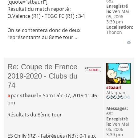
682
[quote="stbaurl"]
Enregistré
Résultat du match reporté :
le:
Ven Mai
O.Valence (R1) - TEGG FC (R1) : 3-1
05, 2006
3:39 pm
Localisation:
On se contentera donc de deux
Thonon
représentants au 8eme tour...
Re: Coupe de France
2019-2020 - Clubs du
74
stbaurl
Attaquant
par
stbaurl
» Sam Déc 07, 2019 11:46
pm
Messages:
682
Résultats du 8ème tour
Enregistré
le:
Ven Mai
05, 2006
3:39 pm
ES Chilly (R2) - Fabrègues (N3) : 0-1 a.p.