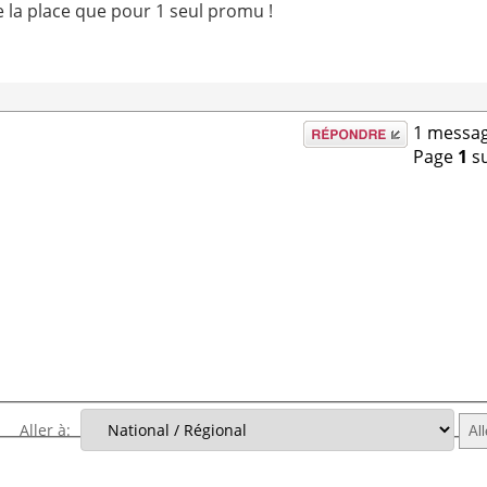
de la place que pour 1 seul promu !
Répondre
1 messag
Page
1
s
Aller à: