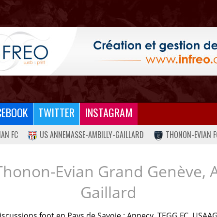
CEBOOK
TWITTER
INSTAGRAM
IAN FC
US ANNEMASSE-AMBILLY-GAILLARD
THONON-EVIAN F
Thonon-Evian Grand Genève, 
Gaillard
iscussions foot en Pays de Savoie : Annecy, TEGG FC, USAAG.