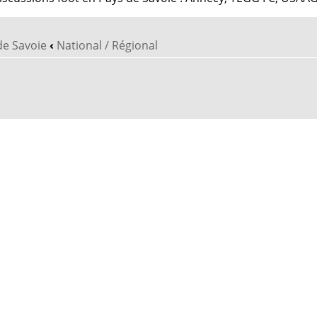
de Savoie
‹
National / Régional