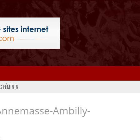
C FÉMININ
Annemasse-Ambilly-
..