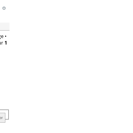
e •
ur
1