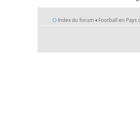
Index du forum
‹
Football en Pays 