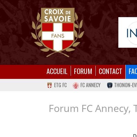
ACCUEIL
FORUM
CONTACT
FA
ETG FC
FC ANNECY
THONON-EV
Forum FC Annecy, 
D