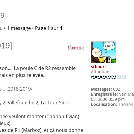
9]
lu
• 1 message • Page
1
sur
1
019]
stbaurl
son.... La poule C de R2 ressemble
Attaquant
ais en plus relevée...
... 2018-2019/
Messages:
682
Enregistré le:
Ven Ma
05, 2006 3:39 pm
 2, Villefranche 2, La Tour Saint-
Localisation:
Thonon
nnée veulent monter (Thonon-Evian)
ieux).
gués de R1 (Marboz), et çà nous donne