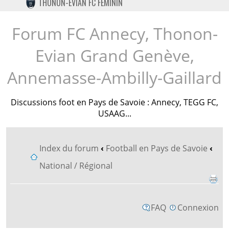
THONON-EVIAN FC FÉMININ
TWITTER
INSTAGRAM
Forum FC Annecy, Thonon-
Evian Grand Genève,
Annemasse-Ambilly-Gaillard
Discussions foot en Pays de Savoie : Annecy, TEGG FC,
USAAG...
Index du forum
‹
Football en Pays de Savoie
‹
National / Régional
FAQ
Connexion