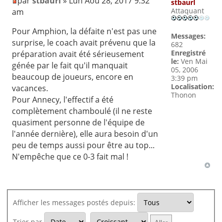
par
stbaurl
» Lun Aoû 28, 2017 9:32
stbaurl
Attaquant
am
Pour Amphion, la défaite n'est pas une
Messages:
surprise, le coach avait prévenu que la
682
Enregistré
préparation avait été sérieusement
le:
Ven Mai
génée par le fait qu'il manquait
05, 2006
beaucoup de joueurs, encore en
3:39 pm
Localisation:
vacances.
Thonon
Pour Annecy, l'effectif a été
complètement chamboulé (il ne reste
quasiment personne de l'équipe de
l'année dernière), elle aura besoin d'un
peu de temps aussi pour être au top...
N'empêche que ce 0-3 fait mal !
Afficher les messages postés depuis:
Trier par