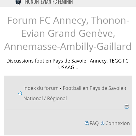
THONON-EVIAN FC FÉMININ
TWITTER
INSTAGRAM
Forum FC Annecy, Thonon-
Evian Grand Genève,
Annemasse-Ambilly-Gaillard
Discussions foot en Pays de Savoie : Annecy, TEGG FC,
USAAG...
Index du forum
‹
Football en Pays de Savoie
‹
National / Régional
FAQ
Connexion