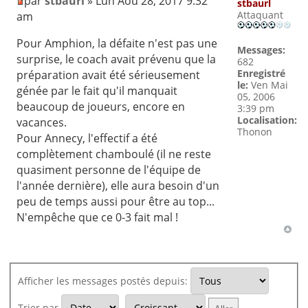
par
stbaurl
» Lun Aoû 28, 2017 9:32
stbaurl
Attaquant
am
Pour Amphion, la défaite n'est pas une
Messages:
surprise, le coach avait prévenu que la
682
Enregistré
préparation avait été sérieusement
le:
Ven Mai
génée par le fait qu'il manquait
05, 2006
beaucoup de joueurs, encore en
3:39 pm
Localisation:
vacances.
Thonon
Pour Annecy, l'effectif a été
complètement chamboulé (il ne reste
quasiment personne de l'équipe de
l'année dernière), elle aura besoin d'un
peu de temps aussi pour être au top...
N'empêche que ce 0-3 fait mal !
Afficher les messages postés depuis:
Trier par