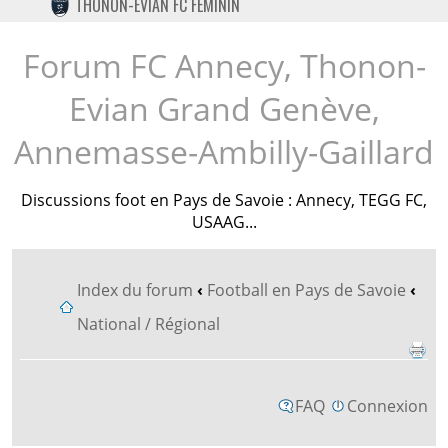
THONON-EVIAN FC FÉMININ
TWITTER
INSTAGRAM
Forum FC Annecy, Thonon-
Evian Grand Genève,
Annemasse-Ambilly-Gaillard
Discussions foot en Pays de Savoie : Annecy, TEGG FC,
USAAG...
Index du forum
‹
Football en Pays de Savoie
‹
National / Régional
FAQ
Connexion