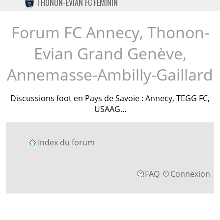
THONON-EVIAN FC FÉMININ
TWITTER
INSTAGRAM
Forum FC Annecy, Thonon-
Evian Grand Genève,
Annemasse-Ambilly-Gaillard
Discussions foot en Pays de Savoie : Annecy, TEGG FC,
USAAG...
Index du forum
FAQ
Connexion