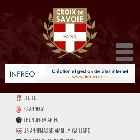
Dépl
ACCUEIL
ETG FC
FORUM
FC ANNECY
THONON-EVIAN FC
CONTACT
US ANNEMASSE-AMBILLY-GAILLARD
FACEBOOK