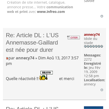
Savoie
Création de site internet, catalogue,
annonce presse... Votre
communication
web et print
avec
www.infreo.com
Re: Article DL : L'US
annecy74
Idole du
Annemasse-Gaillard
stade
est née pour durer
Messages:
par
annecy74
» Dim Aoû 13, 2017 3:57
2272
pm
Enregistré
le:
Jeu Fév
19, 2009
12:58 pm
Quelle réactivité !!
et merci
Localisation:
annecy