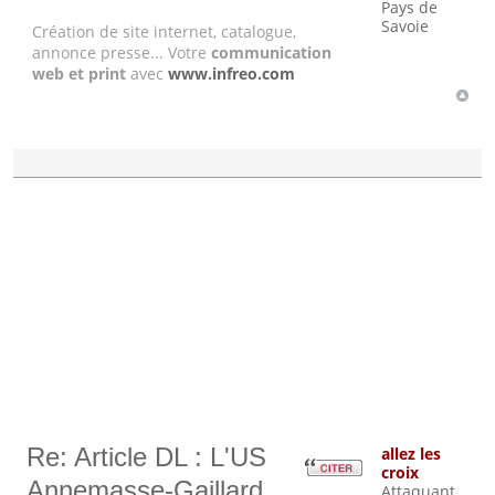
Pays de
Savoie
Création de site internet, catalogue,
annonce presse... Votre
communication
web et print
avec
www.infreo.com
Re: Article DL : L'US
allez les
croix
Annemasse-Gaillard
Attaquant