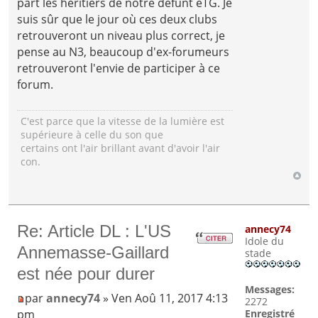
part les héritiers de notre défunt eTG. Je
suis sûr que le jour où ces deux clubs
retrouveront un niveau plus correct, je
pense au N3, beaucoup d'ex-forumeurs
retrouveront l'envie de participer à ce
forum.
C'est parce que la vitesse de la lumière est
supérieure à celle du son que
certains ont l'air brillant avant d'avoir l'air
con.
Re: Article DL : L'US
annecy74
Idole du
Annemasse-Gaillard
stade
est née pour durer
Messages:
par
annecy74
» Ven Aoû 11, 2017 4:13
2272
pm
Enregistré