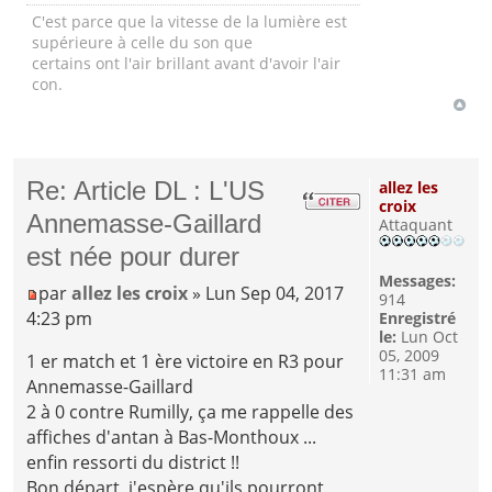
C'est parce que la vitesse de la lumière est
supérieure à celle du son que
certains ont l'air brillant avant d'avoir l'air
con.
Re: Article DL : L'US
allez les
croix
Annemasse-Gaillard
Attaquant
est née pour durer
Messages:
par
allez les croix
» Lun Sep 04, 2017
914
4:23 pm
Enregistré
le:
Lun Oct
05, 2009
1 er match et 1 ère victoire en R3 pour
11:31 am
Annemasse-Gaillard
2 à 0 contre Rumilly, ça me rappelle des
affiches d'antan à Bas-Monthoux ...
enfin ressorti du district !!
Bon départ, j'espère qu'ils pourront