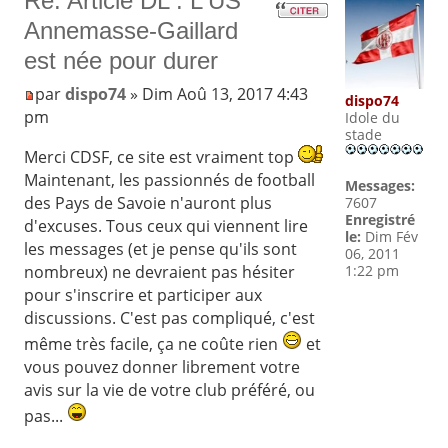
Re: Article DL : L'US
Annemasse-Gaillard
est née pour durer
par
dispo74
» Dim Aoû 13, 2017 4:43
dispo74
pm
Idole du
stade
Merci CDSF, ce site est vraiment top
Maintenant, les passionnés de football
Messages:
des Pays de Savoie n'auront plus
7607
Enregistré
d'excuses. Tous ceux qui viennent lire
le:
Dim Fév
les messages (et je pense qu'ils sont
06, 2011
nombreux) ne devraient pas hésiter
1:22 pm
pour s'inscrire et participer aux
discussions. C'est pas compliqué, c'est
même très facile, ça ne coûte rien
et
vous pouvez donner librement votre
avis sur la vie de votre club préféré, ou
pas...