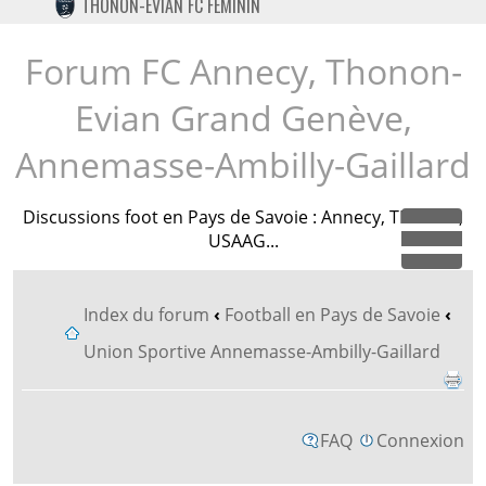
THONON-EVIAN FC FÉMININ
TWITTER
INSTAGRAM
Forum FC Annecy, Thonon-
Evian Grand Genève,
Annemasse-Ambilly-Gaillard
Discussions foot en Pays de Savoie : Annecy, TEGG FC,
USAAG...
Dépl
Index du forum
‹
Football en Pays de Savoie
‹
Union Sportive Annemasse-Ambilly-Gaillard
FAQ
Connexion