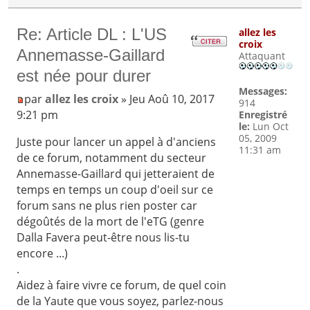
Re: Article DL : L'US
allez les
croix
Annemasse-Gaillard
Attaquant
est née pour durer
Messages:
par
allez les croix
» Jeu Aoû 10, 2017
914
9:21 pm
Enregistré
le:
Lun Oct
05, 2009
Juste pour lancer un appel à d'anciens
11:31 am
de ce forum, notamment du secteur
Annemasse-Gaillard qui jetteraient de
temps en temps un coup d'oeil sur ce
forum sans ne plus rien poster car
dégoûtés de la mort de l'eTG (genre
Dalla Favera peut-être nous lis-tu
encore ...)
.
Aidez à faire vivre ce forum, de quel coin
de la Yaute que vous soyez, parlez-nous