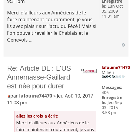
9:31 pm
Enregistré
le:
Lun Oct
05, 2009
Merci d'ailleurs aux Annéciens de le
11:31 am
faire maintenant couramment, je vous
lis avec plaisir sur l'actu du Fécé ! Mais si
l'on pouvait réveiller le Chablais et le
Genevois ...
Re: Article DL : L'US
lafouine74470
Milieu
Annemasse-Gaillard
est née pour durer
Messages:
406
par
lafouine74470
» Jeu Aoû 10, 2017
Enregistré
11:08 pm
le:
Jeu Sep
03, 2015
3:58 pm
allez les croix a écrit:
Merci d'ailleurs aux Annéciens de le
faire maintenant couramment, je vous