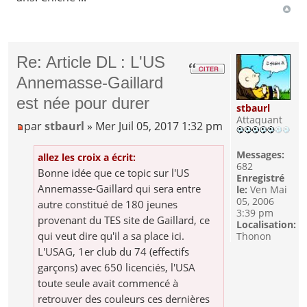
Re: Article DL : L'US
Annemasse-Gaillard
est née pour durer
stbaurl
Attaquant
par
stbaurl
» Mer Juil 05, 2017 1:32 pm
Messages:
allez les croix a écrit:
682
Bonne idée que ce topic sur l'US
Enregistré
Annemasse-Gaillard qui sera entre
le:
Ven Mai
05, 2006
autre constitué de 180 jeunes
3:39 pm
provenant du TES site de Gaillard, ce
Localisation:
qui veut dire qu'il a sa place ici.
Thonon
L'USAG, 1er club du 74 (effectifs
garçons) avec 650 licenciés, l'USA
toute seule avait commencé à
retrouver des couleurs ces dernières