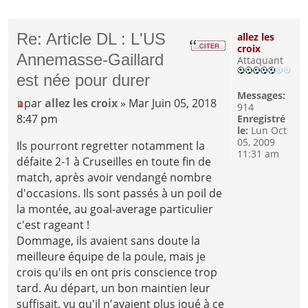
Re: Article DL : L'US
allez les
croix
Annemasse-Gaillard
Attaquant
est née pour durer
Messages:
par
allez les croix
» Mar Juin 05, 2018
914
8:47 pm
Enregistré
le:
Lun Oct
05, 2009
Ils pourront regretter notamment la
11:31 am
défaite 2-1 à Cruseilles en toute fin de
match, après avoir vendangé nombre
d'occasions. Ils sont passés à un poil de
la montée, au goal-average particulier
c'est rageant !
Dommage, ils avaient sans doute la
meilleure équipe de la poule, mais je
crois qu'ils en ont pris conscience trop
tard. Au départ, un bon maintien leur
suffisait, vu qu'il n'avaient plus joué à ce