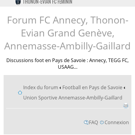
THONON-EVIAN FC FÉMININ
TWITTER
INSTAGRAM
Forum FC Annecy, Thonon-
Evian Grand Genève,
Annemasse-Ambilly-Gaillard
Discussions foot en Pays de Savoie : Annecy, TEGG FC,
USAAG...
Index du forum
‹
Football en Pays de Savoie
‹
Union Sportive Annemasse-Ambilly-Gaillard
FAQ
Connexion