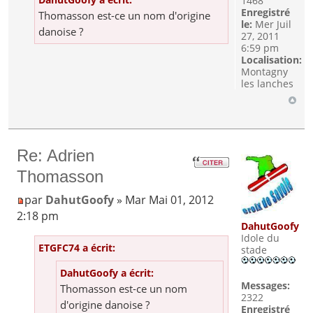
1468
Enregistré
Thomasson est-ce un nom d'origine
le:
Mer Juil
danoise ?
27, 2011
6:59 pm
Localisation:
Montagny
les lanches
Re: Adrien
Thomasson
par
DahutGoofy
» Mar Mai 01, 2012
2:18 pm
DahutGoofy
Idole du
ETGFC74 a écrit:
stade
DahutGoofy a écrit:
Messages:
Thomasson est-ce un nom
2322
d'origine danoise ?
Enregistré