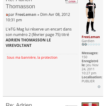
Thomasson
par
FreeLeman
» Dim Avr 08, 2012
10:31 pm
L'eTG Mag lui réserve un encart dans
son numéro 2 (février page 75) titré
FreeLeman
ADRIEN THOMASSON LE
Gardien
VIREVOLTANT
Messages:
150
Sous ma bannière, la protection
Enregistré
le:
Jeu Nov
24, 2011
10:27 pm
Localisation:
PUBLIER
Re: Adrien