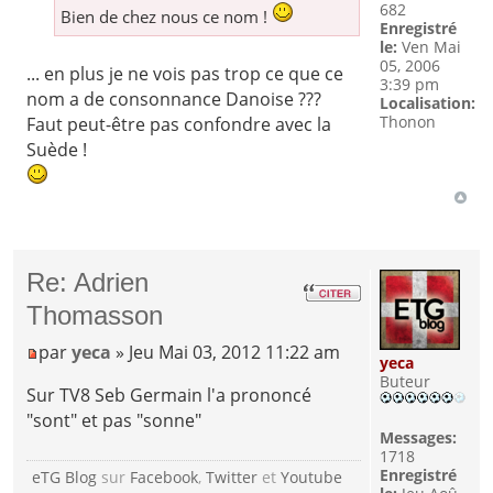
682
Bien de chez nous ce nom !
Enregistré
le:
Ven Mai
05, 2006
... en plus je ne vois pas trop ce que ce
3:39 pm
nom a de consonnance Danoise ???
Localisation:
Thonon
Faut peut-être pas confondre avec la
Suède !
Re: Adrien
Thomasson
par
yeca
» Jeu Mai 03, 2012 11:22 am
yeca
Buteur
Sur TV8 Seb Germain l'a prononcé
"sont" et pas "sonne"
Messages:
1718
Enregistré
eTG Blog
sur
Facebook
,
Twitter
et
Youtube