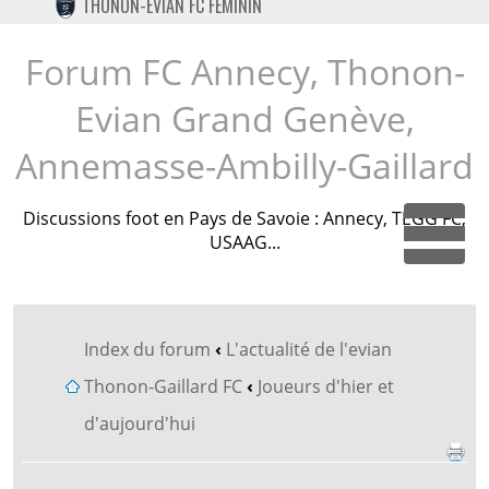
THONON-EVIAN FC FÉMININ
TWITTER
INSTAGRAM
Forum FC Annecy, Thonon-
Evian Grand Genève,
Annemasse-Ambilly-Gaillard
Discussions foot en Pays de Savoie : Annecy, TEGG FC,
USAAG...
Dépl
Index du forum
‹
L'actualité de l'evian
Thonon-Gaillard FC
‹
Joueurs d'hier et
d'aujourd'hui