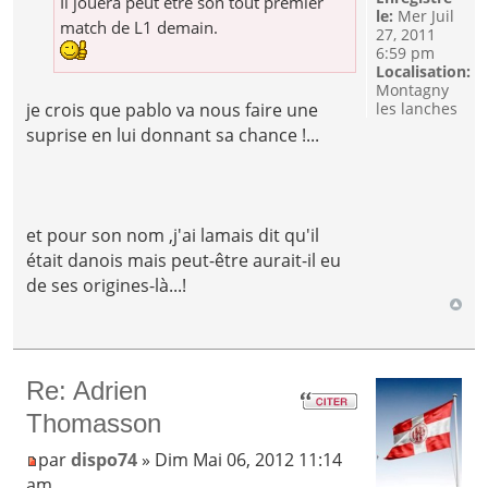
Il jouera peut être son tout premier
le:
Mer Juil
match de L1 demain.
27, 2011
6:59 pm
Localisation:
Montagny
les lanches
je crois que pablo va nous faire une
suprise en lui donnant sa chance !...
et pour son nom ,j'ai lamais dit qu'il
était danois mais peut-être aurait-il eu
de ses origines-là...!
Re: Adrien
Thomasson
par
dispo74
» Dim Mai 06, 2012 11:14
am