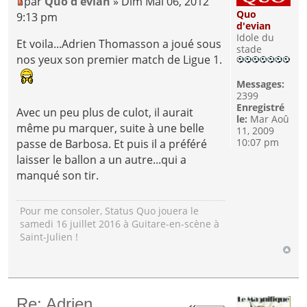
par
Quo d'evian
» Dim Mai 06, 2012
Quo
9:13 pm
d'evian
Idole du
Et voila...Adrien Thomasson a joué sous
stade
nos yeux son premier match de Ligue 1.
Messages:
2399
Enregistré
Avec un peu plus de culot, il aurait
le:
Mar Aoû
même pu marquer, suite à une belle
11, 2009
10:07 pm
passe de Barbosa. Et puis il a préféré
laisser le ballon a un autre...qui a
manqué son tir.
Pour me consoler, Status Quo jouera le
samedi 16 juillet 2016 à Guitare-en-scène à
Saint-Julien !
Re: Adrien