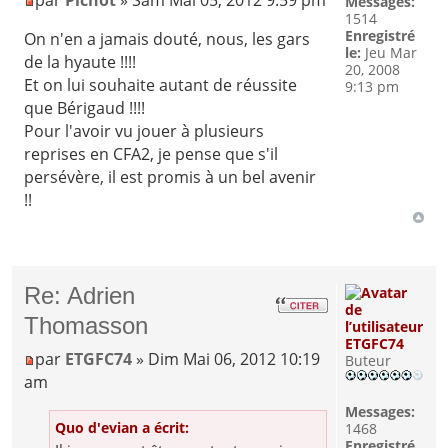
par
Pichot
» Sam Mai 05, 2012 9:59 pm
Messages:
1514
Enregistré
On n'en a jamais douté, nous, les gars
le:
Jeu Mar
de la hyaute !!!!
20, 2008
Et on lui souhaite autant de réussite
9:13 pm
que Bérigaud !!!!
Pour l'avoir vu jouer à plusieurs
reprises en CFA2, je pense que s'il
persévère, il est promis à un bel avenir
!!
Re: Adrien
Thomasson
ETGFC74
par
ETGFC74
» Dim Mai 06, 2012 10:19
Buteur
am
Messages:
Quo d'evian a écrit:
1468
Enregistré