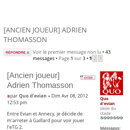
[ANCIEN JOUEUR] ADRIEN
THOMASSON
Répondre
Voir le premier message non lu
• 43
messages •
Page
1
sur
3
•
1
2
3
[Ancien joueur]
Adrien Thomasson
par
Quo d'evian
» Dim Avr 08, 2012
Quo
12:53 pm
d'evian
Idole du
Entre Evian et Annecy, je décide de
stade
m'arreter à Gaillard pour voir jouer
l'eTG 2.
Messages: