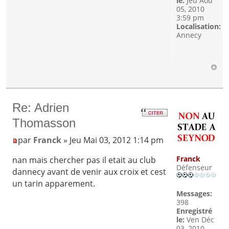
le:
Jeu Aoû
05, 2010
3:59 pm
Localisation:
Annecy
Re: Adrien
Thomasson
par
Franck
» Jeu Mai 03, 2012 1:14 pm
Franck
nan mais chercher pas il etait au club
Défenseur
dannecy avant de venir aux croix et cest
un tarin apparement.
Messages:
398
Enregistré
le:
Ven Déc
03, 2010