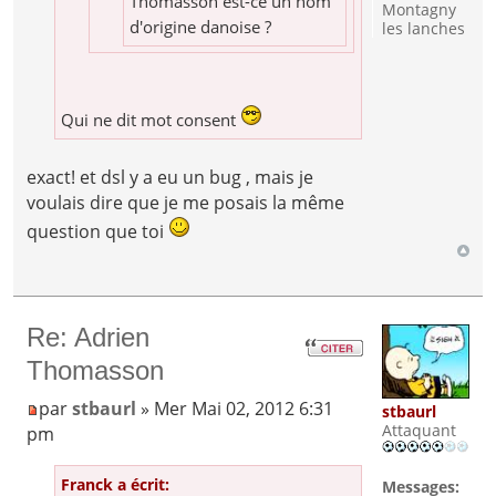
Thomasson est-ce un nom
Montagny
d'origine danoise ?
les lanches
Qui ne dit mot consent
exact! et dsl y a eu un bug , mais je
voulais dire que je me posais la même
question que toi
Re: Adrien
Thomasson
par
stbaurl
» Mer Mai 02, 2012 6:31
stbaurl
Attaquant
pm
Franck a écrit:
Messages: