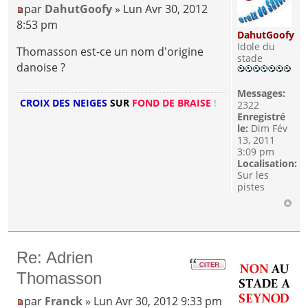
par
DahutGoofy
» Lun Avr 30, 2012
8:53 pm
DahutGoofy
Idole du
Thomasson est-ce un nom d'origine
stade
danoise ?
Messages:
CROIX DES NEIGES
SUR
FOND DE BRAISE
!
2322
Enregistré
le:
Dim Fév
13, 2011
3:09 pm
Localisation:
Sur les
pistes
Re: Adrien
Thomasson
par
Franck
» Lun Avr 30, 2012 9:33 pm