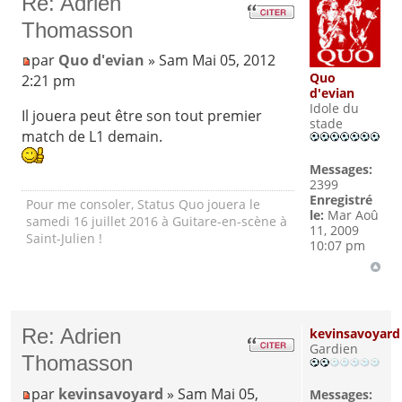
Re: Adrien
Thomasson
par
Quo d'evian
» Sam Mai 05, 2012
Quo
2:21 pm
d'evian
Idole du
Il jouera peut être son tout premier
stade
match de L1 demain.
Messages:
2399
Enregistré
Pour me consoler, Status Quo jouera le
le:
Mar Aoû
samedi 16 juillet 2016 à Guitare-en-scène à
11, 2009
Saint-Julien !
10:07 pm
Re: Adrien
kevinsavoyard
Gardien
Thomasson
par
kevinsavoyard
» Sam Mai 05,
Messages: