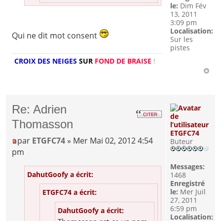
le:
Dim Fév
13, 2011
3:09 pm
Localisation:
Qui ne dit mot consent
Sur les
pistes
CROIX DES NEIGES
SUR
FOND DE BRAISE
!
Re: Adrien
Thomasson
ETGFC74
par
ETGFC74
» Mer Mai 02, 2012 4:54
Buteur
pm
Messages:
DahutGoofy a écrit:
1468
Enregistré
le:
Mer Juil
ETGFC74 a écrit:
27, 2011
6:59 pm
DahutGoofy a écrit:
Localisation: